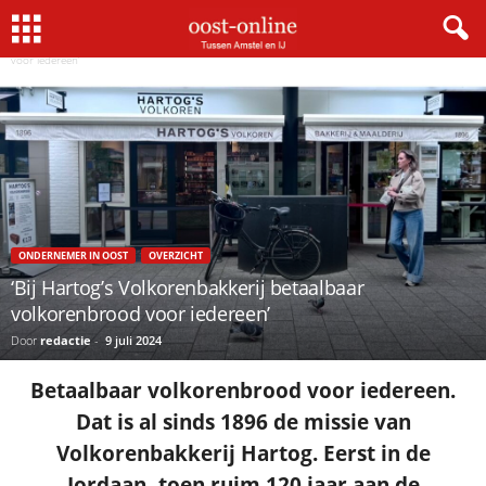
Home
Ondernemer in Oost
‘Bij Hartog’s Volkorenbakkerij betaalbaar volkorenbrood
×
voor iedereen’
Gratis NieuwsMail
VOORNAAM
ONDERNEMER IN OOST
OVERZICHT
E-MAIL
‘Bij Hartog’s Volkorenbakkerij betaalbaar
volkorenbrood voor iedereen’
Door
redactie
-
9 juli 2024
Postcode
Betaalbaar volkorenbrood voor iedereen.
Dat is al sinds 1896 de missie van
Met de inschrijving accepteer ik de
Volkorenbakkerij Hartog. Eerst in de
privacyverklaring.
Jordaan, toen ruim 120 jaar aan de