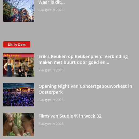
Waar is dit…
6 augustus 2026
Uit in Oost
Erik’s Keuken op Beukenplein: ‘Verbinding
maken met buurt door goed en...
7 augustus 2026
Opening Night van Concertgebouworkest in
Oosterpark
6 augustus 2026
Films van Studio/K in week 32
5 augustus 2026