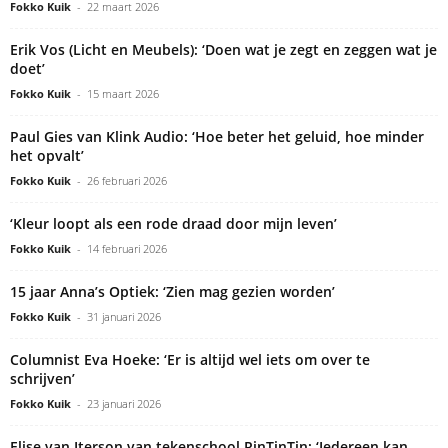
Fokko Kuik
-
22 maart 2026
Erik Vos (Licht en Meubels): ‘Doen wat je zegt en zeggen wat je
doet’
Fokko Kuik
-
15 maart 2026
Paul Gies van Klink Audio: ‘Hoe beter het geluid, hoe minder
het opvalt’
Fokko Kuik
-
26 februari 2026
‘Kleur loopt als een rode draad door mijn leven’
Fokko Kuik
-
14 februari 2026
15 jaar Anna’s Optiek: ‘Zien mag gezien worden’
Fokko Kuik
-
31 januari 2026
Columnist Eva Hoeke: ‘Er is altijd wel iets om over te
schrijven’
Fokko Kuik
-
23 januari 2026
Elise van Iterson van tekenschool RinTinTin: ‘Iedereen kan