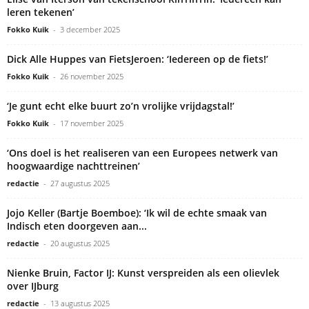
leren tekenen’
Fokko Kuik
-
3 december 2025
Dick Alle Huppes van FietsJeroen: ‘Iedereen op de fiets!’
Fokko Kuik
-
26 november 2025
‘Je gunt echt elke buurt zo’n vrolijke vrijdagstal!’
Fokko Kuik
-
17 november 2025
‘Ons doel is het realiseren van een Europees netwerk van
hoogwaardige nachttreinen’
redactie
-
27 augustus 2025
Jojo Keller (Bartje Boemboe): ‘Ik wil de echte smaak van
Indisch eten doorgeven aan...
redactie
-
20 augustus 2025
Nienke Bruin, Factor IJ: Kunst verspreiden als een olievlek
over IJburg
redactie
-
13 augustus 2025