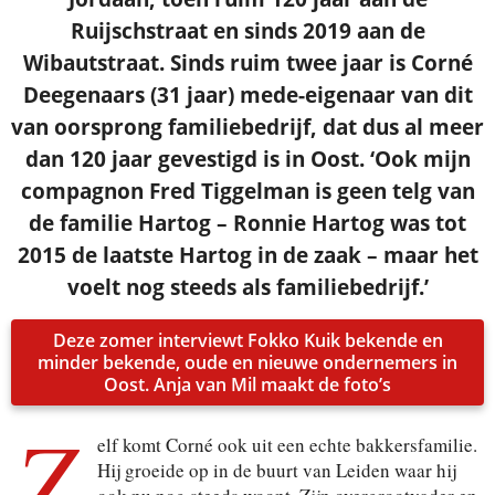
Ruijschstraat en sinds 2019 aan de
Wibautstraat. Sinds ruim twee jaar is Corné
Je ontvangt een bevestiging in je mailbox.
Deegenaars (31 jaar) mede-eigenaar van dit
van oorsprong familiebedrijf, dat dus al meer
dan 120 jaar gevestigd is in Oost. ‘Ook mijn
compagnon Fred Tiggelman is geen telg van
de familie Hartog – Ronnie Hartog was tot
2015 de laatste Hartog in de zaak – maar het
voelt nog steeds als familiebedrijf.’
Deze zomer interviewt Fokko Kuik bekende en
minder bekende, oude en nieuwe ondernemers in
Oost. Anja van Mil maakt de foto’s
Z
elf komt Corné ook uit een echte bakkersfamilie.
Hij groeide op in de buurt van Leiden waar hij