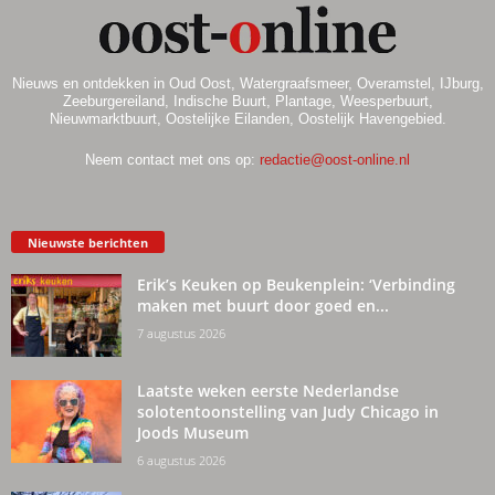
Nieuws en ontdekken in Oud Oost, Watergraafsmeer, Overamstel, IJburg,
Zeeburgereiland, Indische Buurt, Plantage, Weesperbuurt,
Nieuwmarktbuurt, Oostelijke Eilanden, Oostelijk Havengebied.
Neem contact met ons op:
redactie@oost-online.nl
Nieuwste berichten
Erik’s Keuken op Beukenplein: ‘Verbinding
maken met buurt door goed en...
7 augustus 2026
Laatste weken eerste Nederlandse
solotentoonstelling van Judy Chicago in
Joods Museum
6 augustus 2026