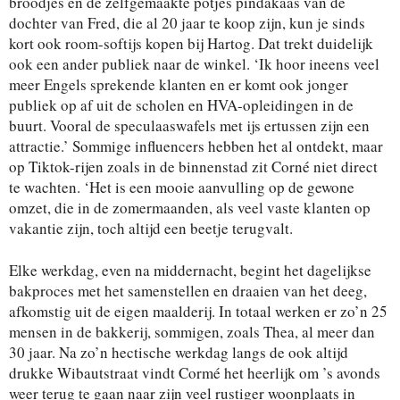
broodjes en de zelfgemaakte potjes pindakaas van de
dochter van Fred, die al 20 jaar te koop zijn, kun je sinds
kort ook room-softijs kopen bij Hartog. Dat trekt duidelijk
ook een ander publiek naar de winkel. ‘Ik hoor ineens veel
meer Engels sprekende klanten en er komt ook jonger
publiek op af uit de scholen en HVA-opleidingen in de
buurt. Vooral de speculaaswafels met ijs ertussen zijn een
attractie.’ Sommige influencers hebben het al ontdekt, maar
op Tiktok-rijen zoals in de binnenstad zit Corné niet direct
te wachten. ‘Het is een mooie aanvulling op de gewone
omzet, die in de zomermaanden, als veel vaste klanten op
vakantie zijn, toch altijd een beetje terugvalt.
Elke werkdag, even na middernacht, begint het dagelijkse
bakproces met het samenstellen en draaien van het deeg,
afkomstig uit de eigen maalderij. In totaal werken er zo’n 25
mensen in de bakkerij, sommigen, zoals Thea, al meer dan
30 jaar. Na zo’n hectische werkdag langs de ook altijd
drukke Wibautstraat vindt Cormé het heerlijk om ’s avonds
weer terug te gaan naar zijn veel rustiger woonplaats in