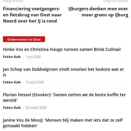
Vorig artikel
Volgend artikel
Financiering voetgangers-
IJburgers denken mee over
en fietsbrug van Oost naar
meer groen op IJburg
Noord over het IJ is rond
Ondernemer in Oost
Hinke Vos en Christina Hauge runnen samen Brink Culinair
Fokko Kuik
-
1 juni 2026
Jan Schep van Dubbelgroen vindt snoeien het leukste wat er
is
Fokko Kuik
-
14 april 2026
Florian Hessel (Stooker): ‘Samen zetten we de beste koffie ter
wereld’
Fokko Kuik
-
29 maart 2026
Janine Vos de Mooij: ‘Mensen blij maken met iets dat ze zelf
gemaakt hebben’