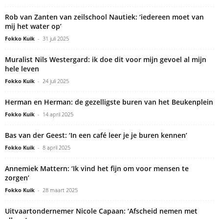
Rob van Zanten van zeilschool Nautiek: ‘iedereen moet van
mij het water op’
Fokko Kuik
-
31 juli 2025
Muralist Nils Westergard: ik doe dit voor mijn gevoel al mijn
hele leven
Fokko Kuik
-
24 juli 2025
Herman en Herman: de gezelligste buren van het Beukenplein
Fokko Kuik
-
14 april 2025
Bas van der Geest: ‘In een café leer je je buren kennen’
Fokko Kuik
-
8 april 2025
Annemiek Mattern: ‘Ik vind het fijn om voor mensen te
zorgen’
Fokko Kuik
-
28 maart 2025
Uitvaartondernemer Nicole Capaan: ‘Afscheid nemen met