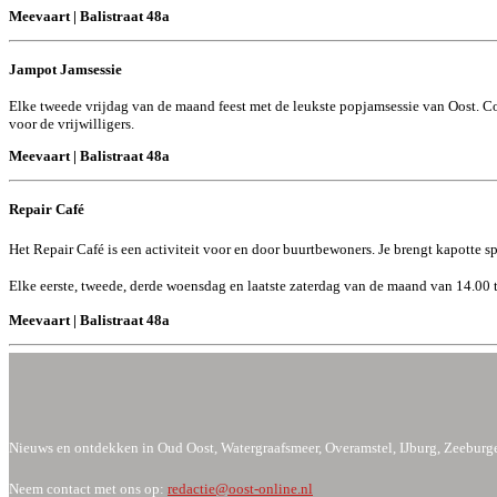
Meevaart | Balistraat 48a
Jampot Jamsessie
Elke tweede vrijdag van de maand feest met de leukste popjamsessie van Oost. Co
voor de vrijwilligers.
Meevaart | Balistraat 48a
Repair Café
Het Repair Café is een activiteit voor en door buurtbewoners. Je brengt kapotte 
Elke eerste, tweede, derde woensdag en laatste zaterdag van de maand van 14.00 
Meevaart | Balistraat 48a
Nieuws en ontdekken in Oud Oost, Watergraafsmeer, Overamstel, IJburg, Zeeburge
Neem contact met ons op:
redactie@oost-online.nl