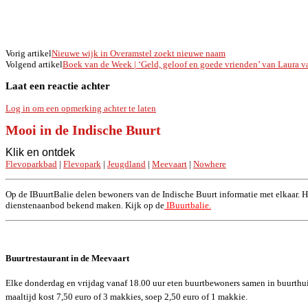
Deel
Vorig artikel
Nieuwe wijk in Overamstel zoekt nieuwe naam
Volgend artikel
Boek van de Week | ‘Geld, geloof en goede vrienden’ van Laura v
Laat een reactie achter
Log in om een opmerking achter te laten
Mooi in de Indische Buurt
Klik en ontdek
Flevoparkbad
|
Flevopark
|
Jeugdland
|
Meevaart
|
Nowhere
Op de IBuurtBalie delen bewoners van de Indische Buurt informatie met elkaar. Hie
dienstenaanbod bekend maken. Kijk op de
IBuurtbalie.
Buurtrestaurant in de Meevaart
Elke donderdag en vrijdag vanaf 18.00 uur eten buurtbewoners samen in buurthuis
maaltijd kost 7,50 euro of 3 makkies, soep 2,50 euro of 1 makkie.