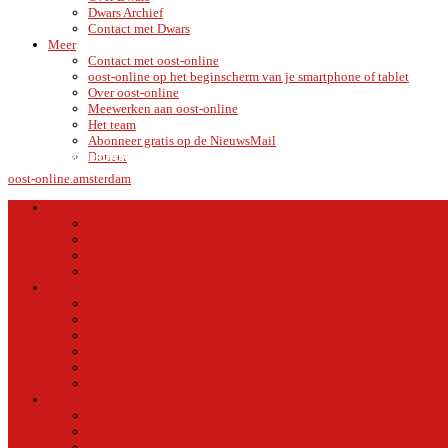
Dwars Archief
Contact met Dwars
Meer
Contact met oost-online
oost-online op het beginscherm van je smartphone of tablet
Over oost-online
Meewerken aan oost-online
Het team
Abonneer gratis op de NieuwsMail
C
AMSTERDAM
Doneer
VRIJDAG 7 AUGUSTUS 2026
15.7
oost-online.amsterdam
Agenda
Agenda
Cursus Training Workshop
Meld een Agenda activiteit
Meld cursus, training, workshop
Nieuws
Nieuws en achtergronden
Contact met oost-online
1018 Magazine Online
Dwars Online
Geluiden uit Oost
Oud Nieuws
Buurt
Buurtmensen
IJburg
Indische Buurt