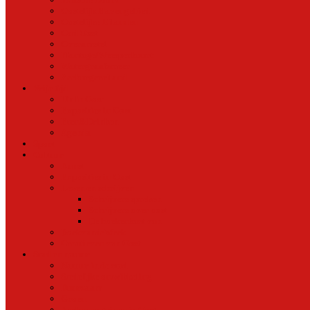
Oostelijk Havengebied
Oostelijke Eilanden
Oud Oost
Overamstel
Plantage/Weesperbuurt
Watergraafsmeer
Zeeburgereiland
Vrije tijd
Uit In Oost
Exposities in Oost
Eten&Drinken
Agenda
Sport
Cultuur
Kunst
Exposities in Oost
Lezen en schrijven
Schrijvers spreken
Schrijvers over oost
De boekenkast van
BoekvandeWeek
Creatieven van Oost
Stad en natuur
Natuur in de stad
Stedelijke ontwikkeling
Duurzaam
Groen
Parken en tuinen in Oost