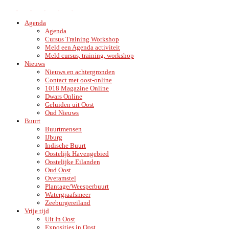
Agenda
Agenda
Cursus Training Workshop
Meld een Agenda activiteit
Meld cursus, training, workshop
Nieuws
Nieuws en achtergronden
Contact met oost-online
1018 Magazine Online
Dwars Online
Geluiden uit Oost
Oud Nieuws
Buurt
Buurtmensen
IJburg
Indische Buurt
Oostelijk Havengebied
Oostelijke Eilanden
Oud Oost
Overamstel
Plantage/Weesperbuurt
Watergraafsmeer
Zeeburgereiland
Vrije tijd
Uit In Oost
Exposities in Oost