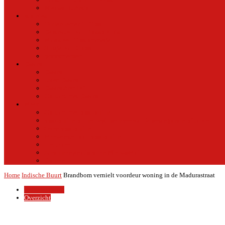
Nieuws uit Artis
Rubriek
Ondernemer in Oost
De straten van Fokko Kuik
Maak een Oostommetje
Shotje van Goost
Buurtmensen
Dwars
Dwars
Over Dwars
Dwars Archief
Contact met Dwars
Meer
Contact met oost-online
oost-online op het beginscherm van je smartphone of tablet
Over oost-online
Meewerken aan oost-online
Het team
Abonneer gratis op de NieuwsMail
Doneer
Home
Indische Buurt
Brandbom vernielt voordeur woning in de Madurastraat
Indische Buurt
Overzicht