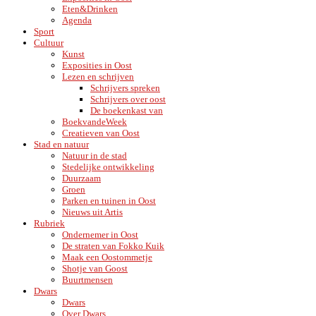
Eten&Drinken
Agenda
Sport
Cultuur
Kunst
Exposities in Oost
Lezen en schrijven
Schrijvers spreken
Schrijvers over oost
De boekenkast van
BoekvandeWeek
Creatieven van Oost
Stad en natuur
Natuur in de stad
Stedelijke ontwikkeling
Duurzaam
Groen
Parken en tuinen in Oost
Nieuws uit Artis
Rubriek
Ondernemer in Oost
De straten van Fokko Kuik
Maak een Oostommetje
Shotje van Goost
Buurtmensen
Dwars
Dwars
Over Dwars