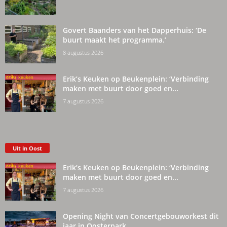
Govert Baanders van het Dapperhuis: ‘De
buurt maakt het programma.’
8 augustus 2026
Erik’s Keuken op Beukenplein: ‘Verbinding
maken met buurt door goed en...
7 augustus 2026
Uit in Oost
Erik’s Keuken op Beukenplein: ‘Verbinding
maken met buurt door goed en...
7 augustus 2026
Opening Night van Concertgebouworkest dit
jaar in Oosterpark