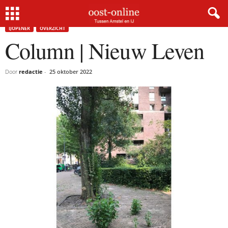
Home
IJopener
Column | Nieuw Leven
IJOPENER
OVERZICHT
Column | Nieuw Leven
Door
redactie
-
25 oktober 2022