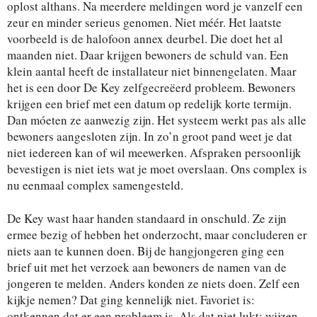
oplost althans. Na meerdere meldingen word je vanzelf een
zeur en minder serieus genomen. Niet méér. Het laatste
voorbeeld is de halofoon annex deurbel. Die doet het al
maanden niet. Daar krijgen bewoners de schuld van. Een
klein aantal heeft de installateur niet binnengelaten. Maar
het is een door De Key zelfgecreëerd probleem. Bewoners
krijgen een brief met een datum op redelijk korte termijn.
Dan móeten ze aanwezig zijn. Het systeem werkt pas als alle
bewoners aangesloten zijn. In zo’n groot pand weet je dat
niet iedereen kan of wil meewerken. Afspraken persoonlijk
bevestigen is niet iets wat je moet overslaan. Ons complex is
nu eenmaal complex samengesteld.
De Key wast haar handen standaard in onschuld. Ze zijn
ermee bezig of hebben het onderzocht, maar concluderen er
niets aan te kunnen doen. Bij de hangjongeren ging een
brief uit met het verzoek aan bewoners de namen van de
jongeren te melden. Anders konden ze niets doen. Zelf een
kijkje nemen? Dat ging kennelijk niet. Favoriet is:
ontkennen dat er een probleem is. Als dat niet lukt: wijzen