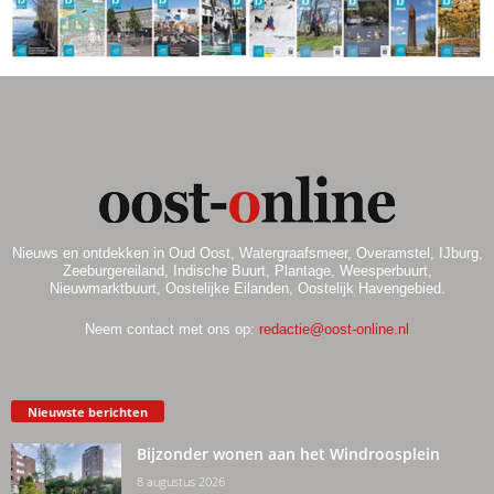
Nieuws en ontdekken in Oud Oost, Watergraafsmeer, Overamstel, IJburg,
Zeeburgereiland, Indische Buurt, Plantage, Weesperbuurt,
Nieuwmarktbuurt, Oostelijke Eilanden, Oostelijk Havengebied.
Neem contact met ons op:
redactie@oost-online.nl
Nieuwste berichten
Bijzonder wonen aan het Windroosplein
8 augustus 2026