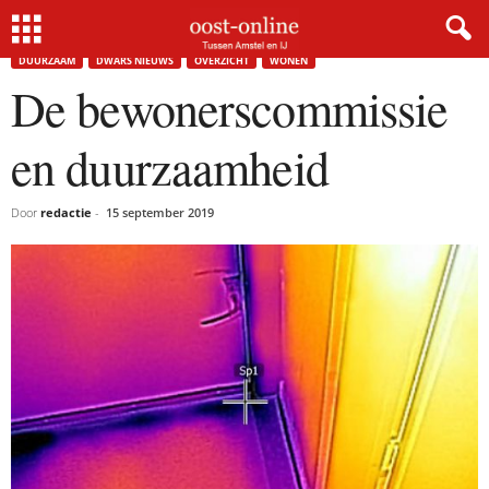
Home
Duurzaam
De bewonerscommissie en duurzaamheid
DUURZAAM
DWARS NIEUWS
OVERZICHT
WONEN
De bewonerscommissie
en duurzaamheid
Door
redactie
-
15 september 2019