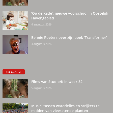
‘Op de Kade’, nieuwe voorschool in Oostelijk
Havengebied
4 augustus 2026
Bennie Roeters over zijn boek ‘Transformer’
4 augustus 2026
Uit in Oost
Films van Studio/K in week 32
5 augustus 2026
Musici tussen waterlelies en strijkers te
midden van vleesetende planten