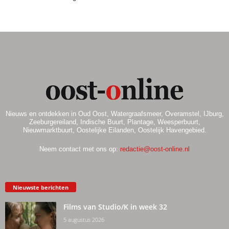
Nieuws en ontdekken in Oud Oost, Watergraafsmeer, Overamstel, IJburg,
Zeeburgereiland, Indische Buurt, Plantage, Weesperbuurt,
Nieuwmarktbuurt, Oostelijke Eilanden, Oostelijk Havengebied.
Neem contact met ons op:
redactie@oost-online.nl
Nieuwste berichten
Films van Studio/K in week 32
5 augustus 2026