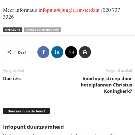
Meer informatie
infopunt@jungle.amsterdam
| 020 737
3326
OVERZICHT
DWARS SEPTEMBER 2019
Deel
Vorig artikel
Volgend artikel
Doe iets
Voorlopig streep door
hotelplannen Christus
Koningkerk?
Duurzaam en de buurt
Infopunt duurzaamheid