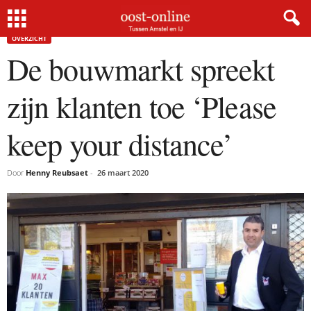
Home
Overzicht
De bouwmarkt spreekt zijn klanten toe ‘Please keep your distance’
×
OVERZICHT
De bouwmarkt spreekt
Gratis NieuwsMail
zijn klanten toe ‘Please
VOORNAAM
keep your distance’
Door
Henny Reubsaet
-
26 maart 2020
E-MAIL
Postcode
Met de inschrijving accepteer ik de
privacyverklaring.