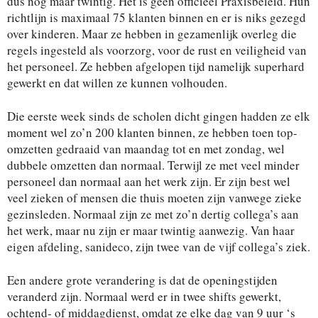
dus nog maar twintig. Het is geen officieel Praxisbeleid. Hun
richtlijn is maximaal 75 klanten binnen en er is niks gezegd
over kinderen. Maar ze hebben in gezamenlijk overleg die
regels ingesteld als voorzorg, voor de rust en veiligheid van
het personeel. Ze hebben afgelopen tijd namelijk superhard
gewerkt en dat willen ze kunnen volhouden.
Die eerste week sinds de scholen dicht gingen hadden ze elk
moment wel zo’n 200 klanten binnen, ze hebben toen top-
omzetten gedraaid van maandag tot en met zondag, wel
dubbele omzetten dan normaal. Terwijl ze met veel minder
personeel dan normaal aan het werk zijn. Er zijn best wel
veel zieken of mensen die thuis moeten zijn vanwege zieke
gezinsleden. Normaal zijn ze met zo’n dertig collega’s aan
het werk, maar nu zijn er maar twintig aanwezig. Van haar
eigen afdeling, sanideco, zijn twee van de vijf collega’s ziek.
Een andere grote verandering is dat de openingstijden
veranderd zijn. Normaal werd er in twee shifts gewerkt,
ochtend- of middagdienst, omdat ze elke dag van 9 uur ‘s