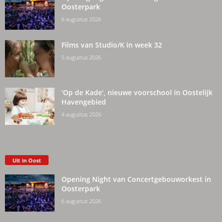
Oosterpark
6 augustus 2026
Films van Studio/K in week 32
5 augustus 2026
‘Op de Kade’, nieuwe voorschool in Oostelijk
Havengebied
4 augustus 2026
Uit in Oost
Opening Night van Concertgebouworkest in
Oosterpark
6 augustus 2026