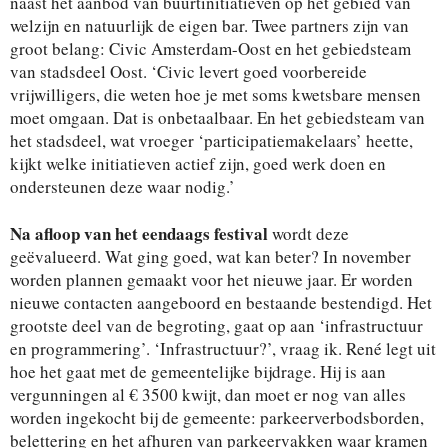
naast het aanbod van buurtinitiatieven op het gebied van
welzijn en natuurlijk de eigen bar. Twee partners zijn van
groot belang: Civic Amsterdam-Oost en het gebiedsteam
van stadsdeel Oost. ‘Civic levert goed voorbereide
vrijwilligers, die weten hoe je met soms kwetsbare mensen
moet omgaan. Dat is onbetaalbaar. En het gebiedsteam van
het stadsdeel, wat vroeger ‘participatiemakelaars’ heette,
kijkt welke initiatieven actief zijn, goed werk doen en
ondersteunen deze waar nodig.’
Na afloop van het eendaags festival
wordt deze
geëvalueerd. Wat ging goed, wat kan beter? In november
worden plannen gemaakt voor het nieuwe jaar. Er worden
nieuwe contacten aangeboord en bestaande bestendigd. Het
grootste deel van de begroting, gaat op aan ‘infrastructuur
en programmering’. ‘Infrastructuur?’, vraag ik. René legt uit
hoe het gaat met de gemeentelijke bijdrage. Hij is aan
vergunningen al € 3500 kwijt, dan moet er nog van alles
worden ingekocht bij de gemeente: parkeerverbodsborden,
belettering en het afhuren van parkeervakken waar kramen