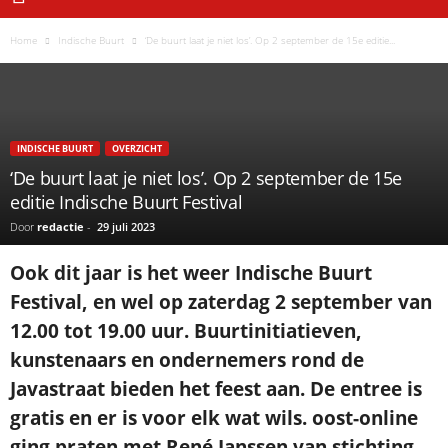
Home
Indische Buurt
‘De buurt laat je niet los’. Op 2 september de 15e editie...
INDISCHE BUURT
OVERZICHT
‘De buurt laat je niet los’. Op 2 september de 15e
editie Indische Buurt Festival
Door
redactie
-
29 juli 2023
Ook dit jaar is het weer Indische Buurt
Festival, en wel op zaterdag 2 september van
12.00 tot 19.00 uur. Buurtinitiatieven,
kunstenaars en ondernemers rond de
Javastraat bieden het feest aan. De entree is
gratis en er is voor elk wat wils. oost-online
ging praten met René Janssen van stichting