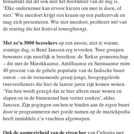
benadrukt dat dit ook niet het hoofddoel van de dag is.
‘Elke ondernemer kan ervoor kiezen om mee te doen, of
niet.’ Wie meedoet krijgt een kraam op een parkeervak en
mag zich presenteren. Wie niet meedoet, profiteert wel van
de reuring die het festival teweegbrengt.
Met zo’n 3000 bezoekers
op een mooie, niet te warme,
zonnige dag, is René Janssen erg tevreden. Twee groepen
bewoners zijn moeilijk te bereiken: de Turkse gemeenschap
– die met de Marokkaanse, Antilliaanse en Surinaamse ruim
40 procent van de gehele populatie van de Indische buurt
omvat – en de toenemende groep jonge, hoogopgeleide
tweeverdieners die hier de laatste jaren zijn komen wonen.
‘Van hen wordt gezegd dat ze hier alleen maar wonen en
slapen en in de binnenstad hun vertier zoeken’, aldus
Janssen. Zijn pogingen om hen te binden aan de eigen buurt
door te programmeren met goede namen op de muziekpodia
heeft inmiddels z’n vruchten afgeworpen.
Ook de aanwezigheid van de eigen bar
van Cultopia met