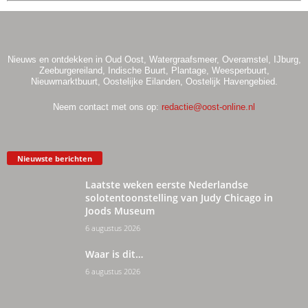
Nieuws en ontdekken in Oud Oost, Watergraafsmeer, Overamstel, IJburg,
Zeeburgereiland, Indische Buurt, Plantage, Weesperbuurt,
Nieuwmarktbuurt, Oostelijke Eilanden, Oostelijk Havengebied.
Neem contact met ons op:
redactie@oost-online.nl
Nieuwste berichten
Laatste weken eerste Nederlandse
solotentoonstelling van Judy Chicago in
Joods Museum
6 augustus 2026
Waar is dit…
6 augustus 2026