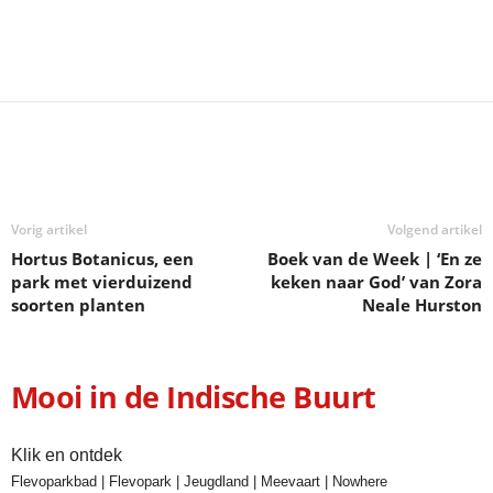
Deel
Vorig artikel
Volgend artikel
Hortus Botanicus, een
Boek van de Week | ‘En ze
park met vierduizend
keken naar God’ van Zora
soorten planten
Neale Hurston
Mooi in de Indische Buurt
Klik en ontdek
Flevoparkbad
|
Flevopark
|
Jeugdland
|
Meevaart
|
Nowhere