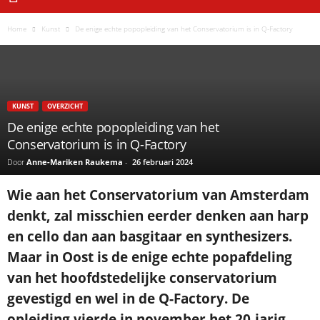
Home
Kunst
De enige echte popopleiding van het Conservatorium is in Q-Factory
KUNST
OVERZICHT
De enige echte popopleiding van het
Conservatorium is in Q-Factory
Door
Anne-Mariken Raukema
-
26 februari 2024
Wie aan het Conservatorium van Amsterdam
denkt, zal misschien eerder denken aan harp
en cello dan aan basgitaar en synthesizers.
Maar in Oost is de enige echte popafdeling
van het hoofdstedelijke conservatorium
gevestigd en wel in de Q-Factory. De
opleiding vierde in november het 20-jarig