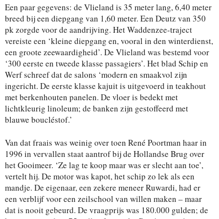
Een paar gegevens: de Vlieland is 35 meter lang, 6,40 meter
breed bij een diepgang van 1,60 meter. Een Deutz van 350
pk zorgde voor de aandrijving. Het Waddenzee-traject
vereiste een ‘kleine diepgang en, vooral in den winterdienst,
een groote zeewaardigheid’. De Vlieland was bestemd voor
‘300 eerste en tweede klasse passagiers’. Het blad Schip en
Werf schreef dat de salons ‘modern en smaakvol zijn
ingericht. De eerste klasse kajuit is uitgevoerd in teakhout
met berkenhouten panelen. De vloer is bedekt met
lichtkleurig linoleum; de banken zijn gestoffeerd met
blauwe boucléstof.’
Van dat fraais was weinig over toen René Poortman haar in
1996 in vervallen staat aantrof bij de Hollandse Brug over
het Gooimeer. ‘Ze lag te koop maar was er slecht aan toe’,
vertelt hij. De motor was kapot, het schip zo lek als een
mandje. De eigenaar, een zekere meneer Ruwardi, had er
een verblijf voor een zeilschool van willen maken – maar
dat is nooit gebeurd. De vraagprijs was 180.000 gulden; de