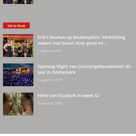
Uit in Oost
Erik’s Keuken op Beukenplein: ‘Verbinding
maken met buurt door goed en...
7 augustus 2026
Opening Night van Concertgebouworkest dit
jaar in Oosterpark
6 augustus 2026
Films van Studio/K in week 32
5 augustus 2026