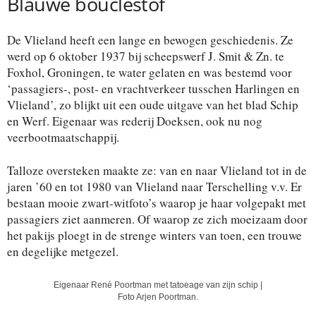
Blauwe boucléstof
De Vlieland heeft een lange en bewogen geschiedenis. Ze
werd op 6 oktober 1937 bij scheepswerf J. Smit & Zn. te
Foxhol, Groningen, te water gelaten en was bestemd voor
‘passagiers-, post- en vrachtverkeer tusschen Harlingen en
Vlieland’, zo blijkt uit een oude uitgave van het blad Schip
en Werf. Eigenaar was rederij Doeksen, ook nu nog
veerbootmaatschappij.
Talloze oversteken maakte ze: van en naar Vlieland tot in de
jaren ’60 en tot 1980 van Vlieland naar Terschelling v.v. Er
bestaan mooie zwart-witfoto’s waarop je haar volgepakt met
passagiers ziet aanmeren. Of waarop ze zich moeizaam door
het pakijs ploegt in de strenge winters van toen, een trouwe
en degelijke metgezel.
Eigenaar René Poortman met tatoeage van zijn schip |
Foto Arjen Poortman.