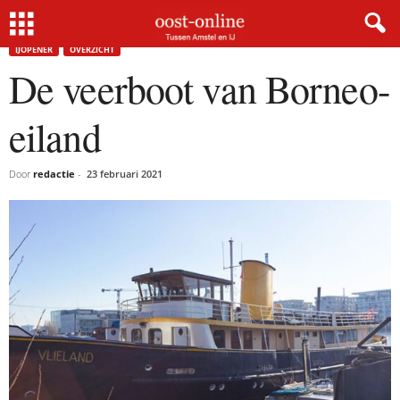
Home
IJopener
De veerboot van Borneo-eiland
IJOPENER
OVERZICHT
De veerboot van Borneo-
eiland
Door
redactie
-
23 februari 2021