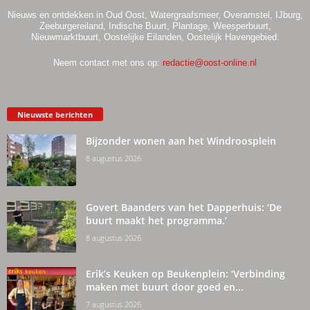
Nieuws en ontdekken in Oud Oost, Watergraafsmeer, Overamstel, IJburg,
Zeeburgereiland, Indische Buurt, Plantage, Weesperbuurt,
Nieuwmarktbuurt, Oostelijke Eilanden, Oostelijk Havengebied.
Neem contact met ons op:
redactie@oost-online.nl
Nieuwste berichten
Bijzonder wonen aan het Windroosplein
8 augustus 2026
Govert Baanders van het Dapperhuis: ‘De
buurt maakt het programma.’
8 augustus 2026
Erik’s Keuken op Beukenplein: ‘Verbinding
maken met buurt door goed en...
7 augustus 2026