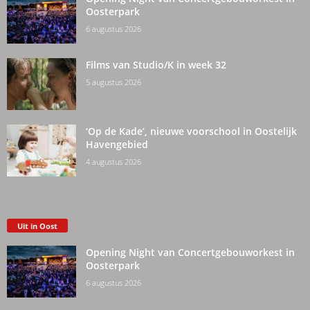
Oosterpark
6 augustus 2026
Films van Studio/K in week 32
5 augustus 2026
‘Op de Kade’, nieuwe voorschool in Oostelijk
Havengebied
4 augustus 2026
Uit in Oost
Opening Night van Concertgebouworkest in
Oosterpark
6 augustus 2026