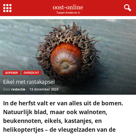
Home
IJopener
Eikel met rastakapsel
IJOPENER
OVERZICHT
Eikel met rastakapsel
Door
redactie
-
13 december 2023
In de herfst valt er van alles uit de bomen.
Natuurlijk blad, maar ook walnoten,
beukennoten, eikels, kastanjes, en
helikoptertjes – de vleugelzaden van de