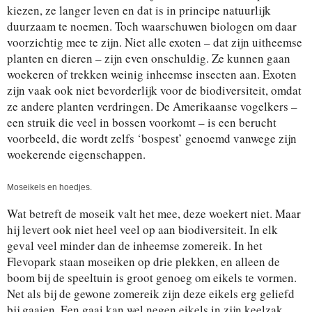
kiezen, ze langer leven en dat is in principe natuurlijk
duurzaam te noemen. Toch waarschuwen biologen om daar
voorzichtig mee te zijn. Niet alle exoten – dat zijn uitheemse
planten en dieren – zijn even onschuldig. Ze kunnen gaan
woekeren of trekken weinig inheemse insecten aan. Exoten
zijn vaak ook niet bevorderlijk voor de biodiversiteit, omdat
ze andere planten verdringen. De Amerikaanse vogelkers –
een struik die veel in bossen voorkomt – is een berucht
voorbeeld, die wordt zelfs ‘bospest’ genoemd vanwege zijn
woekerende eigenschappen.
Moseikels en hoedjes.
Wat betreft de moseik valt het mee, deze woekert niet. Maar
hij levert ook niet heel veel op aan biodiversiteit. In elk
geval veel minder dan de inheemse zomereik. In het
Flevopark staan moseiken op drie plekken, en alleen de
boom bij de speeltuin is groot genoeg om eikels te vormen.
Net als bij de gewone zomereik zijn deze eikels erg geliefd
bij gaaien. Een gaai kan wel negen eikels in zijn keelzak