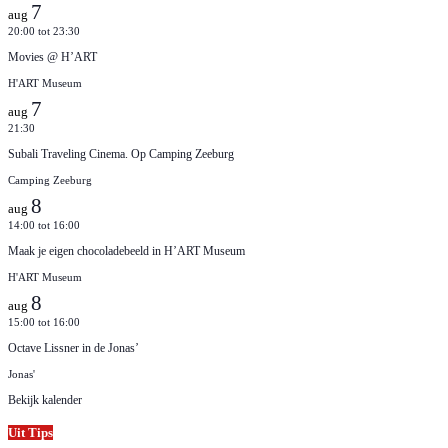
7
aug
20:00
tot
23:30
Movies @ H’ART
H'ART Museum
7
aug
21:30
Subali Traveling Cinema. Op Camping Zeeburg
Camping Zeeburg
8
aug
14:00
tot
16:00
Maak je eigen chocoladebeeld in H’ART Museum
H'ART Museum
8
aug
15:00
tot
16:00
Octave Lissner in de Jonas’
Jonas'
Bekijk kalender
Uit Tips