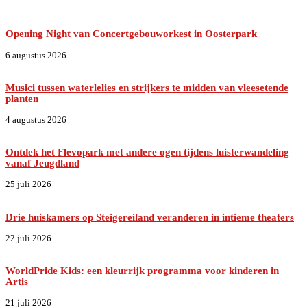
Opening Night van Concertgebouworkest in Oosterpark
6 augustus 2026
Musici tussen waterlelies en strijkers te midden van vleesetende
planten
4 augustus 2026
Ontdek het Flevopark met andere ogen tijdens luisterwandeling
vanaf Jeugdland
25 juli 2026
Drie huiskamers op Steigereiland veranderen in intieme theaters
22 juli 2026
WorldPride Kids: een kleurrijk programma voor kinderen in
Artis
21 juli 2026