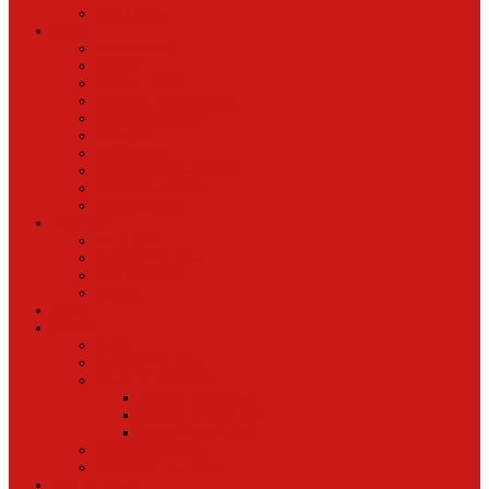
Oud Nieuws
Buurt
Buurtmensen
IJburg
Indische Buurt
Oostelijk Havengebied
Oostelijke Eilanden
Oud Oost
Overamstel
Plantage/Weesperbuurt
Watergraafsmeer
Zeeburgereiland
Vrije tijd
Uit In Oost
Exposities in Oost
Eten&Drinken
Agenda
Sport
Cultuur
Kunst
Exposities in Oost
Lezen en schrijven
Schrijvers spreken
Schrijvers over oost
De boekenkast van
BoekvandeWeek
Creatieven van Oost
Stad en natuur