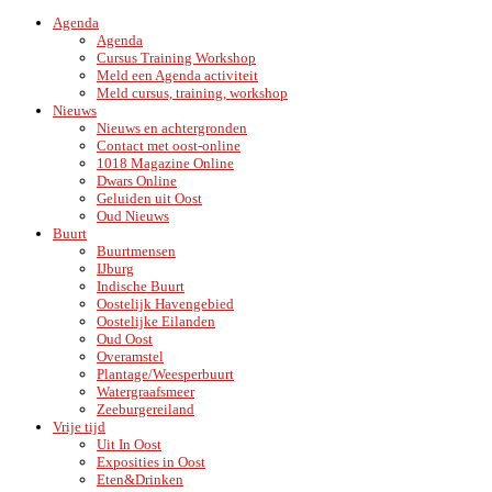
Agenda
Agenda
Cursus Training Workshop
Meld een Agenda activiteit
Meld cursus, training, workshop
Nieuws
Nieuws en achtergronden
Contact met oost-online
1018 Magazine Online
Dwars Online
Geluiden uit Oost
Oud Nieuws
Buurt
Buurtmensen
IJburg
Indische Buurt
Oostelijk Havengebied
Oostelijke Eilanden
Oud Oost
Overamstel
Plantage/Weesperbuurt
Watergraafsmeer
Zeeburgereiland
Vrije tijd
Uit In Oost
Exposities in Oost
Eten&Drinken