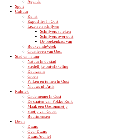
Agenda
Sport
Cultuur
Kunst
Exposities in Oost
Lezen en schrijven
Schrijvers spreken
Schrijvers over oost
De boekenkast van
BoekvandeWeek
Creatieven van Oost
Stad en natuur
Natuur in de stad
Stedelijke ontwikkeling
Duurzaam
Groen
Parken en tuinen in Oost
Nieuws uit Artis
Rubriek
Ondernemer in Oost
De straten van Fokko Kuik
Maak een Oostommetje
Shotje van Goost
Buurtmensen
Dwars
Dwars
Over Dwars
Dwars Archief