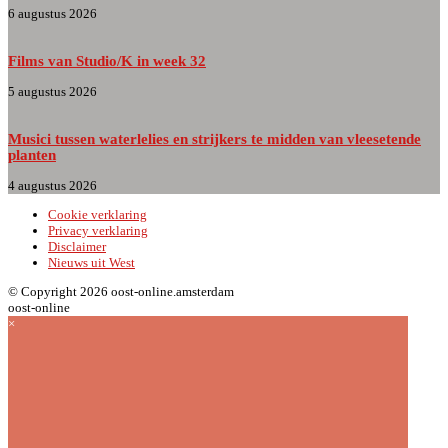
6 augustus 2026
Films van Studio/K in week 32
5 augustus 2026
Musici tussen waterlelies en strijkers te midden van vleesetende
planten
4 augustus 2026
Cookie verklaring
Privacy verklaring
Disclaimer
Nieuws uit West
© Copyright 2026 oost-online.amsterdam
oost-online
×