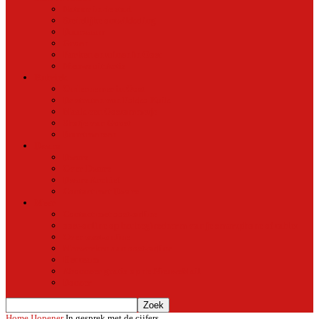
Natuur in de stad
Stedelijke ontwikkeling
Duurzaam
Groen
Parken en tuinen in Oost
Nieuws uit Artis
Rubriek
Ondernemer in Oost
De straten van Fokko Kuik
Maak een Oostommetje
Shotje van Goost
Buurtmensen
Dwars
Dwars
Over Dwars
Dwars Archief
Contact met Dwars
Meer
Contact met oost-online
oost-online op het beginscherm van je smartphone of tablet
Over oost-online
Meewerken aan oost-online
Het team
Abonneer gratis op de NieuwsMail
Doneer
Home
IJopener
In gesprek met de cijfers