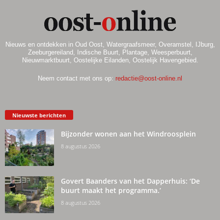
Nieuws en ontdekken in Oud Oost, Watergraafsmeer, Overamstel, IJburg,
Zeeburgereiland, Indische Buurt, Plantage, Weesperbuurt,
Nieuwmarktbuurt, Oostelijke Eilanden, Oostelijk Havengebied.
Neem contact met ons op:
redactie@oost-online.nl
Nieuwste berichten
Bijzonder wonen aan het Windroosplein
8 augustus 2026
Govert Baanders van het Dapperhuis: ‘De
buurt maakt het programma.’
8 augustus 2026