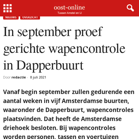
Home
Nieuws
In september proef gerichte wapencontrole in Dapperbuurt
NIEUWS
OVERZICHT
In september proef
gerichte wapencontrole
in Dapperbuurt
Door
redactie
-
8 juli 2021
Vanaf begin september zullen gedurende een
aantal weken in vijf Amsterdamse buurten,
waaronder de Dapperbuurt, wapencontroles
plaatsvinden. Dat heeft de Amsterdamse
driehoek besloten. Bij wapencontroles
worden personen, tassen en voertuigen