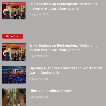
Erik’s Keuken op Beukenplein: ‘Verbinding
maken met buurt door goed en...
7 augustus 2026
Uit in Oost
Erik’s Keuken op Beukenplein: ‘Verbinding
maken met buurt door goed en...
7 augustus 2026
Opening Night van Concertgebouworkest dit
jaar in Oosterpark
6 augustus 2026
Films van Studio/K in week 32
5 augustus 2026