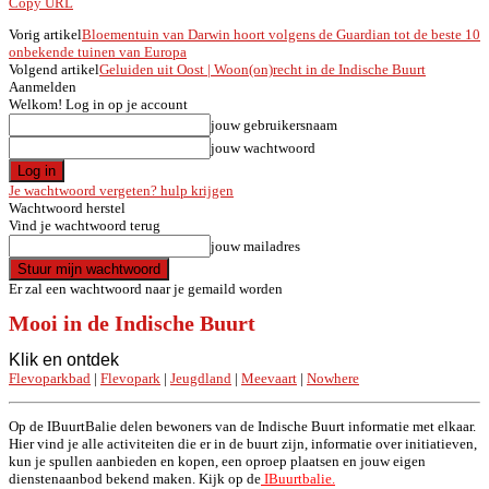
Copy URL
Vorig artikel
Bloementuin van Darwin hoort volgens de Guardian tot de beste 10
onbekende tuinen van Europa
Volgend artikel
Geluiden uit Oost | Woon(on)recht in de Indische Buurt
Aanmelden
Welkom! Log in op je account
jouw gebruikersnaam
jouw wachtwoord
Je wachtwoord vergeten? hulp krijgen
Wachtwoord herstel
Vind je wachtwoord terug
jouw mailadres
Er zal een wachtwoord naar je gemaild worden
Mooi in de Indische Buurt
Klik en ontdek
Flevoparkbad
|
Flevopark
|
Jeugdland
|
Meevaart
|
Nowhere
Op de IBuurtBalie delen bewoners van de Indische Buurt informatie met elkaar.
Hier vind je alle activiteiten die er in de buurt zijn, informatie over initiatieven,
kun je spullen aanbieden en kopen, een oproep plaatsen en jouw eigen
dienstenaanbod bekend maken. Kijk op de
IBuurtbalie.