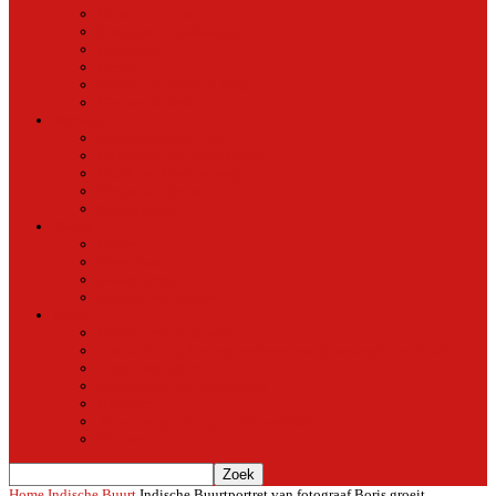
Natuur in de stad
Stedelijke ontwikkeling
Duurzaam
Groen
Parken en tuinen in Oost
Nieuws uit Artis
Rubriek
Ondernemer in Oost
De straten van Fokko Kuik
Maak een Oostommetje
Shotje van Goost
Buurtmensen
Dwars
Dwars
Over Dwars
Dwars Archief
Contact met Dwars
Meer
Contact met oost-online
oost-online op het beginscherm van je smartphone of tablet
Over oost-online
Meewerken aan oost-online
Het team
Abonneer gratis op de NieuwsMail
Doneer
Home
Indische Buurt
Indische Buurtportret van fotograaf Boris groeit