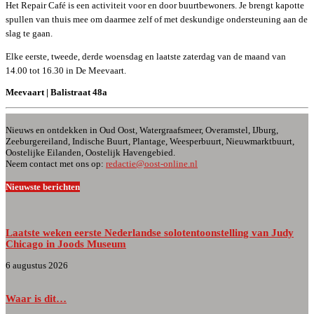
Het Repair Café is een activiteit voor en door buurtbewoners. Je brengt kapotte
spullen van thuis mee om daarmee zelf of met deskundige ondersteuning aan de
slag te gaan.
Elke eerste, tweede, derde woensdag en laatste zaterdag van de maand van
14.00 tot 16.30 in De Meevaart.
Meevaart | Balistraat 48a
Nieuws en ontdekken in Oud Oost, Watergraafsmeer, Overamstel, IJburg,
Zeeburgereiland, Indische Buurt, Plantage, Weesperbuurt, Nieuwmarktbuurt,
Oostelijke Eilanden, Oostelijk Havengebied.
Neem contact met ons op:
redactie@oost-online.nl
Nieuwste berichten
Laatste weken eerste Nederlandse solotentoonstelling van Judy
Chicago in Joods Museum
6 augustus 2026
Waar is dit…