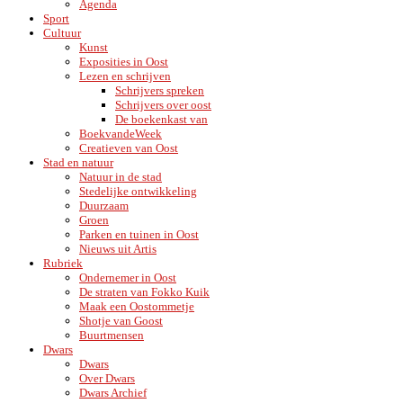
Agenda
Sport
Cultuur
Kunst
Exposities in Oost
Lezen en schrijven
Schrijvers spreken
Schrijvers over oost
De boekenkast van
BoekvandeWeek
Creatieven van Oost
Stad en natuur
Natuur in de stad
Stedelijke ontwikkeling
Duurzaam
Groen
Parken en tuinen in Oost
Nieuws uit Artis
Rubriek
Ondernemer in Oost
De straten van Fokko Kuik
Maak een Oostommetje
Shotje van Goost
Buurtmensen
Dwars
Dwars
Over Dwars
Dwars Archief