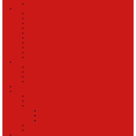
Oud Nieuws
Buurt
Buurtmensen
IJburg
Indische Buurt
Oostelijk Havengebied
Oostelijke Eilanden
Oud Oost
Overamstel
Plantage/Weesperbuurt
Watergraafsmeer
Zeeburgereiland
Vrije tijd
Uit In Oost
Exposities in Oost
Eten&Drinken
Agenda
Sport
Cultuur
Kunst
Exposities in Oost
Lezen en schrijven
Schrijvers spreken
Schrijvers over oost
De boekenkast van
BoekvandeWeek
Creatieven van Oost
Stad en natuur