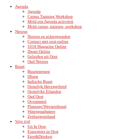
Agenda
Agenda
Cursus Training Workshop
Meld een Agenda activiteit
Meld cursus, training, workshop
Nieuws
Nieuws en achtergronden
Contact met oost-online
1018 Magazine Online
Dwars Online
Geluiden uit Oost
Oud Nieuws
Buurt
Buurtmensen
IJburg
Indische Buurt
Oostelijk Havengebied
Oostelijke Eilanden
Oud Oost
Overamstel
Plantage/Weesperbuurt
Watergraafsmeer
Zeeburgereiland
Vrije tijd
Uit In Oost
Exposities in Oost
Eten&Drinken