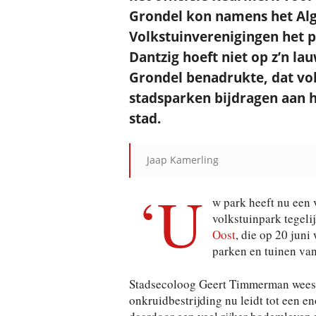
Grondel kon namens het Al
Volkstuinverenigingen het p
Dantzig hoeft niet op z’n lau
Grondel benadrukte, dat vo
stadsparken bijdragen aan he
stad.
Jaap Kamerling
‘U
w park heeft nu een v
volkstuinpark tegel
Oost
, die op 20 jun
parken en tuinen van 
Stadsecoloog Geert Timmerman wees ero
onkruidbestrijding nu leidt tot een en