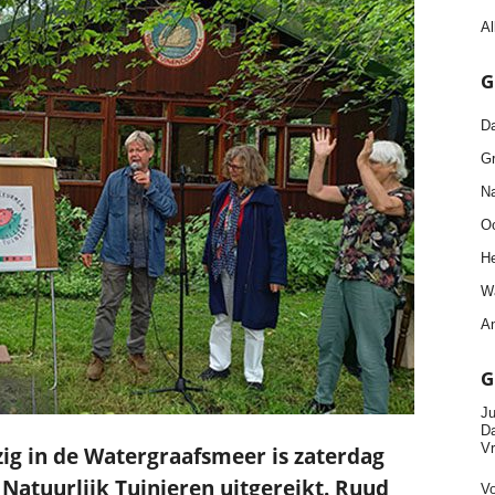
Al
G
Da
Gr
Na
Oo
He
Wa
An
G
Ju
Da
Vr
ig in de Watergraafsmeer is zaterdag
 Natuurlijk Tuinieren uitgereikt. Ruud
Vo