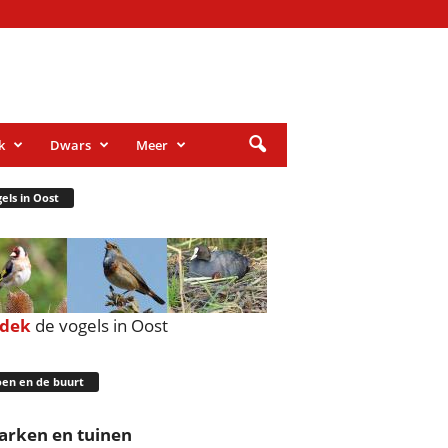
k
Dwars
Meer
els in Oost
tdek
de vogels in Oost
en en de buurt
arken en tuinen