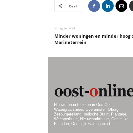
Deel
Vorig artikel
Minder woningen en minder hoog 
Marineterrein
Nieuws en ontdekken in Oud Oost,
Watergraafsmeer, Overamstel, IJburg,
Zeeburgereiland, Indische Buurt, Plantage,
Weesperbuurt, Nieuwmarktbuurt, Oostelijke
Eilanden, Oostelijk Havengebied.