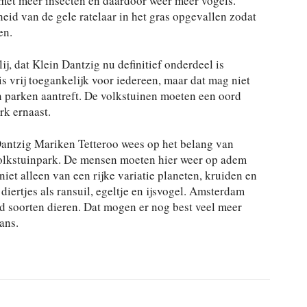
met meer insecten en daardoor weer meer vogels.
eid van de gele ratelaar in het gras opgevallen zodat
en.
j, dat Klein Dantzig nu definitief onderdeel is
 vrij toegankelijk voor iedereen, maar dat mag niet
 in parken aantreft. De volkstuinen moeten een oord
rk ernaast.
Dantzig Mariken Tetteroo wees op het belang van
volkstuinpark. De mensen moeten hier weer op adem
iet alleen van een rijke variatie planeten, kruiden en
iertjes als ransuil, egeltje en ijsvogel. Amsterdam
nd soorten dieren. Dat mogen er nog best veel meer
ans.