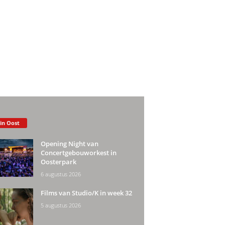
 in Oost
Opening Night van
Concertgebouworkest in
Oosterpark
6 augustus 2026
Films van Studio/K in week 32
5 augustus 2026