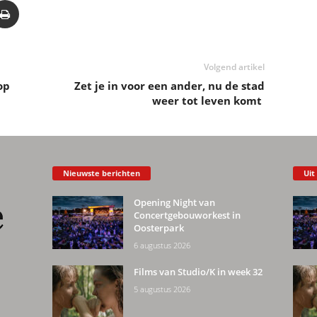
Volgend artikel
op
Zet je in voor een ander, nu de stad
weer tot leven komt
Nieuwste berichten
Uit
Opening Night van
Concertgebouworkest in
Oosterpark
6 augustus 2026
Films van Studio/K in week 32
5 augustus 2026