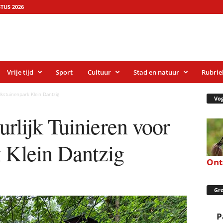
TUS 2026
Vrije tijd
Sport
Cultuur
Stad en natuur
Rubrie
lkstuinenpark Klein Dantzig
Vog
rlijk Tuinieren voor
k Klein Dantzig
On
Gro
P