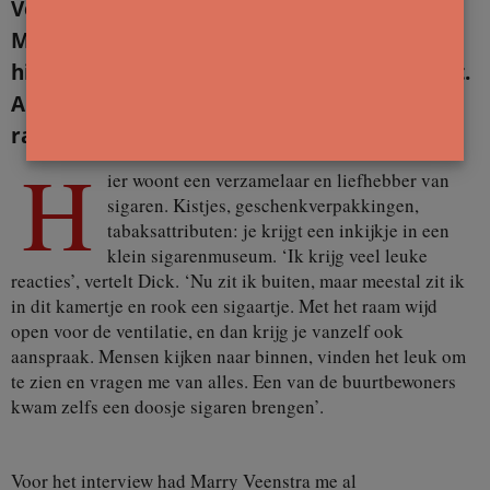
Veenstra woont er, samen met zijn vrouw
Marry, pas een half jaar, maar inmiddels is
hij al lang geen onbekende meer in de buurt.
Als hij opstaat van zijn bankje en naar het
raam loopt, zie je ook meteen waarom.
H
ier woont een verzamelaar en liefhebber van
sigaren. Kistjes, geschenkverpakkingen,
tabaksattributen: je krijgt een inkijkje in een
klein sigarenmuseum. ‘Ik krijg veel leuke
reacties’, vertelt Dick. ‘Nu zit ik buiten, maar meestal zit ik
in dit kamertje en rook een sigaartje. Met het raam wijd
open voor de ventilatie, en dan krijg je vanzelf ook
aanspraak. Mensen kijken naar binnen, vinden het leuk om
te zien en vragen me van alles. Een van de buurtbewoners
kwam zelfs een doosje sigaren brengen’.
Voor het interview had Marry Veenstra me al