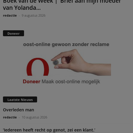
Boek van de Week | ‘Brief aan mijn moeder’
van Yolanda...
redactie
-
9 augustus 2026
Doneer
Laatste Nieuws
Overleden man
redactie
-
10 augustus 2026
‘Iedereen heeft recht op genot, zei een klant.’