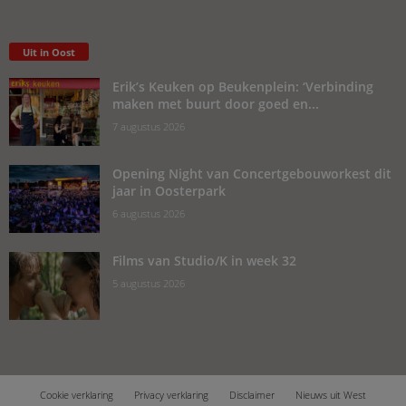
Uit in Oost
Erik’s Keuken op Beukenplein: ‘Verbinding
maken met buurt door goed en...
7 augustus 2026
Opening Night van Concertgebouworkest dit
jaar in Oosterpark
6 augustus 2026
Films van Studio/K in week 32
5 augustus 2026
Cookie verklaring
Privacy verklaring
Disclaimer
Nieuws uit West