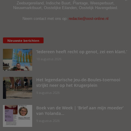
Zeeburgereiland, Indische Buurt, Plantage, Weesperbuurt,
Nieuwmarktbuurt, Oostelijke Eilanden, Oostelijk Havengebied.
Neem contact met ons op:
redactie@oost-online.nl
Nieuwste berichten
‘Iedereen heeft recht op genot, zei een klant.’
10 augustus 2026
Het legendarische Jeu-de-Boules-toernooi
strijkt neer op het Krugerplein
9 augustus 2026
Boek van de Week | ‘Brief aan mijn moeder’
van Yolanda...
9 augustus 2026