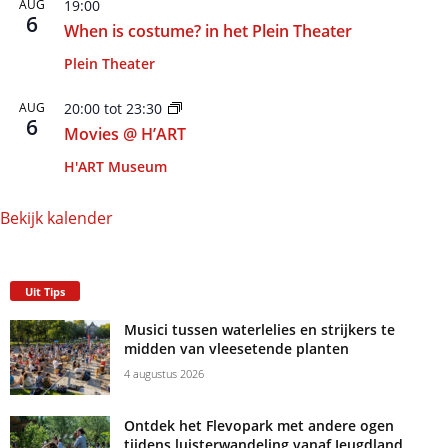
AUG
19:00
6
When is costume? in het Plein Theater
Plein Theater
AUG
20:00
tot
23:30
6
Movies @ H’ART
H'ART Museum
Bekijk kalender
Uit Tips
Musici tussen waterlelies en strijkers te
midden van vleesetende planten
4 augustus 2026
Ontdek het Flevopark met andere ogen
tijdens luisterwandeling vanaf Jeugdland