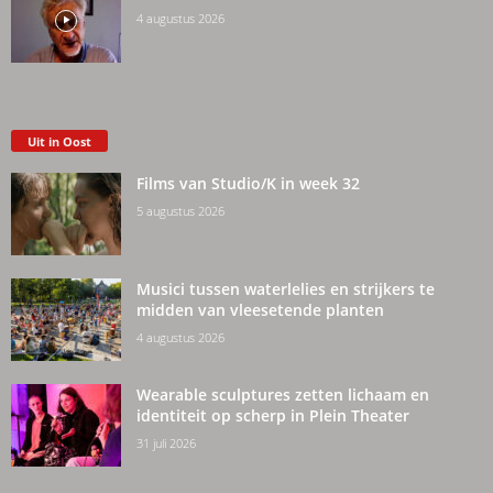
4 augustus 2026
Uit in Oost
Films van Studio/K in week 32
5 augustus 2026
Musici tussen waterlelies en strijkers te
midden van vleesetende planten
4 augustus 2026
Wearable sculptures zetten lichaam en
identiteit op scherp in Plein Theater
31 juli 2026