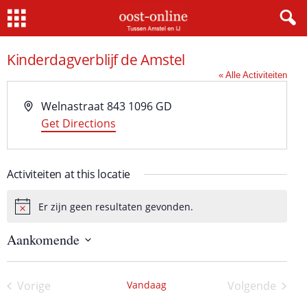
Home
Kinderdagverblijf de Amstel
« Alle Activiteiten
A
Welnastraat 843
1096 GD
d
Get Directions
r
e
Activiteiten at this locatie
s
Er zijn geen resultaten gevonden.
B
e
Aankomende
r
i
S
c
e
h
l
Vorige
Vandaag
Volgende
e
t
Activiteiten
Activiteite
c