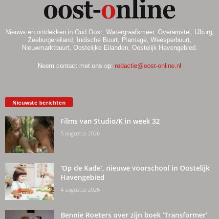
Nieuws en ontdekken in Oud Oost, Watergraafsmeer, Overamstel, IJburg,
Zeeburgereiland, Indische Buurt, Plantage, Weesperbuurt,
Nieuwmarktbuurt, Oostelijke Eilanden, Oostelijk Havengebied.
Neem contact met ons op:
redactie@oost-online.nl
Nieuwste berichten
Films van Studio/K in week 32
5 augustus 2026
‘Op de Kade’, nieuwe voorschool in Oostelijk
Havengebied
4 augustus 2026
Bennie Roeters over zijn boek ‘Transformer’