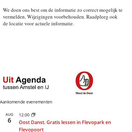
t
e
We doen ons best om de informatie zo correct mogelijk te
e
r
vermelden. Wijzigingen voorbehouden. Raadpleeg ook
e
de locatie voor actuele informatie.
e
n
d
a
t
u
m
.
Aankomende evenementen
AUG
12:00
6
Oost Danst. Gratis lessen in Flevopark en
Flevopoort