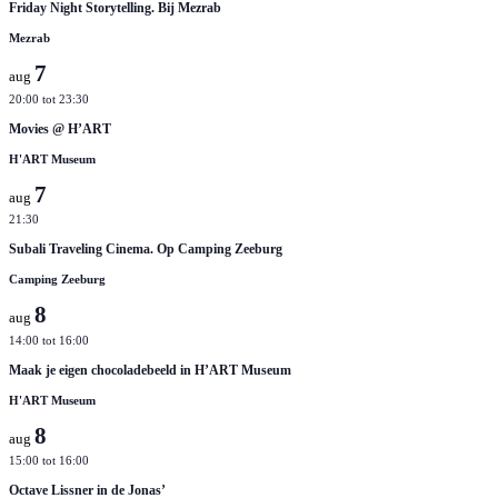
Friday Night Storytelling. Bij Mezrab
Mezrab
7
aug
20:00
tot
23:30
Movies @ H’ART
H'ART Museum
7
aug
21:30
Subali Traveling Cinema. Op Camping Zeeburg
Camping Zeeburg
8
aug
14:00
tot
16:00
Maak je eigen chocoladebeeld in H’ART Museum
H'ART Museum
8
aug
15:00
tot
16:00
Octave Lissner in de Jonas’