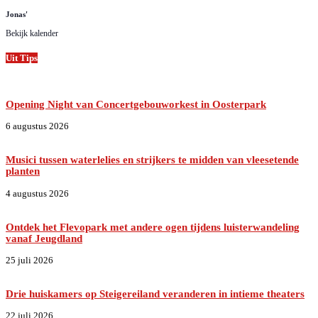
Jonas'
Bekijk kalender
Uit Tips
Opening Night van Concertgebouworkest in Oosterpark
6 augustus 2026
Musici tussen waterlelies en strijkers te midden van vleesetende
planten
4 augustus 2026
Ontdek het Flevopark met andere ogen tijdens luisterwandeling
vanaf Jeugdland
25 juli 2026
Drie huiskamers op Steigereiland veranderen in intieme theaters
22 juli 2026