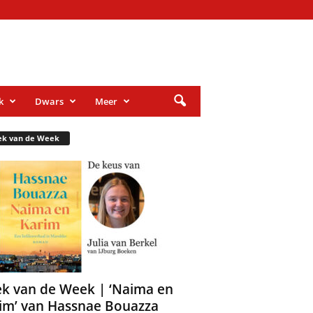
k
Dwars
Meer
ek van de Week
k van de Week | ‘Naima en
im’ van Hassnae Bouazza