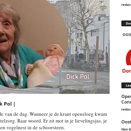
redac
Do
Laa
Open
Conc
k Pol |
redac
rde van de dag. Wanneer je de krant opensloeg kwam
elzorg. Raar woord. Er zit mot in je lievelingsjas, je
Oost
en vogelnest in de schoorsteen.
Han 