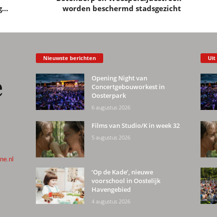
ng…
worden beschermd stadsgezicht
Nieuwste berichten
Uit
Opening Night van
Concertgebouworkest in
Oosterpark
6 augustus 2026
Films van Studio/K in week 32
5 augustus 2026
ne.nl
‘Op de Kade’, nieuwe
voorschool in Oostelijk
Havengebied
4 augustus 2026