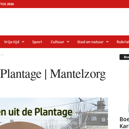
TUS 2026
Vrije tijd
Sport
Cultuur
Stad en natuur
Rubrie
org
Bo
 Plantage | Mantelzorg
Boe
Kar