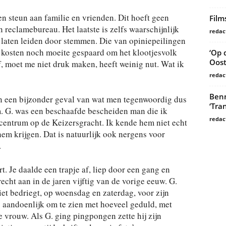
en steun aan familie en vrienden. Dit hoeft geen
Film
en reclamebureau. Het laatste is zelfs waarschijnlijk
redac
laten leiden door stemmen. Die van opiniepeilingen
 kosten noch moeite gespaard om het klootjesvolk
‘Op 
Oost
f, moet me niet druk maken, heeft weinig nut. Wat ik
redac
Benn
an een bijzonder geval van wat men tegenwoordig dus
‘Tra
. G. was een beschaafde bescheiden man die ik
redac
scentrum op de Keizersgracht. Ik kende hem niet echt
m krijgen. Dat is natuurlijk ook nergens voor
.
rt. Je daalde een trapje af, liep door een gang en
echt aan in de jaren vijftig van de vorige eeuw. G.
iet bedriegt, op woensdag en zaterdag, voor zijn
aandoenlijk om te zien met hoeveel geduld, met
 vrouw. Als G. ging pingpongen zette hij zijn