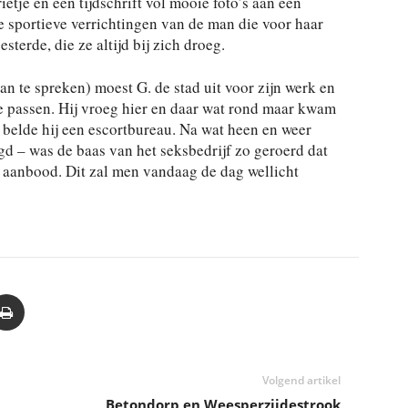
etje en een tijdschrift vol mooie foto’s aan een
de sportieve verrichtingen van de man die voor haar
sterde, die ze altijd bij zich droeg.
te spreken) moest G. de stad uit voor zijn werk en
e passen. Hij vroeg hier en daar wat rond maar kwam
d belde hij een escortbureau. Na wat heen en weer
gd – was de baas van het seksbedrijf zo geroerd dat
is aanbood. Dit zal men vandaag de dag wellicht
Volgend artikel
Betondorp en Weesperzijdestrook