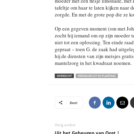
moeder met een flesje limonade, met ri
tafeltje om haar te laten kijken naar 
zorgde. En met de grote pop die ze koe
Op een gegeven moment (om met Johan 
zocht hij iemand om op zijn moeder t
niet tot een oplossing. Ten einde raa
gepraat – toen G. de zaak had uitgele
hij de diensten van zijn meisjes grat
mantelzorg in het kwadraat noemen.
OVERZICHT
VERHALEN UIT DE PLANTAGE
Deel
Vorig artikel
Uit het Geheugen van Oost |