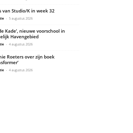
s van Studio/K in week 32
tie
-
5 augustus 2026
de Kade’, nieuwe voorschool in
elijk Havengebied
tie
-
4 augustus 2026
ie Roeters over zijn boek
nsformer’
tie
-
4 augustus 2026