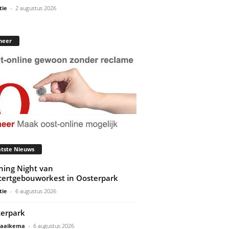
tie
-
2 augustus 2026
neer
tste Nieuws
ing Night van
ertgebouworkest in Oosterpark
tie
-
6 augustus 2026
erpark
Gaaikema
-
6 augustus 2026