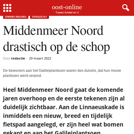
Home
Dwars nieuws
Middenmeer Noord drastisch op de schop
×
DWARS NIEUWS
OVERZICHT
Middenmeer Noord
Gratis NieuwsMail
drastisch op de schop
VOORNAAM
Door
redactie
-
29 maart 2022
De bewoners aan het Galileiplantsoen waren des duivels, dat hun mooie
plantsoen werd verpest.
E-MAIL
Heel Middenmeer Noord gaat de komende
jaren overhoop en de eerste tekenen zijn al
Postcode
duidelijk zichtbaar. Aan de Linnaeuskade is
inmiddels een nieuw, breed en tijdelijk
Met de inschrijving accepteer ik de
fietspad aangelegd, er zijn heel wat bomen
privacyverklaring.
gekapt en aan het Galileiplantsoen