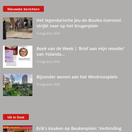
Nieuwste berichten
Het legendarische Jeu-de-Boules-toernooi
strijkt neer op het Krugerplein
9 augustus 2026
Boek van de Week | ‘Brief aan mijn moeder’
van Yolanda...
9 augustus 2026
Bijzonder wonen aan het Windroosplein
8 augustus 2026
Uit in Oost
Erik’s Keuken op Beukenplein: ‘Verbinding