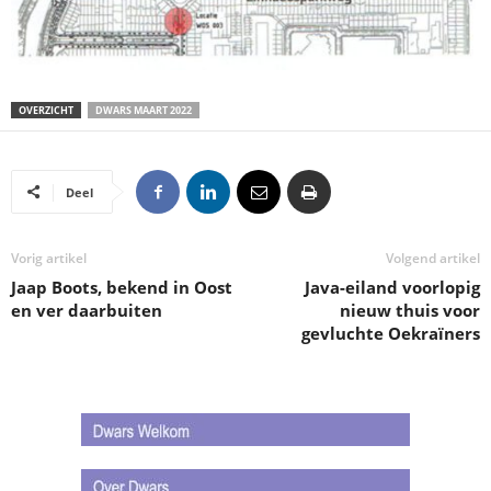
OVERZICHT
DWARS MAART 2022
Deel
Vorig artikel
Volgend artikel
Jaap Boots, bekend in Oost
Java-eiland voorlopig
en ver daarbuiten
nieuw thuis voor
gevluchte Oekraïners
.
.