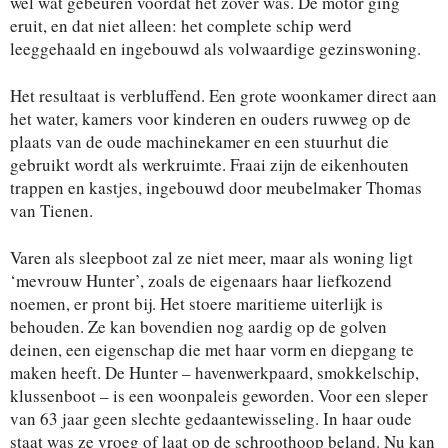
wel wat gebeuren voordat het zover was. De motor ging
eruit, en dat niet alleen: het complete schip werd
leeggehaald en ingebouwd als volwaardige gezinswoning.
Het resultaat is verbluffend. Een grote woonkamer direct aan
het water, kamers voor kinderen en ouders ruwweg op de
plaats van de oude machinekamer en een stuurhut die
gebruikt wordt als werkruimte. Fraai zijn de eikenhouten
trappen en kastjes, ingebouwd door meubelmaker Thomas
van Tienen.
Varen als sleepboot zal ze niet meer, maar als woning ligt
‘mevrouw Hunter’, zoals de eigenaars haar liefkozend
noemen, er pront bij. Het stoere maritieme uiterlijk is
behouden. Ze kan bovendien nog aardig op de golven
deinen, een eigenschap die met haar vorm en diepgang te
maken heeft. De Hunter – havenwerkpaard, smokkelschip,
klussenboot – is een woonpaleis geworden. Voor een sleper
van 63 jaar geen slechte gedaantewisseling. In haar oude
staat was ze vroeg of laat op de schroothoop beland. Nu kan