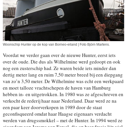
Woonschip Hunter op de kop van Borneo-eiland | Foto Björn Martens.
Voordat we verder gaan over de nieuwe Hunter, eerst iets
over de oude. Die dus als Wilhelmine werd gedoopt en ook
nog een zusterschip had. Ze waren beide iets minder dan
dertig meter lang en ruim 7,50 meter breed bij een diepgang
van zo’n 3,50 meter. De Wilhelmine was echt een werkpaard
en moet talloze vrachtschepen de haven van Hamburg
hebben in- en uitgetrokken. In 1980 was ze afgeschreven en
verkocht de rederij haar naar Nederland. Daar werd ze na
een paar keer doorverkopen in 1989 door de staat
geconfisqueerd omdat haar Haagse eigenaars verdacht
werden van drugssmokkel – met de Hunter. In 1994 werd ze
eigendom van Jerome van Eersel, die op haar fraaie lijn viel.