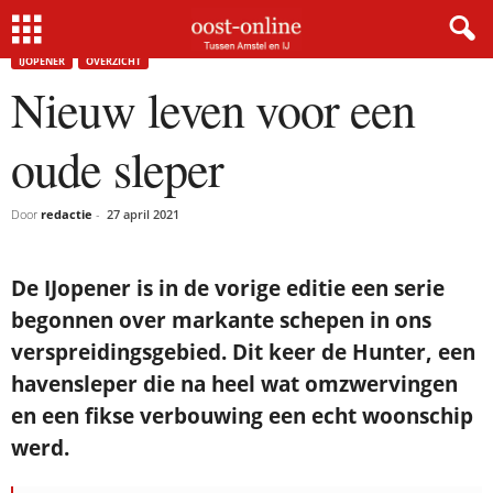
Home
IJopener
Nieuw leven voor een oude sleper
IJOPENER
OVERZICHT
Nieuw leven voor een
oude sleper
Door
redactie
-
27 april 2021
De IJopener is in de vorige editie een serie
begonnen over markante schepen in ons
verspreidingsgebied. Dit keer de Hunter, een
havensleper die na heel wat omzwervingen
en een fikse verbouwing een echt woonschip
werd.