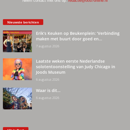
Neem contact met ons op:
redactie@oost-online.nl
Nieuwste berichten
Erik’s Keuken op Beukenplein: ‘Verbinding
maken met buurt door goed en...
7 augustus 2026
Laatste weken eerste Nederlandse
solotentoonstelling van Judy Chicago in
Joods Museum
6 augustus 2026
Waar is dit…
6 augustus 2026