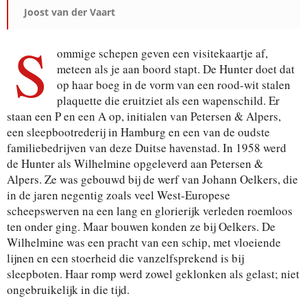
Joost van der Vaart
S
ommige schepen geven een visitekaartje af,
meteen als je aan boord stapt. De Hunter doet dat
op haar boeg in de vorm van een rood-wit stalen
plaquette die eruitziet als een wapenschild. Er
staan een P en een A op, initialen van Petersen & Alpers,
een sleepbootrederij in Hamburg en een van de oudste
familiebedrijven van deze Duitse havenstad. In 1958 werd
de Hunter als Wilhelmine opgeleverd aan Petersen &
Alpers. Ze was gebouwd bij de werf van Johann Oelkers, die
in de jaren negentig zoals veel West-Europese
scheepswerven na een lang en glorierijk verleden roemloos
ten onder ging. Maar bouwen konden ze bij Oelkers. De
Wilhelmine was een pracht van een schip, met vloeiende
lijnen en een stoerheid die vanzelfsprekend is bij
sleepboten. Haar romp werd zowel geklonken als gelast; niet
ongebruikelijk in die tijd.