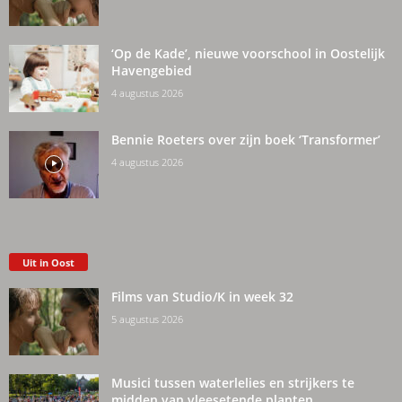
‘Op de Kade’, nieuwe voorschool in Oostelijk
Havengebied
4 augustus 2026
Bennie Roeters over zijn boek ‘Transformer’
4 augustus 2026
Uit in Oost
Films van Studio/K in week 32
5 augustus 2026
Musici tussen waterlelies en strijkers te
midden van vleesetende planten