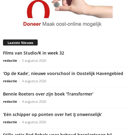
Laatste Nieuws
Films van Studio/K in week 32
redactie
-
5 augustus 2026
‘Op de Kade’, nieuwe voorschool in Oostelijk Havengebied
redactie
-
4 augustus 2026
Bennie Roeters over zijn boek ‘Transformer’
redactie
-
4 augustus 2026
‘Eén schipper op ponten over het IJ onwenselijk’
redactie
-
4 augustus 2026
Stille actie Red Rebels voor behoud bosplantsoen bij