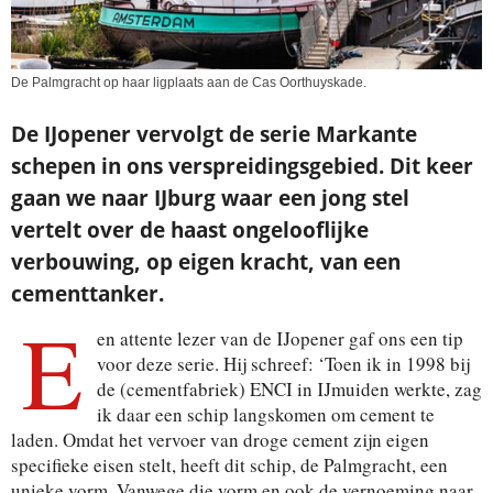
De Palmgracht op haar ligplaats aan de Cas Oorthuyskade.
De IJopener vervolgt de serie Markante
schepen in ons verspreidingsgebied. Dit keer
gaan we naar IJburg waar een jong stel
vertelt over de haast ongelooflijke
verbouwing, op eigen kracht, van een
cementtanker.
E
en attente lezer van de IJopener gaf ons een tip
voor deze serie. Hij schreef: ‘Toen ik in 1998 bij
de (cementfabriek) ENCI in IJmuiden werkte, zag
ik daar een schip langskomen om cement te
laden. Omdat het vervoer van droge cement zijn eigen
specifieke eisen stelt, heeft dit schip, de Palmgracht, een
unieke vorm. Vanwege die vorm en ook de vernoeming naar