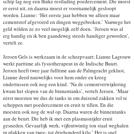
schip lag nog een flinke restlading poedercement. Die moest
er eerst uit, en daarna moest er voornamelijk gesloopt
worden. Lianne: ‘Het eerste jaar hebben we alleen maar
cementstof afgevoerd en dingen weggebroken.’ Vanwege het
geld wilden ze zo veel mogelijk zelf doen. ‘Jeroen was al
erg handig en ik ben gaandeweg steeds handiger geworden’,
vertelt ze.
Jeroen Gels is werkzaam in de scheepvaart; Lianne Lagrouw
werkt parttime als fysiotherapeut in de Indische Buurt.
Jeroen heeft twee jaar fulltime aan de Palmgracht geklust,
Lianne deed nauwelijks voor hem onder en kreeg
ondertussen ook nog een kind. ‘Na de cementverwijdering
kwam het slopen van de binnentanks’, vertelt Jeroen. ‘Maar
eerst moesten we dus de tanks in om duizend zakken vol te
scheppen met poedercement en eruit te tillen. En die
moesten ook nog de wal op. Daarna waren de binnentanks
aan de beurt. Die heb ik met een plasmasnijder eruit
gesneden. Gevaarlijk werk, vijfentwintig ton staal weghalen
in plakken van twee- tot driehonderd kilo.’ Het is snel