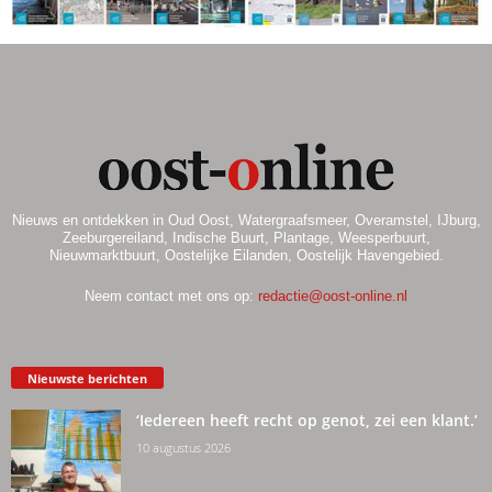
Nieuws en ontdekken in Oud Oost, Watergraafsmeer, Overamstel, IJburg,
Zeeburgereiland, Indische Buurt, Plantage, Weesperbuurt,
Nieuwmarktbuurt, Oostelijke Eilanden, Oostelijk Havengebied.
Neem contact met ons op:
redactie@oost-online.nl
Nieuwste berichten
‘Iedereen heeft recht op genot, zei een klant.’
10 augustus 2026