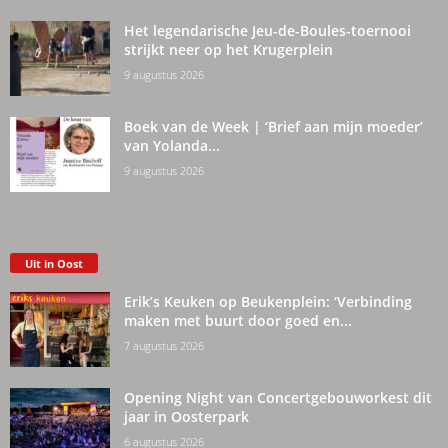
Het legendarische Jeu-de-Boules-toernooi
strijkt neer op het Krugerplein
9 augustus 2026
Boek van de Week | ‘Brief aan mijn moeder’
van Yolanda...
9 augustus 2026
Uit in Oost
Erik’s Keuken op Beukenplein: ‘Verbinding
maken met buurt door goed en...
7 augustus 2026
Opening Night van Concertgebouworkest dit
jaar in Oosterpark
6 augustus 2026