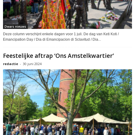
Dwars nieuws
Deze column verschijnt enkele dagen voor 1 juli. De dag van Keti Koti /
Emancipation Day / Dia di Emancipacion di Sclavitud / Dia...
Feestelijke aftrap ‘Ons Amstelkwartier’
redactie
-
30 juni 2024