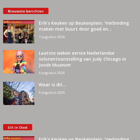
Nieuwste berichten
Erik’s Keuken op Beukenplein: ‘Verbinding
maken met buurt door goed en...
7 augustus 2026
Laatste weken eerste Nederlandse
solotentoonstelling van Judy Chicago in
Joods Museum
6 augustus 2026
Waar is dit…
6 augustus 2026
Uit in Oost
Erik’s Keuken op Beukenplein: ‘Verbinding