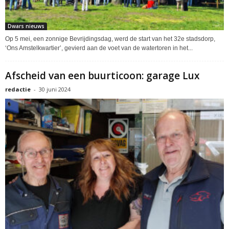
Dwars nieuws
Op 5 mei, een zonnige Bevrijdingsdag, werd de start van het 32e stadsdorp,
‘Ons Amstelkwartier’, gevierd aan de voet van de watertoren in het...
Afscheid van een buurticoon: garage Lux
redactie
-
30 juni 2024