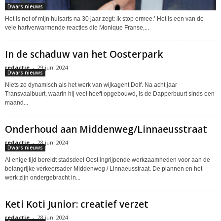
Dwars nieuws
Het is net of mijn huisarts na 30 jaar zegt: ik stop ermee.’ Het is een van de
vele hartverwarmende reacties die Monique Franse,...
In de schaduw van het Oosterpark
redactie
-
29 juni 2024
Dwars nieuws
Niets zo dynamisch als het werk van wijkagent Dolf. Na acht jaar
Transvaalbuurt, waarin hij veel heeft opgebouwd, is de Dapperbuurt sinds een
maand...
Onderhoud aan Middenweg/Linnaeusstraat
redactie
-
28 juni 2024
Dwars nieuws
Al enige tijd bereidt stadsdeel Oost ingrijpende werkzaamheden voor aan de
belangrijke verkeersader Middenweg / Linnaeusstraat. De plannen en het
werk zijn ondergebracht in...
Keti Koti Junior: creatief verzet
redactie
-
28 juni 2024