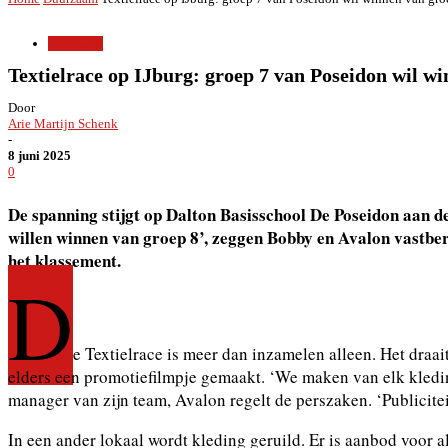
Duurzaam
Textielrace op IJburg: groep 7 van Poseidon wil w
Door
Arie Martijn Schenk
-
8 juni 2025
0
De spanning stijgt op Dalton Basisschool De Poseidon aan de
willen winnen van groep 8’, zeggen Bobby en Avalon vastbera
het klassement.
D
e Textielrace is meer dan inzamelen alleen. Het draa
elders een promotiefilmpje gemaakt. ‘We maken van elk kledings
manager van zijn team, Avalon regelt de perszaken. ‘Publiciteit
In een ander lokaal wordt kleding geruild. Er is aanbod voor a