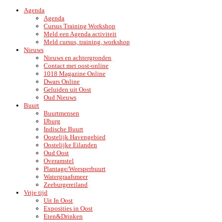
Agenda
Agenda
Cursus Training Workshop
Meld een Agenda activiteit
Meld cursus, training, workshop
Nieuws
Nieuws en achtergronden
Contact met oost-online
1018 Magazine Online
Dwars Online
Geluiden uit Oost
Oud Nieuws
Buurt
Buurtmensen
IJburg
Indische Buurt
Oostelijk Havengebied
Oostelijke Eilanden
Oud Oost
Overamstel
Plantage/Weesperbuurt
Watergraafsmeer
Zeeburgereiland
Vrije tijd
Uit In Oost
Exposities in Oost
Eten&Drinken