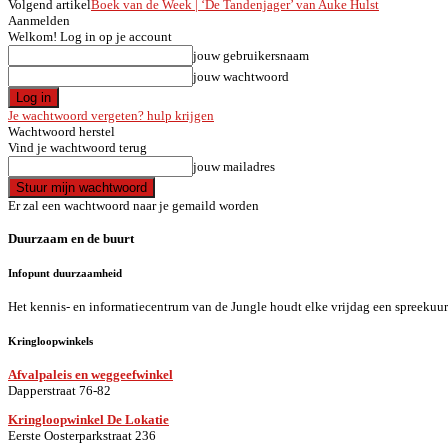
Volgend artikel
Boek van de Week | ‘De Tandenjager’ van Auke Hulst
Aanmelden
Welkom! Log in op je account
jouw gebruikersnaam
jouw wachtwoord
Je wachtwoord vergeten? hulp krijgen
Wachtwoord herstel
Vind je wachtwoord terug
jouw mailadres
Er zal een wachtwoord naar je gemaild worden
Duurzaam en de buurt
Infopunt duurzaamheid
Het kennis- en informatiecentrum van de Jungle houdt elke vrijdag een spreekuur
Kringloopwinkels
Afvalpaleis en weggeefwinkel
Dapperstraat 76-82
Kringloopwinkel De Lokatie
Eerste Oosterparkstraat 236