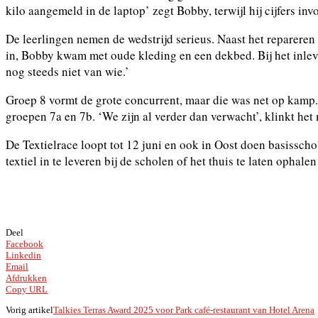
kilo aangemeld in de laptop’ zegt Bobby, terwijl hij cijfers invoe
De leerlingen nemen de wedstrijd serieus. Naast het repareren e
in, Bobby kwam met oude kleding en een dekbed. Bij het inleve
nog steeds niet van wie.’
Groep 8 vormt de grote concurrent, maar die was net op kamp.
groepen 7a en 7b. ‘We zijn al verder dan verwacht’, klinkt he
De Textielrace loopt tot 12 juni en ook in Oost doen basiss
textiel in te leveren bij de scholen of het thuis te laten ophale
Deel
Facebook
Linkedin
Email
Afdrukken
Copy URL
Vorig artikel
Talkies Terras Award 2025 voor Park café-restaurant van Hotel Arena