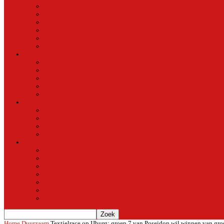
Natuur in de stad
Stedelijke ontwikkeling
Duurzaam
Groen
Parken en tuinen in Oost
Nieuws uit Artis
Rubriek
Ondernemer in Oost
De straten van Fokko Kuik
Maak een Oostommetje
Shotje van Goost
Buurtmensen
Dwars
Dwars
Over Dwars
Dwars Archief
Contact met Dwars
Meer
Contact met oost-online
oost-online op het beginscherm van je smartphone of tablet
Over oost-online
Meewerken aan oost-online
Het team
Abonneer gratis op de NieuwsMail
Doneer
Home
Duurzaam
Textielrace op IJburg: groep 7 van Poseidon wil winnen van gro