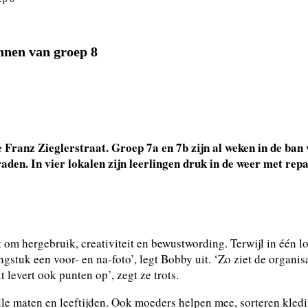
innen van groep 8
 Franz Zieglerstraat. Groep 7a en 7b zijn al weken in de ban 
den. In vier lokalen zijn leerlingen druk in de weer met repa
it om hergebruik, creativiteit en bewustwording. Terwijl in éé
tuk een voor- en na-foto’, legt Bobby uit. ‘Zo ziet de organisa
 levert ook punten op’, zegt ze trots.
lle maten en leeftijden. Ook moeders helpen mee, sorteren kledi