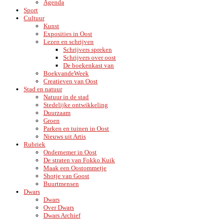
Agenda
Sport
Cultuur
Kunst
Exposities in Oost
Lezen en schrijven
Schrijvers spreken
Schrijvers over oost
De boekenkast van
BoekvandeWeek
Creatieven van Oost
Stad en natuur
Natuur in de stad
Stedelijke ontwikkeling
Duurzaam
Groen
Parken en tuinen in Oost
Nieuws uit Artis
Rubriek
Ondernemer in Oost
De straten van Fokko Kuik
Maak een Oostommetje
Shotje van Goost
Buurtmensen
Dwars
Dwars
Over Dwars
Dwars Archief