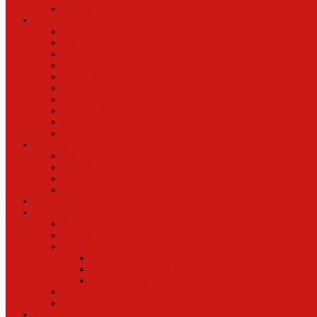
Oud Nieuws
Buurt
Buurtmensen
IJburg
Indische Buurt
Oostelijk Havengebied
Oostelijke Eilanden
Oud Oost
Overamstel
Plantage/Weesperbuurt
Watergraafsmeer
Zeeburgereiland
Vrije tijd
Uit In Oost
Exposities in Oost
Eten&Drinken
Agenda
Sport
Cultuur
Kunst
Exposities in Oost
Lezen en schrijven
Schrijvers spreken
Schrijvers over oost
De boekenkast van
BoekvandeWeek
Creatieven van Oost
Stad en natuur