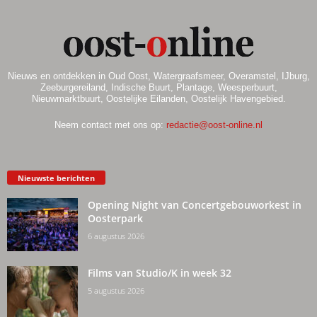
Nieuws en ontdekken in Oud Oost, Watergraafsmeer, Overamstel, IJburg,
Zeeburgereiland, Indische Buurt, Plantage, Weesperbuurt,
Nieuwmarktbuurt, Oostelijke Eilanden, Oostelijk Havengebied.
Neem contact met ons op:
redactie@oost-online.nl
Nieuwste berichten
Opening Night van Concertgebouworkest in
Oosterpark
6 augustus 2026
Films van Studio/K in week 32
5 augustus 2026