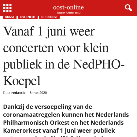
Home
Kunst
Vanaf 1 juni weer concerten voor klein publiek in de NedPHO-Koepel
KUNST
OVERZICHT
UIT IN OOST
Vanaf 1 juni weer
concerten voor klein
publiek in de NedPHO-
Koepel
Door
redactie
-
8 mei 2020
Dankzij de versoepeling van de
coronamaatregelen kunnen het Nederlands
Philharmonisch Orkest en het Nederlands
Kamerorkest vanaf 1 juni weer publiek