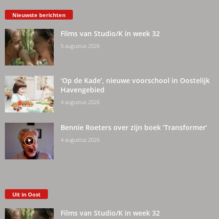
Nieuwste berichten
Films van Studio/K in week 32
5 augustus 2026
‘Op de Kade’, nieuwe voorschool in Oostelijk
Havengebied
4 augustus 2026
Bennie Roeters over zijn boek ‘Transformer’
4 augustus 2026
Uit in Oost
Films van Studio/K in week 32