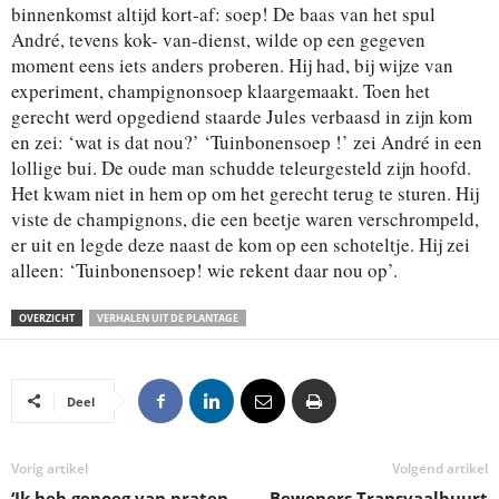
binnenkomst altijd kort-af: soep! De baas van het spul
André, tevens kok- van-dienst, wilde op een gegeven
moment eens iets anders proberen. Hij had, bij wijze van
experiment, champignonsoep klaargemaakt. Toen het
gerecht werd opgediend staarde Jules verbaasd in zijn kom
en zei: ‘wat is dat nou?’ ‘Tuinbonensoep !’ zei André in een
lollige bui. De oude man schudde teleurgesteld zijn hoofd.
Het kwam niet in hem op om het gerecht terug te sturen. Hij
viste de champignons, die een beetje waren verschrompeld,
er uit en legde deze naast de kom op een schoteltje. Hij zei
alleen: ‘Tuinbonensoep! wie rekent daar nou op’.
OVERZICHT
VERHALEN UIT DE PLANTAGE
Deel
Vorig artikel
Volgend artikel
‘Ik heb genoeg van praten,
Bewoners Transvaalbuurt