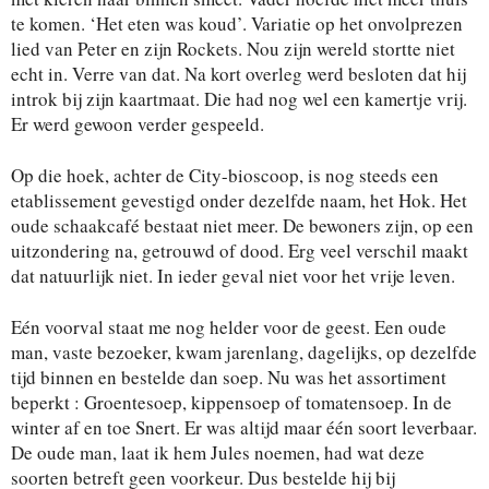
te komen. ‘Het eten was koud’. Variatie op het onvolprezen
lied van Peter en zijn Rockets. Nou zijn wereld stortte niet
echt in. Verre van dat. Na kort overleg werd besloten dat hij
introk bij zijn kaartmaat. Die had nog wel een kamertje vrij.
Er werd gewoon verder gespeeld.
Op die hoek, achter de City-bioscoop, is nog steeds een
etablissement gevestigd onder dezelfde naam, het Hok. Het
oude schaakcafé bestaat niet meer. De bewoners zijn, op een
uitzondering na, getrouwd of dood. Erg veel verschil maakt
dat natuurlijk niet. In ieder geval niet voor het vrije leven.
Eén voorval staat me nog helder voor de geest. Een oude
man, vaste bezoeker, kwam jarenlang, dagelijks, op dezelfde
tijd binnen en bestelde dan soep. Nu was het assortiment
beperkt : Groentesoep, kippensoep of tomatensoep. In de
winter af en toe Snert. Er was altijd maar één soort leverbaar.
De oude man, laat ik hem Jules noemen, had wat deze
soorten betreft geen voorkeur. Dus bestelde hij bij