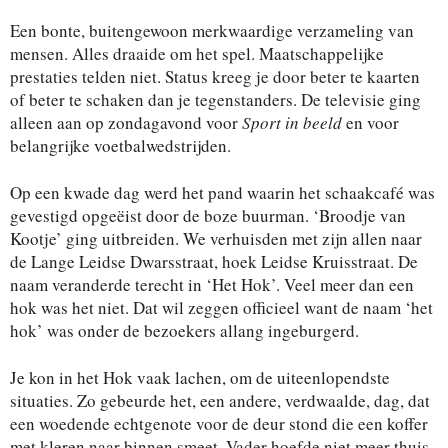
Een bonte, buitengewoon merkwaardige verzameling van
mensen. Alles draaide om het spel. Maatschappelijke
prestaties telden niet. Status kreeg je door beter te kaarten
of beter te schaken dan je tegenstanders. De televisie ging
alleen aan op zondagavond voor
Sport in beeld
en voor
belangrijke voetbalwedstrijden.
Op een kwade dag werd het pand waarin het schaakcafé was
gevestigd opgeëist door de boze buurman. ‘Broodje van
Kootje’ ging uitbreiden. We verhuisden met zijn allen naar
de Lange Leidse Dwarsstraat, hoek Leidse Kruisstraat. De
naam veranderde terecht in ‘Het Hok’. Veel meer dan een
hok was het niet. Dat wil zeggen officieel want de naam ‘het
hok’ was onder de bezoekers allang ingeburgerd.
Je kon in het Hok vaak lachen, om de uiteenlopendste
situaties. Zo gebeurde het, een andere, verdwaalde, dag, dat
een woedende echtgenote voor de deur stond die een koffer
met kleren naar binnen smeet. Vader hoefde niet meer thuis