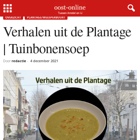
Home
Overzicht
Verhalen uit de Plantage | Tuinbonensoep
OVERZICHT
PLANTAGE/WEESPERBUURT
Verhalen uit de Plantage
| Tuinbonensoep
Door
redactie
-
4 december 2021