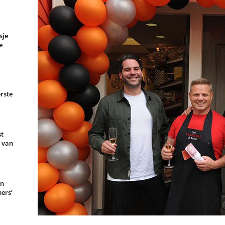
sje
e
rste
st
e van
en
ers’