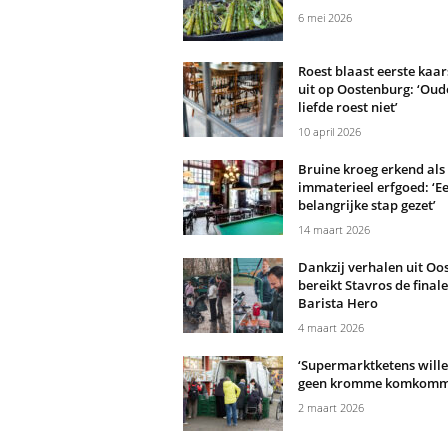
6 mei 2026
Roest blaast eerste kaar
uit op Oostenburg: ‘Oud
liefde roest niet’
10 april 2026
Bruine kroeg erkend als
immaterieel erfgoed: ‘Ee
belangrijke stap gezet’
14 maart 2026
Dankzij verhalen uit Oo
bereikt Stavros de final
Barista Hero
4 maart 2026
‘Supermarktketens will
geen kromme komkomm
2 maart 2026