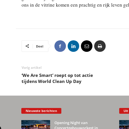
ons in de vitrine komen een prachtig en rijk leven ge
Deel
Vorig artikel
‘We Are Smart’ roept op tot actie
tijdens World Clean Up Day
Nieuwste berichten
Uit
Opening Night van
Concertgebouworkest in