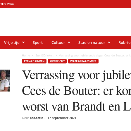
TUS 2026
Vrije tijd
Sport
Cultuur
Stad en natuur
Rubrie
Home
Eten&Drinken
Verrassing voor jubilerende slager Cees de Bouter: er 
ETEN&DRINKEN
OVERZICHT
WATERGRAAFSMEER
Verrassing voor jubile
Cees de Bouter: er k
worst van Brandt en L
Door
redactie
-
17 september 2021