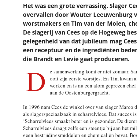
Het was een grote verrassing. Slager Ce
overvallen door Wouter Leeuwenburg v
worstmakers en Tim van der Molen, che
De slagerij van Cees op de Hogeweg bes
gelegenheid van dat jubileum mag Cee
een receptuur en de ingrediënten bede
die Brandt en Levie gaat produceren.
D
e samenwerking komt er niet zomaar. Sa
ooit zijn eerste worstjes. En Tim kwam al
werken en is nu een alom geprezen chef 
aan de Oostenburgergracht.
In 1996 nam Cees de winkel over van slager Marco d
als slagerspeciaalzaak in scharrelvlees. Dat succes i
‘Scharrelvlees smaakt beter en is gezonder. De dieren
Scharrelvlees draagt zelfs een steentje bij aan het mi
geen bestrijdingsmiddelen en chemicaliën bevat. Bov