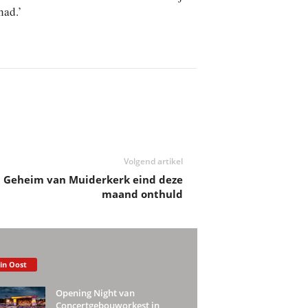
had.’
Volgend artikel
Geheim van Muiderkerk eind deze
maand onthuld
 in Oost
Opening Night van
Concertgebouworkest in