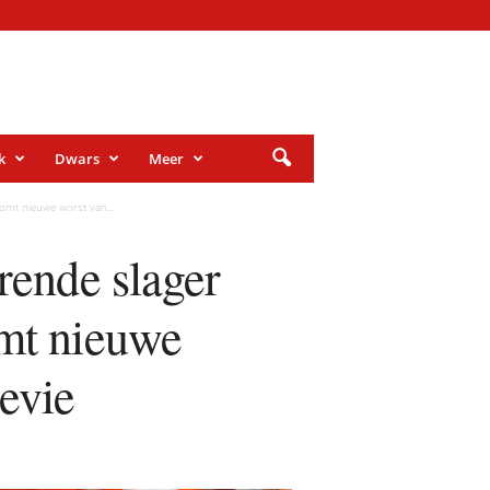
k
Dwars
Meer
komt nieuwe worst van...
rende slager
omt nieuwe
evie