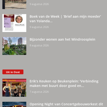
9 augustus 2026
Boek van de Week | ‘Brief aan mijn moeder’
van Yolanda...
9 augustus 2026
Bijzonder wonen aan het Windroosplein
8 augustus 2026
Uit in Oost
Erik’s Keuken op Beukenplein: ‘Verbinding
maken met buurt door goed en...
7 augustus 2026
Opening Night van Concertgebouworkest dit