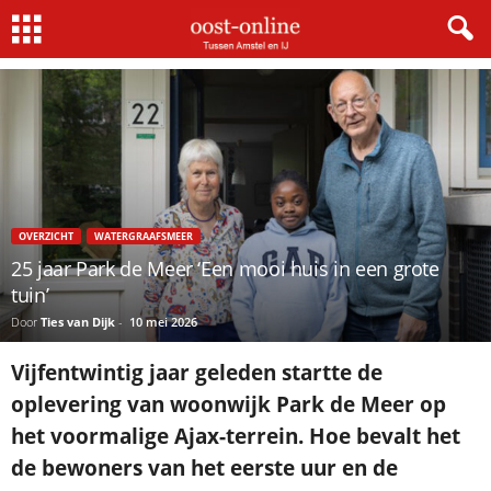
Home
Overzicht
25 jaar Park de Meer ‘Een mooi huis in een grote tuin’
×
Gratis NieuwsMail
VOORNAAM
OVERZICHT
WATERGRAAFSMEER
25 jaar Park de Meer ‘Een mooi huis in een grote
E-MAIL
tuin’
Door
Ties van Dijk
-
10 mei 2026
Postcode
Vijfentwintig jaar geleden startte de
oplevering van woonwijk Park de Meer op
het voormalige Ajax-terrein. Hoe bevalt het
Met de inschrijving accepteer ik de
de bewoners van het eerste uur en de
privacyverklaring.