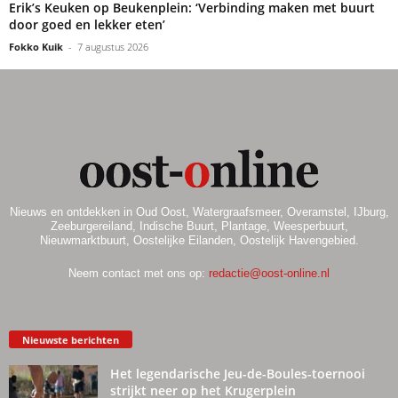
Erik’s Keuken op Beukenplein: ‘Verbinding maken met buurt
door goed en lekker eten’
Fokko Kuik
-
7 augustus 2026
Nieuws en ontdekken in Oud Oost, Watergraafsmeer, Overamstel, IJburg,
Zeeburgereiland, Indische Buurt, Plantage, Weesperbuurt,
Nieuwmarktbuurt, Oostelijke Eilanden, Oostelijk Havengebied.
Neem contact met ons op:
redactie@oost-online.nl
Nieuwste berichten
Het legendarische Jeu-de-Boules-toernooi
strijkt neer op het Krugerplein