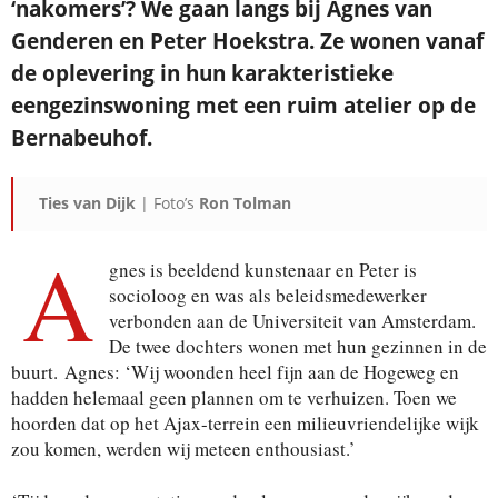
‘nakomers’? We gaan langs bij Agnes van
Genderen en Peter Hoekstra. Ze wonen vanaf
de oplevering in hun karakteristieke
Je ontvangt een bevestiging in je mailbox.
eengezinswoning met een ruim atelier op de
Bernabeuhof.
Ties van Dijk
| Foto’s
Ron Tolman
A
gnes is beeldend kunstenaar en Peter is
socioloog en was als beleidsmedewerker
verbonden aan de Universiteit van Amsterdam.
De twee dochters wonen met hun gezinnen in de
buurt. Agnes: ‘Wij woonden heel fijn aan de Hogeweg en
hadden helemaal geen plannen om te verhuizen. Toen we
hoorden dat op het Ajax-terrein een milieuvriendelijke wijk
zou komen, werden wij meteen enthousiast.’