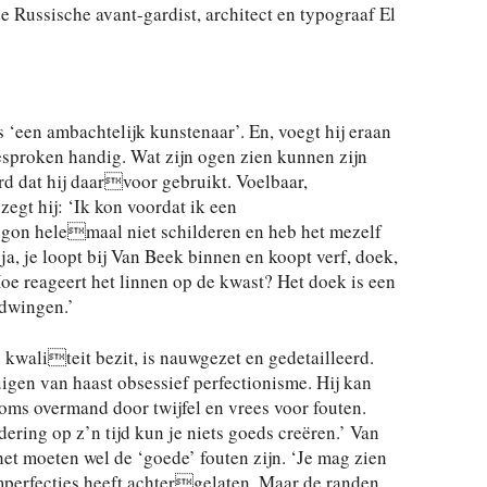
e Russische avant-gardist, architect en typograaf El
s ‘een ambachtelijk kunstenaar’. En, voegt hij eraan
tgesproken handig. Wat zijn ogen zien kunnen zijn
d dat hij daarvoor gebruikt. Voelbaar,
gt hij: ‘Ik kon voordat ik een
egon helemaal niet schilderen en heb het mezelf
ja, je loopt bij Van Beek binnen en koopt verf, doek,
oe reageert het linnen op de kwast? Het doek is een
edwingen.’
 kwaliteit bezit, is nauwgezet en gedetailleerd.
igen van haast obsessief perfectionisme. Hij kan
Soms overmand door twijfel en vrees voor fouten.
dering op z’n tijd kun je niets goeds creëren.’ Van
et moeten wel de ‘goede’ fouten zijn. ‘Je mag zien
imperfecties heeft achtergelaten. Maar de randen