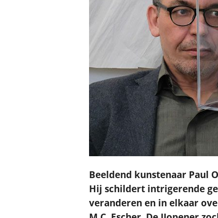
Beeldend kunstenaar Paul O
Hij schildert intrigerende 
veranderen en in elkaar ove
M.C. Escher. De IJopener zo