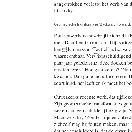
aangetrokken voelt tot het werk van d
Lissitzky.
Geometrische transformatie ‘Backward Forward.
Paul Ouwerkerk beschrijft zichzelf al
toe: ‘Daar ben ik trots op.’ Hij is ui
handen maken. ‘Tactiel’ is het woor
waarneembaar. Verontschuldigend ze
paar jaar geleden met deze doeken b
moeten leren.’ Hoe gaat zoiets? ‘Nou 
kwasten. Dan ga je het uitproberen. H
soort huid, het leeft en ik moet het b
Ouwerkerks recente werk, dat tijdloze
Zijn geometrische transformaties getu
weken aan een schilderij bezig zijn. 
Maar, zegt hij, ‘Zonder pijn en ontred
zichzelf mag hij fouten maken, maar h
dat het geschilderd is, dat de kwast 