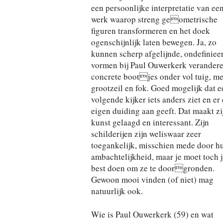
een persoonlijke interpretatie van ee
werk waarop streng geometrische
figuren transformeren en het doek
ogenschijnlijk laten bewegen. Ja, zo
kunnen scherp afgelijnde, ondefiniee
vormen bij Paul Ouwerkerk verandere
concrete bootjes onder vol tuig, me
grootzeil en fok. Goed mogelijk dat e
volgende kijker iets anders ziet en er
eigen duiding aan geeft. Dat maakt zi
kunst gelaagd en interessant. Zijn
schilderijen zijn weliswaar zeer
toegankelijk, misschien mede door h
ambachtelijkheid, maar je moet toch 
best doen om ze te doorgronden.
Gewoon mooi vinden (of niet) mag
natuurlijk ook.
Wie is Paul Ouwerkerk (59) en wat