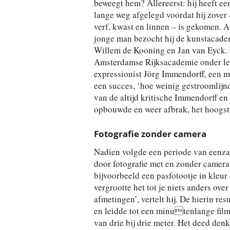
beweegt hem? Allereerst: hij heeft ee
lange weg afgelegd voordat hij zover
verf, kwast en linnen – is gekomen. A
jonge man bezocht hij de kunstacade
Willem de Kooning en Jan van Eyck. H
Amsterdamse Rijksacademie onder lei
expressionist Jörg Immendorff, een m
een succes, ‘hoe weinig gestroomlij
van de altijd kritische Immendorff en 
opbouwde en weer afbrak, het hoogste
Fotografie zonder camera
Nadien volgde een periode van eenza
door fotografie met en zonder camera
bijvoorbeeld een pasfotootje in kleur
vergrootte het tot je niets anders o
afmetingen’, vertelt hij. De hierin re
en leidde tot een minutenlange film-
van drie bij drie meter. Het deed de