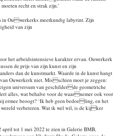
oeten recht en strak zijn.’
n in Ouwerkerks meetkundig labyrint. Zijn
tigheid van zijn
door het arbeidsintensieve karakter ervan. Ouwerkerk
tussen de prijs van zijn kunst en zijn
 anders dan de kunstmarkt. Waarde in de kunst hangt
tus van Ouwerkerk niet. Misschien moet je zeggen:
en eigen universum van geschilderde geometriche
dert alles, wat behalve voor de waarnemer ook voor
hij ermee beoogt? ‘Ik heb geen bedoeling, en het
e wereld verbeteren. Wat ik wel wil, is de kijker
 april tot 1 mei 2022 te zien in Galerie BMB,