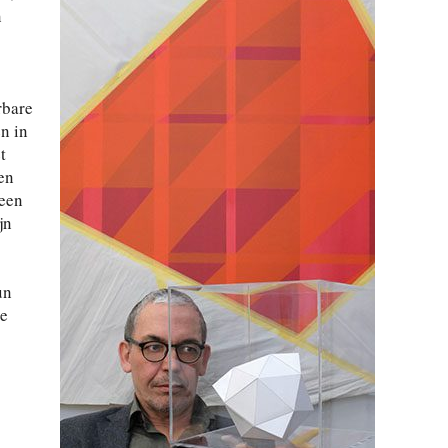
n
rbare
n in
t
en
 een
jn
un
je