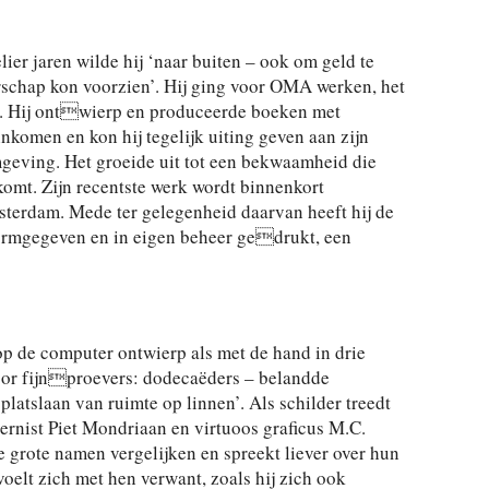
lier jaren wilde hij ‘naar buiten – ook om geld te
rschap kon voorzien’. Hij ging voor OMA werken, het
. Hij ontwierp en produceerde boeken met
nkomen en kon hij tegelijk uiting geven aan zijn
mgeving. Het groeide uit tot een bekwaamheid die
omt. Zijn recentste werk wordt binnenkort
terdam. Mede ter gelegenheid daarvan heeft hij de
vormgegeven en in eigen beheer gedrukt, een
op de computer ontwierp als met de hand in drie
oor fijnproevers: dodecaëders – belandde
platslaan van ruimte op linnen’. Als schilder treedt
ernist Piet Mondriaan en virtuoos graficus M.C.
ee grote namen vergelijken en spreekt liever over hun
voelt zich met hen verwant, zoals hij zich ook