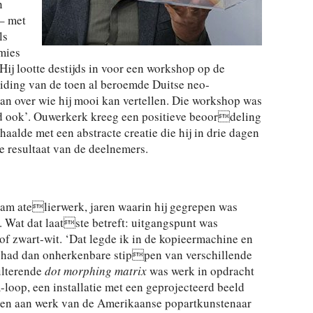
n
 – met
ls
mies
ij lootte destijds in voor een workshop op de
ding van de toen al beroemde Duitse neo-
an over wie hij mooi kan vertellen. Die workshop was
nd ook’. Ouwerkerk kreeg een positieve beoordeling
haalde met een abstracte creatie die hij in drie dagen
 resultaat van de deelnemers.
am atelierwerk, jaren waarin hij gegrepen was
. Wat dat laatste betreft: uitgangspunt was
 of zwart-wit. ‘Dat legde ik in de kopieermachine en
ver had dan onherkenbare stippen van verschillende
sulterende
dot morphing matrix
was werk in opdracht
loop, een installatie met een geprojecteerd beeld
nken aan werk van de Amerikaanse popartkunstenaar