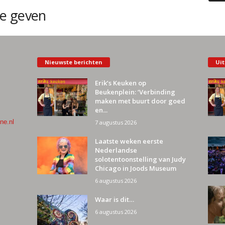
e geven
Nieuwste berichten
Uit
Erik’s Keuken op
Beukenplein: ‘Verbinding
maken met buurt door goed
en...
ne.nl
7 augustus 2026
Laatste weken eerste
Nederlandse
solotentoonstelling van Judy
Chicago in Joods Museum
6 augustus 2026
Waar is dit…
6 augustus 2026