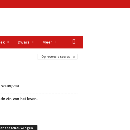
iek
Dwars
Meer
Op recensie scores
 SCHRIJVEN
de zin van het leven.
vensbeschouwingen