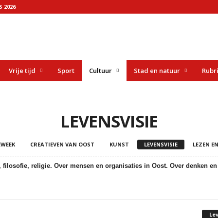
 2026
Vrije tijd
Sport
Cultuur
Stad en natuur
Rubr
LEVENSVISIE
EWEEK
CREATIEVEN VAN OOST
KUNST
LEVENSVISIE
LEZEN EN
ilosofie, religie. Over mensen en organisaties in Oost. Over denken en 
Le