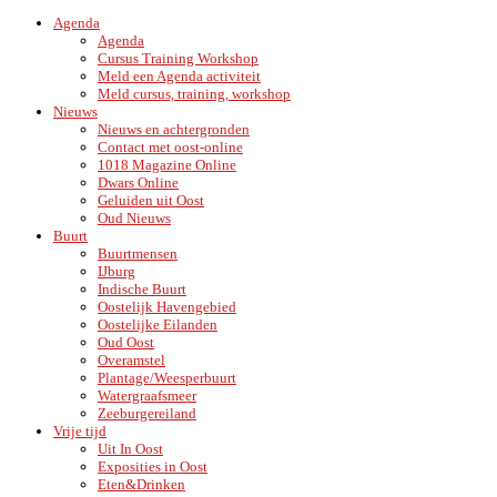
Agenda
Agenda
Cursus Training Workshop
Meld een Agenda activiteit
Meld cursus, training, workshop
Nieuws
Nieuws en achtergronden
Contact met oost-online
1018 Magazine Online
Dwars Online
Geluiden uit Oost
Oud Nieuws
Buurt
Buurtmensen
IJburg
Indische Buurt
Oostelijk Havengebied
Oostelijke Eilanden
Oud Oost
Overamstel
Plantage/Weesperbuurt
Watergraafsmeer
Zeeburgereiland
Vrije tijd
Uit In Oost
Exposities in Oost
Eten&Drinken