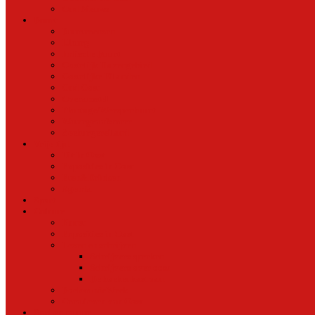
Oud Nieuws
Buurt
Buurtmensen
IJburg
Indische Buurt
Oostelijk Havengebied
Oostelijke Eilanden
Oud Oost
Overamstel
Plantage/Weesperbuurt
Watergraafsmeer
Zeeburgereiland
Vrije tijd
Uit In Oost
Exposities in Oost
Eten&Drinken
Agenda
Sport
Cultuur
Kunst
Exposities in Oost
Lezen en schrijven
Schrijvers spreken
Schrijvers over oost
De boekenkast van
BoekvandeWeek
Creatieven van Oost
Stad en natuur