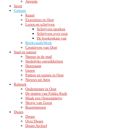
Agenda
Sport
Cultuur
Kunst
Exposities in Oost
Lezen en schrijven
Schrijvers spreken
Schrijvers over oost
De boekenkast van
BoekvandeWeek
Creatieven van Oost
Stad en natuur
Natuur in de stad
Stedelijke ontwikkeling
Duurzaam
Groen
Parken en tuinen in Oost
Nieuws uit Artis
Rubriek
Ondernemer in Oost
De straten van Fokko Kuik
Maak een Oostommetje
Shotje van Goost
Buurtmensen
Dwars
Dwars
Over Dwars
Dwars Archief