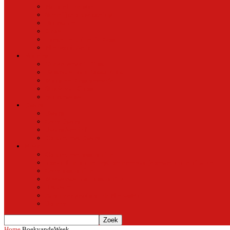
Natuur in de stad
Stedelijke ontwikkeling
Duurzaam
Groen
Parken en tuinen in Oost
Nieuws uit Artis
Rubriek
Ondernemer in Oost
De straten van Fokko Kuik
Maak een Oostommetje
Shotje van Goost
Buurtmensen
Dwars
Dwars
Over Dwars
Dwars Archief
Contact met Dwars
Meer
Contact met oost-online
oost-online op het beginscherm van je smartphone of tablet
Over oost-online
Meewerken aan oost-online
Het team
Abonneer gratis op de NieuwsMail
Doneer
Home
BoekvandeWeek