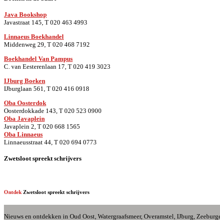
Java Bookshop
Javastraat 145, T 020 463 4993
Linnaeus Boekhandel
Middenweg 29, T 020 468 7192
Boekhandel Van Pampus
C. van Eesterenlaan 17, T 020 419 3023
IJburg Boeken
IJburglaan 561, T 020 416 0918
Oba Oosterdok
Oosterdokkade 143, T 020 523 0900
Oba
Javaplein
Javaplein 2, T 020 668 1565
Oba Linnaeus
Linnaeusstraat 44, T 020 694 0773
Zwetsloot spreekt schrijvers
Ontdek
Zwetsloot spreekt schrijvers
Nieuws en ontdekken in Oud Oost, Watergraafsmeer, Overamstel, IJburg, Zeeburge