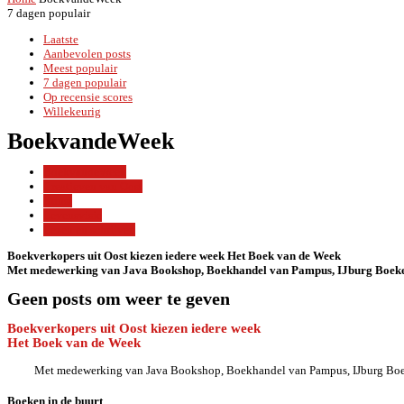
7 dagen populair
Laatste
Aanbevolen posts
Meest populair
7 dagen populair
Op recensie scores
Willekeurig
BoekvandeWeek
BoekvandeWeek
Creatieven van Oost
Kunst
Levensvisie
Lezen en schrijven
Boekverkopers uit Oost kiezen iedere week Het Boek van de Week
Met medewerking van Java Bookshop, Boekhandel van Pampus, IJburg Boeke
Geen posts om weer te geven
Boekverkopers uit Oost kiezen iedere week
Het Boek van de Week
Met medewerking van Java Bookshop, Boekhandel van Pampus, IJburg Bo
Boeken in de buurt