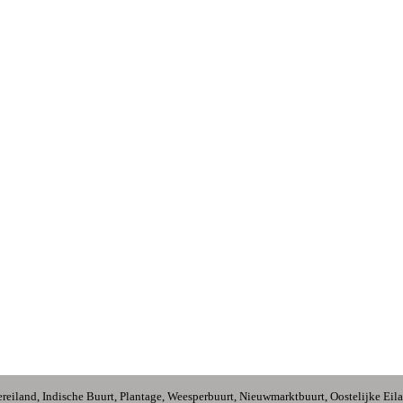
reiland, Indische Buurt, Plantage, Weesperbuurt, Nieuwmarktbuurt, Oostelijke Eil