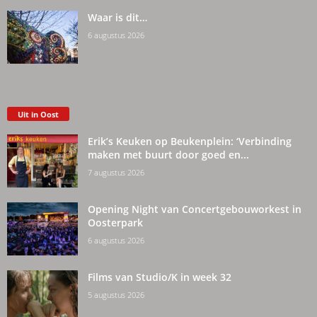
Waar is dit…
6 augustus 2026
Uit in Oost
Erik’s Keuken op Beukenplein: ‘Verbinding
maken met buurt door goed en...
7 augustus 2026
Opening Night van Concertgebouworkest in
Oosterpark
6 augustus 2026
Films van Studio/K in week 32
5 augustus 2026