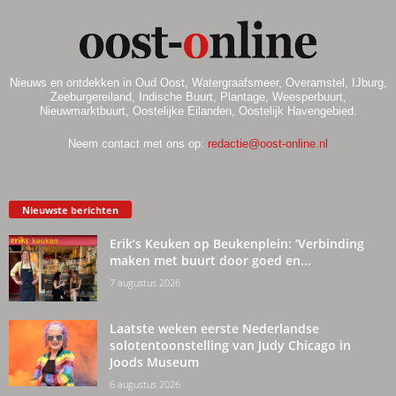
Nieuws en ontdekken in Oud Oost, Watergraafsmeer, Overamstel, IJburg,
Zeeburgereiland, Indische Buurt, Plantage, Weesperbuurt,
Nieuwmarktbuurt, Oostelijke Eilanden, Oostelijk Havengebied.
Neem contact met ons op:
redactie@oost-online.nl
Nieuwste berichten
Erik’s Keuken op Beukenplein: ‘Verbinding
maken met buurt door goed en...
7 augustus 2026
Laatste weken eerste Nederlandse
solotentoonstelling van Judy Chicago in
Joods Museum
6 augustus 2026