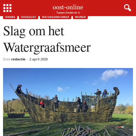
Home
Dwars
Slag om het Watergraafsmeer
DWARS
OVERZICHT
WATERGRAAFSMEER
WONEN
Slag om het
Watergraafsmeer
Door
redactie
-
2 april 2020