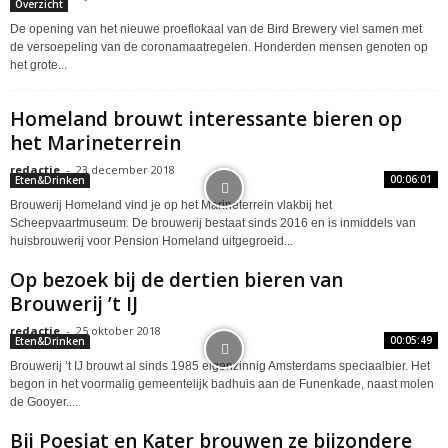
Overzicht
De opening van het nieuwe proeflokaal van de Bird Brewery viel samen met
de versoepeling van de coronamaatregelen. Honderden mensen genoten op
het grote...
Homeland brouwt interessante bieren op
het Marineterrein
redactie
-
23 december 2018
00:06:01
Eten&Drinken
Brouwerij Homeland vind je op het Marineterrein vlakbij het
Scheepvaartmuseum. De brouwerij bestaat sinds 2016 en is inmiddels van
huisbrouwerij voor Pension Homeland uitgegroeid...
Op bezoek bij de dertien bieren van
Brouwerij ’t IJ
redactie
-
25 oktober 2018
00:05:49
Eten&Drinken
Brouwerij ’t IJ brouwt al sinds 1985 eigenzinnig Amsterdams speciaalbier. Het
begon in het voormalig gemeentelijk badhuis aan de Funenkade, naast molen
de Gooyer....
Bij Poesiat en Kater brouwen ze bijzondere