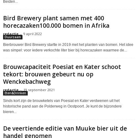
Beiden...
Bird Brewery plant samen met 400
horecazaken100.000 bomen in Afrika
redactie
-
9 april 2022
Duurzaam
Bierbrouwer Bird Brewery startte in 2019 met het planten van bomen. Het idee
was simpel: voor iedere verkochte liter bier bij horecazaken waarmee de...
Brouwcapaciteit Poesiat en Kater schoot
tekort: brouwen gebeurt nu op
Wenckebachweg
redactie
-
19 september 2021
Eten&Drinken
Sinds kort zijn de brouwketels van Poesiat en Kater verdwenen uit het
historische pand aan de Polderweg in Oostpoort. Je kunt de bijzondere
bieren...
De veertiende editie van Muuke bier uit de
handel genomen