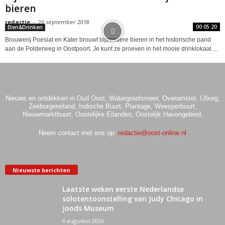
bieren
redactie
-
26 september 2018
00:05:20
Eten&Drinken
Brouwerij Poesiat en Kater brouwt bijzondere bieren in het historische pand
aan de Polderweg in Oostpoort. Je kunt ze proeven in het mooie drinklokaal....
Nieuws en ontdekken in Oud Oost, Watergraafsmeer, Overamstel, IJburg,
Zeeburgereiland, Indische Buurt, Plantage, Weesperbuurt,
Nieuwmarktbuurt, Oostelijke Eilanden, Oostelijk Havengebied.
Neem contact met ons op:
redactie@oost-online.nl
Nieuwste berichten
Laatste weken eerste Nederlandse
solotentoonstelling van Judy Chicago in
Joods Museum
6 augustus 2026