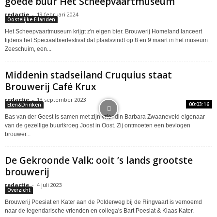
goede buur Het Scheepvaartmuseum
redactie
-
19 februari 2024
Oostelijke Eilanden
Het Scheepvaartmuseum krijgt z'n eigen bier. Brouwerij Homeland lanceert
tijdens het Speciaalbierfestival dat plaatsvindt op 8 en 9 maart in het museum
Zeeschuim, een...
Middenin stadseiland Cruquius staat
Brouwerij Café Krux
redactie
-
13 september 2023
00:03:16
Eten&Drinken
Bas van der Geest is samen met zijn vriendin Barbara Zwaaneveld eigenaar
van de gezellige buurtkroeg Joost in Oost. Zij ontmoeten een bevlogen
brouwer...
De Gekroonde Valk: ooit ’s lands grootste
brouwerij
redactie
-
4 juli 2023
Overzicht
Brouwerij Poesiat en Kater aan de Polderweg bij de Ringvaart is vernoemd
naar de legendarische vrienden en collega's Bart Poesiat & Klaas Kater.