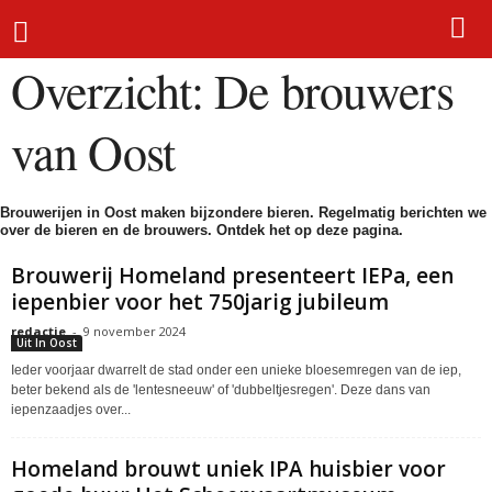
Home
Overzicht
De brouwers van Oost
Overzicht: De brouwers
van Oost
Brouwerijen in Oost maken bijzondere bieren. Regelmatig berichten we
over de bieren en de brouwers. Ontdek het op deze pagina.
Brouwerij Homeland presenteert IEPa, een
iepenbier voor het 750jarig jubileum
redactie
-
9 november 2024
Uit In Oost
Ieder voorjaar dwarrelt de stad onder een unieke bloesemregen van de iep,
beter bekend als de 'lentesneeuw' of 'dubbeltjesregen'. Deze dans van
iepenzaadjes over...
Homeland brouwt uniek IPA huisbier voor