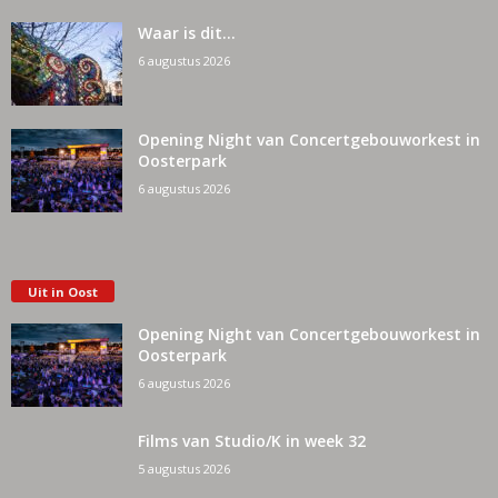
Waar is dit…
6 augustus 2026
Opening Night van Concertgebouworkest in
Oosterpark
6 augustus 2026
Uit in Oost
Opening Night van Concertgebouworkest in
Oosterpark
6 augustus 2026
Films van Studio/K in week 32
5 augustus 2026