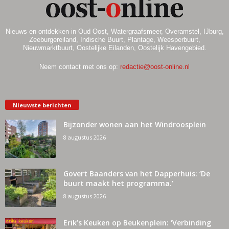
Nieuws en ontdekken in Oud Oost, Watergraafsmeer, Overamstel, IJburg,
Zeeburgereiland, Indische Buurt, Plantage, Weesperbuurt,
Nieuwmarktbuurt, Oostelijke Eilanden, Oostelijk Havengebied.
Neem contact met ons op:
redactie@oost-online.nl
Nieuwste berichten
Bijzonder wonen aan het Windroosplein
8 augustus 2026
Govert Baanders van het Dapperhuis: ‘De
buurt maakt het programma.’
8 augustus 2026
Erik’s Keuken op Beukenplein: ‘Verbinding