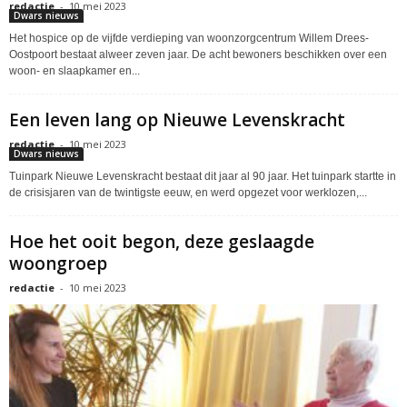
redactie
-
10 mei 2023
Dwars nieuws
Het hospice op de vijfde verdieping van woonzorgcentrum Willem Drees-
Oostpoort bestaat alweer zeven jaar. De acht bewoners beschikken over een
woon- en slaapkamer en...
Een leven lang op Nieuwe Levenskracht
redactie
-
10 mei 2023
Dwars nieuws
Tuinpark Nieuwe Levenskracht bestaat dit jaar al 90 jaar. Het tuinpark startte in
de crisisjaren van de twintigste eeuw, en werd opgezet voor werklozen,...
Hoe het ooit begon, deze geslaagde
woongroep
redactie
-
10 mei 2023