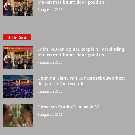
maken met buurt door goed en...
7 augustus 2026
Uit in Oost
Erik’s Keuken op Beukenplein: ‘Verbinding
maken met buurt door goed en...
7 augustus 2026
Opening Night van Concertgebouworkest
dit jaar in Oosterpark
6 augustus 2026
Films van Studio/K in week 32
5 augustus 2026