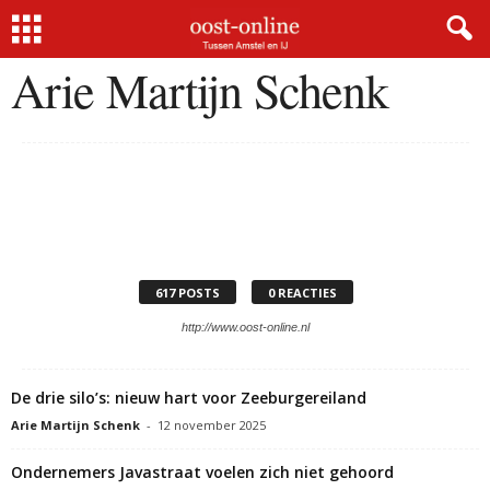
Home
Auteurs
Posts van Arie Martijn Schenk
Arie Martijn Schenk
617 POSTS
0 REACTIES
http://www.oost-online.nl
De drie silo’s: nieuw hart voor Zeeburgereiland
Arie Martijn Schenk
-
12 november 2025
Ondernemers Javastraat voelen zich niet gehoord