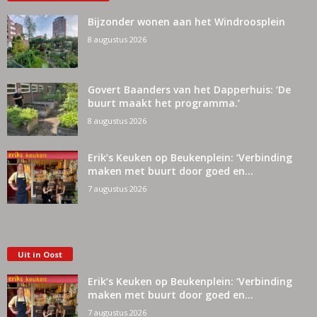
Bijzonder wonen aan het Windroosplein
8 augustus 2026
Govert Baanders van het Dapperhuis: ‘De
buurt maakt het programma.’
8 augustus 2026
Erik’s Keuken op Beukenplein: ‘Verbinding
maken met buurt door goed en...
7 augustus 2026
Uit in Oost
Erik’s Keuken op Beukenplein: ‘Verbinding
maken met buurt door goed en...
7 augustus 2026