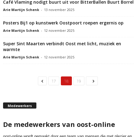
Café Vlaming nodigt buurt uit voor BitterBallen Buurt Borrel
Arie Martijn Schenk
-
13 november 2025
Posters Bij1 op kunstwerk Oostpoort roepen ergernis op
Arie Martijn Schenk
-
12 november 2025
Super Sint Maarten verbindt Oost met licht, muziek en
warmte
Arie Martijn Schenk
-
12 november 2025
17
18
19
Medewerkers
De medewerkers van oost-online
oost-online wordt gemaakt door een team van mensen die met plezier en