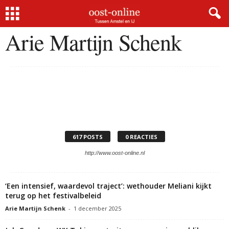
Home
Auteurs
Posts van Arie Martijn Schenk
Arie Martijn Schenk
617 POSTS
0 REACTIES
http://www.oost-online.nl
‘Een intensief, waardevol traject’: wethouder Meliani kijkt
terug op het festivalbeleid
Arie Martijn Schenk
-
1 december 2025