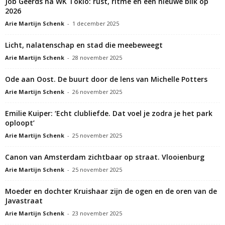
Job Geerds na WK Tokio: rust, ritme en een nieuwe blik op
2026
Arie Martijn Schenk
-
1 december 2025
Licht, nalatenschap en stad die meebeweegt
Arie Martijn Schenk
-
28 november 2025
Ode aan Oost. De buurt door de lens van Michelle Potters
Arie Martijn Schenk
-
26 november 2025
Emilie Kuiper: ‘Echt clubliefde. Dat voel je zodra je het park
oploopt’
Arie Martijn Schenk
-
25 november 2025
Canon van Amsterdam zichtbaar op straat. Vlooienburg
Arie Martijn Schenk
-
25 november 2025
Moeder en dochter Kruishaar zijn de ogen en de oren van de
Javastraat
Arie Martijn Schenk
-
23 november 2025