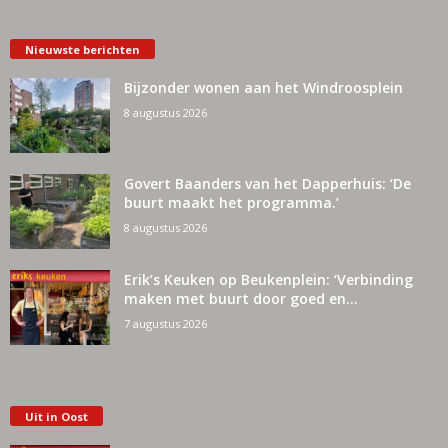
Nieuwste berichten
Bijzonder wonen aan het Windroosplein
8 augustus 2026
Govert Baanders van het Dapperhuis: ‘De
buurt maakt het programma.’
8 augustus 2026
Erik’s Keuken op Beukenplein: ‘Verbinding
maken met buurt door goed en...
7 augustus 2026
Uit in Oost