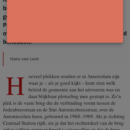
buurtbewoner, houdt al heel lang de
geschiedenis van het pand en de familie De
Pinto bij. Hier zijn tweede en laatste verhaal
over een rumoerige tijd waarin het huis werd
behouden.
Hans van Lent
H
oeveel plekken zouden er in Amsterdam zijn
waar je – als je goed kijkt – kunt zien welk
beleid de gemeente aan het uitvoeren was en
daar blijkbaar plotseling mee gestopt is. Zo’n
plek is de vaste brug die de verbinding vormt tussen de
Jodenbreestraat en de Sint Antoniesbreestraat, over de
Antoniessluis heen, gebouwd in 1968–1969. Als je richting
Centraal Station rijdt, zie je dat het rechterdeel van de brug
zeker vijftien meter te breed is uitgevallen en dat de brug