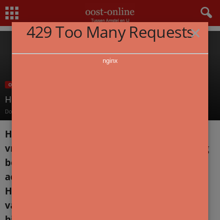
Home
Overzicht
Huis De Pinto en de strijd om de Nieuwmarkbuurt
429 Too Many Requests
×
nginx
OVERZICHT
Huis De Pinto en de strijd om de Nieuwmarkbuurt
Door
redactie
-
23 september 2025
Huis De Pinto viert in het weekend van
vrijdag tot en met 28 september het 50-jarig
bestaan.
Sinds er culturele en literaire
activiteiten worden georganiseerd heet het
Huis De Pinto, al spreekt de volksmond nog
van Pintohuis, begrijpelijk. Hans van Lent,
historicus, Pinto-vrijwilliger en