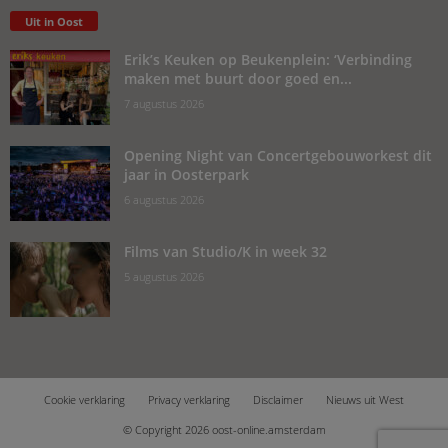
Uit in Oost
Erik’s Keuken op Beukenplein: ‘Verbinding
maken met buurt door goed en...
7 augustus 2026
Opening Night van Concertgebouworkest dit
jaar in Oosterpark
6 augustus 2026
Films van Studio/K in week 32
5 augustus 2026
Cookie verklaring
Privacy verklaring
Disclaimer
Nieuws uit West
© Copyright 2026 oost-online.amsterdam