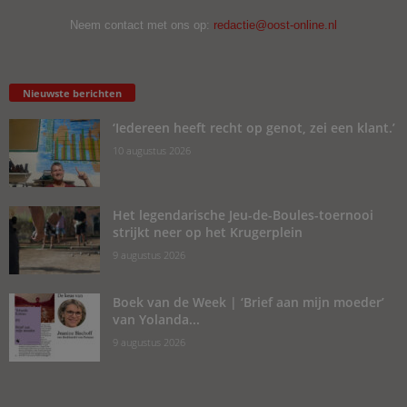
Neem contact met ons op:
redactie@oost-online.nl
Nieuwste berichten
‘Iedereen heeft recht op genot, zei een klant.’
10 augustus 2026
Het legendarische Jeu-de-Boules-toernooi
strijkt neer op het Krugerplein
9 augustus 2026
Boek van de Week | ‘Brief aan mijn moeder’
van Yolanda...
9 augustus 2026