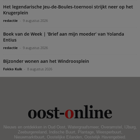
Het legendarische Jeu-de-Boules-toernooi strijkt neer op het
Krugerplein
redactie
-
9 augustus 2026
Boek van de Week | ‘Brief aan mijn moeder’ van Yolanda
Entius
redactie
-
9 augustus 2026
Bijzonder wonen aan het Windroosplein
Fokko Kuik
-
8 augustus 2026
Nieuws en ontdekken in Oud Oost, Watergraafsmeer, Overamstel, IJburg,
Zeeburgereiland, Indische Buurt, Plantage, Weesperbuurt,
Nieuwmarktbuurt, Oostelijke Eilanden, Oostelijk Havengebied.