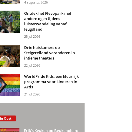
4 augustus 2026
Ontdek het Flevopark met
andere ogen tijdens
luisterwandeling vanaf
Jeugdland
25 juli 2026
Drie huiskamers op
Steigereiland veranderen in
intieme theaters
22 juli 2026
WorldPride Kids: een kleurrijk
programma voor kinderen in
Artis
21 juli 2026
 in Oost
Erik’s Keuken op Beukenplein: