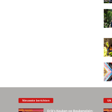
Nieuwste berichten
Uit
Erik’s Keuken op Beukenplein: