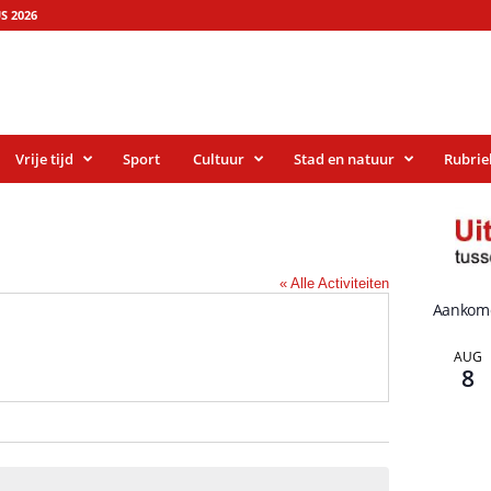
S 2026
Vrije tijd
Sport
Cultuur
Stad en natuur
Rubrie
« Alle Activiteiten
Aankom
AUG
8