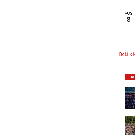
AUG
8
Bekijk 
Uit