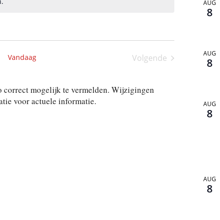
.
AUG
8
AUG
Vandaag
Volgende
8
Activiteiten
 correct mogelijk te vermelden. Wijzigingen
ie voor actuele informatie.
AUG
8
AUG
8