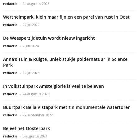
redactie
-
14 augustus 2023
Wertheimpark, klein maar fijn en een parel van rust in Oost
redactie
-
27 juli 2022
De Weesperzijdetuin wordt nieuw ingericht
redactie
-
7 juni 2024
Anna’s Tuin & Ruigte, uniek stukje poldernatuur in Science
Park
redactie
-
12 juli 2023
In volkstuinpark Amstelglorie is veel te beleven
redactie
-
24 augustus 2023
Buurtpark Bella Vistapark met z’n monumentale watertoren
redactie
-
27 september 2022
Beleef het Oosterpark
redactie
-
5 augustus 2021