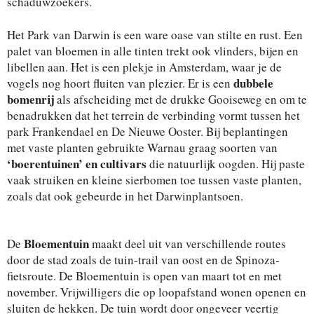
schaduwzoekers.
Het Park van Darwin is een ware oase van stilte en rust. Een
palet van bloemen in alle tinten trekt ook vlinders, bijen en
libellen aan. Het is een plekje in Amsterdam, waar je de
dubbele
vogels nog hoort fluiten van plezier. Er is een
bomenrij
als afscheiding met de drukke Gooiseweg en om te
benadrukken dat het terrein de verbinding vormt tussen het
park Frankendael en De Nieuwe Ooster. Bij beplantingen
met vaste planten gebruikte Warnau graag soorten van
‘boerentuinen’ en cultivars
die natuurlijk oogden. Hij paste
vaak struiken en kleine sierbomen toe tussen vaste planten,
zoals dat ook gebeurde in het Darwinplantsoen.
Bloementuin
De
maakt deel uit van verschillende routes
door de stad zoals de tuin-trail van oost en de Spinoza-
fietsroute. De Bloementuin is open van maart tot en met
november. Vrijwilligers die op loopafstand wonen openen en
sluiten de hekken. De tuin wordt door ongeveer veertig