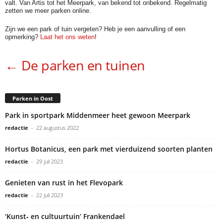
valt. Van Artis tot het Meerpark, van bekend tot onbekend. Regelmatig
zetten we meer parken online.
Zijn we een park of tuin vergeten? Heb je een aanvulling of een
opmerking?
Laat het ons weten
!
← De parken en tuinen
Parken in Oost
Park in sportpark Middenmeer heet gewoon Meerpark
redactie
-
22 augustus 2022
Hortus Botanicus, een park met vierduizend soorten planten
redactie
-
29 juli 2023
Genieten van rust in het Flevopark
redactie
-
22 juli 2023
‘Kunst‐ en cultuurtuin’ Frankendael