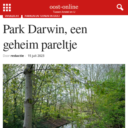
Home
Overzicht
Park Darwin, een geheim pareltje
×
OVERZICHT
PARKEN EN TUINEN IN OOST
Park Darwin, een
Gratis NieuwsMail
geheim pareltje
VOORNAAM
Door
redactie
-
15 juli 2023
E-MAIL
Postcode
Met de inschrijving accepteer ik de
privacyverklaring.