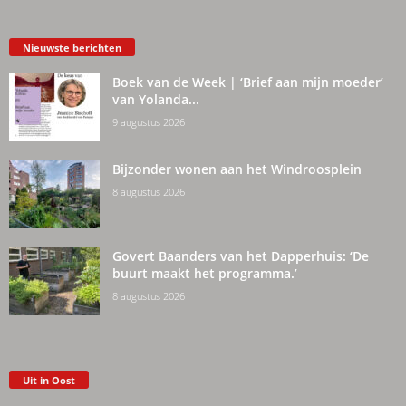
Nieuwste berichten
Boek van de Week | ‘Brief aan mijn moeder’
van Yolanda...
9 augustus 2026
Bijzonder wonen aan het Windroosplein
8 augustus 2026
Govert Baanders van het Dapperhuis: ‘De
buurt maakt het programma.’
8 augustus 2026
Uit in Oost