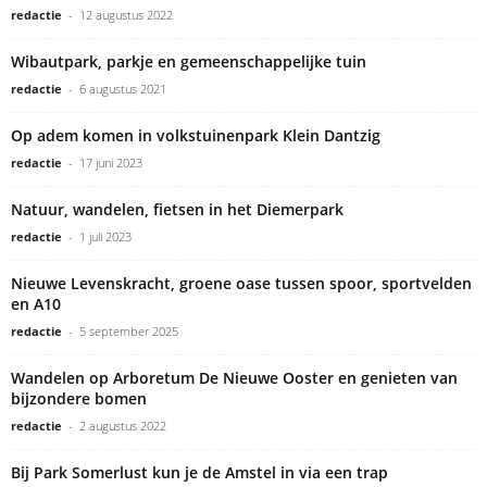
redactie
-
12 augustus 2022
Wibautpark, parkje en gemeenschappelijke tuin
redactie
-
6 augustus 2021
Op adem komen in volkstuinenpark Klein Dantzig
redactie
-
17 juni 2023
Natuur, wandelen, fietsen in het Diemerpark
redactie
-
1 juli 2023
Nieuwe Levenskracht, groene oase tussen spoor, sportvelden
en A10
redactie
-
5 september 2025
Wandelen op Arboretum De Nieuwe Ooster en genieten van
bijzondere bomen
redactie
-
2 augustus 2022
Bij Park Somerlust kun je de Amstel in via een trap