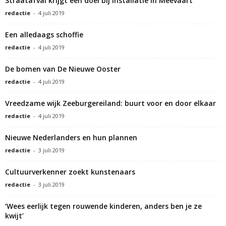
Straatafval krijgt een doel bij installatie in Meevaart
redactie
-
4 juli 2019
Een alledaags schoffie
redactie
-
4 juli 2019
De bomen van De Nieuwe Ooster
redactie
-
4 juli 2019
Vreedzame wijk Zeeburgereiland: buurt voor en door elkaar
redactie
-
4 juli 2019
Nieuwe Nederlanders en hun plannen
redactie
-
3 juli 2019
Cultuurverkenner zoekt kunstenaars
redactie
-
3 juli 2019
‘Wees eerlijk tegen rouwende kinderen, anders ben je ze
kwijt’