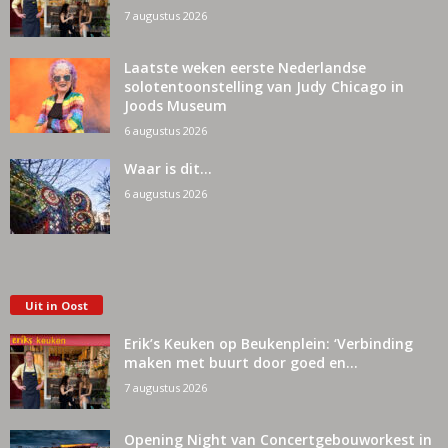
7 augustus 2026
Laatste weken eerste Nederlandse
solotentoonstelling van Judy Chicago in
Joods Museum
6 augustus 2026
Waar is dit…
6 augustus 2026
Uit in Oost
Erik’s Keuken op Beukenplein: ‘Verbinding
maken met buurt door goed en...
7 augustus 2026
Opening Night van Concertgebouworkest in