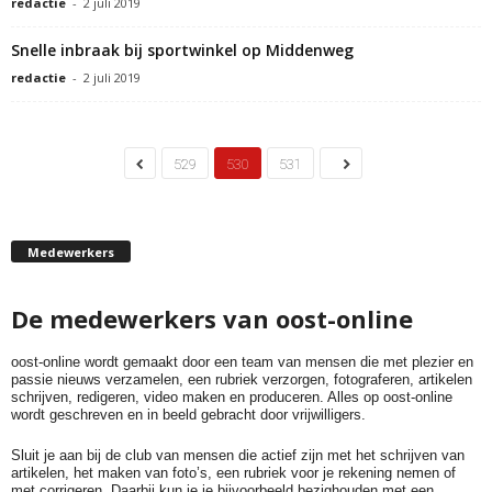
redactie
-
2 juli 2019
Snelle inbraak bij sportwinkel op Middenweg
redactie
-
2 juli 2019
529
530
531
Medewerkers
De medewerkers van oost-online
oost-online wordt gemaakt door een team van mensen die met plezier en
passie nieuws verzamelen, een rubriek verzorgen, fotograferen, artikelen
schrijven, redigeren, video maken en produceren. Alles op oost-online
wordt geschreven en in beeld gebracht door vrijwilligers.
Sluit je aan bij de club van mensen die actief zijn met het schrijven van
artikelen, het maken van foto’s, een rubriek voor je rekening nemen of
met corrigeren. Daarbij kun je je bijvoorbeeld bezighouden met een