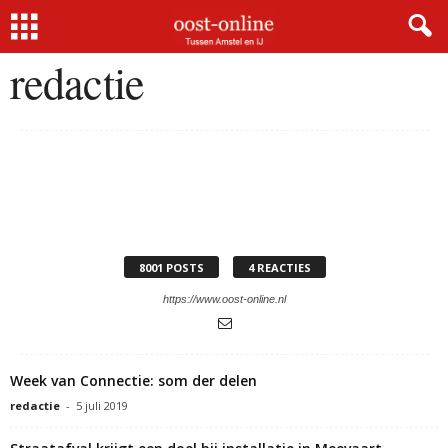
Home
Auteurs
Posts van redactie
redactie
8001 POSTS
4 REACTIES
https://www.oost-online.nl
Week van Connectie: som der delen
redactie
-
5 juli 2019