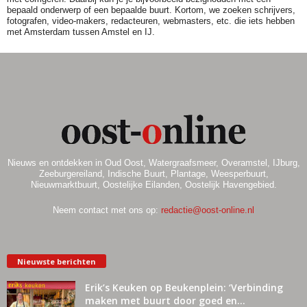
bepaald onderwerp of een bepaalde buurt. Kortom, we zoeken schrijvers,
fotografen, video-makers, redacteuren, webmasters, etc. die iets hebben
met Amsterdam tussen Amstel en IJ.
Nieuws en ontdekken in Oud Oost, Watergraafsmeer, Overamstel, IJburg,
Zeeburgereiland, Indische Buurt, Plantage, Weesperbuurt,
Nieuwmarktbuurt, Oostelijke Eilanden, Oostelijk Havengebied.
Neem contact met ons op:
redactie@oost-online.nl
Nieuwste berichten
Erik’s Keuken op Beukenplein: ‘Verbinding
maken met buurt door goed en...