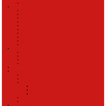
Oud Nieuws
Buurt
Buurtmensen
IJburg
Indische Buurt
Oostelijk Havengebied
Oostelijke Eilanden
Oud Oost
Overamstel
Plantage/Weesperbuurt
Watergraafsmeer
Zeeburgereiland
Vrije tijd
Uit In Oost
Exposities in Oost
Eten&Drinken
Agenda
Sport
Cultuur
Kunst
Exposities in Oost
Lezen en schrijven
Schrijvers spreken
Schrijvers over oost
De boekenkast van
BoekvandeWeek
Creatieven van Oost
Stad en natuur