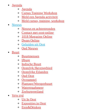
Agenda
Agenda
Cursus Training Workshop
Meld een Agenda activiteit
Meld cursus, training, workshop
Nieuws
Nieuws en achtergronden
Contact met oost-online
1018 Magazine Online
Dwars Online
Geluiden uit Oost
Oud Nieuws
Buurt
Buurtmensen
IJburg
Indische Buurt
Oostelijk Havengebied
Oostelijke Eilanden
Oud Oost
Overamstel
Plantage/Weesperbuurt
Watergraafsmeer
Zeeburgereiland
Vrije tijd
Uit In Oost
Exposities in Oost
Eten&Drinken