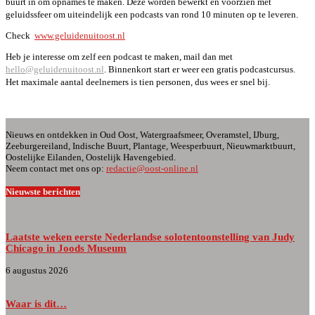
buurt in om opnames te maken. Deze worden bewerkt en voorzien met
geluidssfeer om uiteindelijk een podcasts van rond 10 minuten op te leveren.
Check
www.geluidenuitoost.nl
Heb je interesse om zelf een podcast te maken, mail dan met
hello@geluidenuitoost.nl
. Binnenkort start er weer een gratis podcastcursus.
Het maximale aantal deelnemers is tien personen, dus wees er snel bij.
Nieuws en ontdekken in Oud Oost, Watergraafsmeer, Overamstel, IJburg,
Zeeburgereiland, Indische Buurt, Plantage, Weesperbuurt, Nieuwmarktbuurt,
Oostelijke Eilanden, Oostelijk Havengebied.
Neem contact met ons op:
redactie@oost-online.nl
Nieuwste berichten
Laatste weken eerste Nederlandse solotentoonstelling van Judy
Chicago in Joods Museum
6 augustus 2026
Waar is dit…