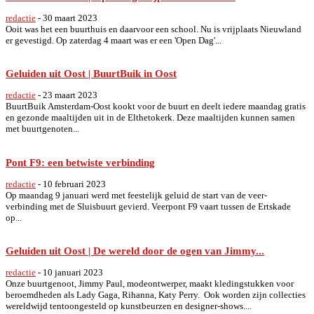
redactie
-
30 maart 2023
Ooit was het een buurthuis en daarvoor een school. Nu is vrijplaats Nieuwland
er gevestigd. Op zaterdag 4 maart was er een 'Open Dag'...
Geluiden uit Oost | BuurtBuik in Oost
redactie
-
23 maart 2023
BuurtBuik Amsterdam-Oost kookt voor de buurt en deelt iedere maandag gratis
en gezonde maaltijden uit in de Elthetokerk. Deze maaltijden kunnen samen
met buurtgenoten...
Pont F9: een betwiste verbinding
redactie
-
10 februari 2023
Op maandag 9 januari werd met feestelijk geluid de start van de veer-
verbinding met de Sluisbuurt gevierd. Veerpont F9 vaart tussen de Ertskade
op...
Geluiden uit Oost | De wereld door de ogen van Jimmy...
redactie
-
10 januari 2023
Onze buurtgenoot, Jimmy Paul, modeontwerper, maakt kledingstukken voor
beroemdheden als Lady Gaga, Rihanna, Katy Perry. Ook worden zijn collecties
wereldwijd tentoongesteld op kunstbeurzen en designer-shows....