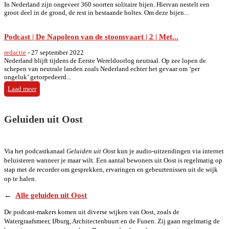
In Nederland zijn ongeveer 360 soorten solitaire bijen. Hiervan nestelt een
groot deel in de grond, de rest in bestaande holtes. Om deze bijen...
Podcast | De Napoleon van de stoomvaart | 2 | Met...
redactie
-
27 september 2022
Nederland blijft tijdens de Eerste Wereldoorlog neutraal. Op zee lopen de
schepen van neutrale landen zoals Nederland echter het gevaar om ‘per
ongeluk’ getorpedeerd...
Laad meer
Geluiden uit Oost
.
Via het podcastkanaal
Geluiden uit Oost
kun je audio-uitzendingen via internet
beluisteren wanneer je maar wilt. Een aantal bewoners uit Oost is regelmatig op
stap met de recorder om gesprekken, ervaringen en gebeurtenissen uit de wijk
op te halen.
←
Alle geluiden uit Oost
De podcast-makers komen uit diverse wijken van Oost, zoals de
Watergraafsmeer, IJburg, Architectenbuurt en de Funen. Zij gaan regelmatig de