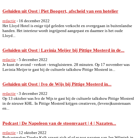
Geluiden uit Oost | Piet Boogert, afscheid van een hotelier
redactie
-
16 december 2022
Het Lloyd Hotel is enige tijd geleden verkocht en overgegaan in buitenlandse
handen. Het interieur wordt ingrijpend aangepast en daarmee is het oude
Lloyd...
Geluiden uit Oost | Lavinia Meijer bij Pittige Mosterd in de...
redactie
-
5 december 2022
Je kunt de avond - verkort - terugluisteren. 28 minuten. Op 17 november was
Lavinia Meijer te gast bij de culturele talkshow Pittige Mosterd in...
Geluiden uit Oost | Ivo de Wijs bij Pittige Mosterd in...
redactie
-
3 december 2022
Op 13 oktober was Ivo de Wijs te gast bij de culturele talkshow Pittige Mosterd
in de nieuwe KHL. In Pittige Mosterd krijgen creatieven, (levens)kunstenaars
en...
Podcast | De Napoleon van de stoomvaart | 4 | Nazaten...
redactie
-
12 oktober 2022
Podcastmaker Tineke Kalk vraagt zich af of er nog nazaten van Jan Wilmink in