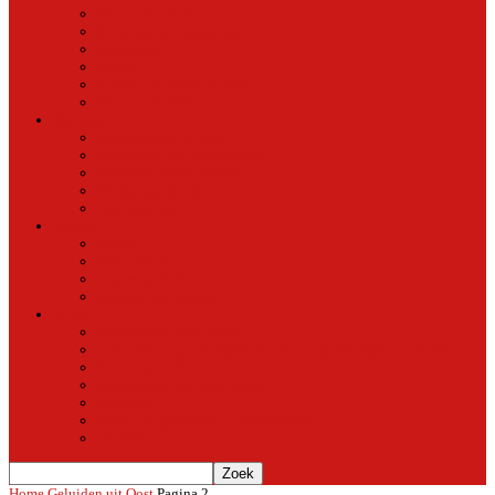
Natuur in de stad
Stedelijke ontwikkeling
Duurzaam
Groen
Parken en tuinen in Oost
Nieuws uit Artis
Rubriek
Ondernemer in Oost
De straten van Fokko Kuik
Maak een Oostommetje
Shotje van Goost
Buurtmensen
Dwars
Dwars
Over Dwars
Dwars Archief
Contact met Dwars
Meer
Contact met oost-online
oost-online op het beginscherm van je smartphone of tablet
Over oost-online
Meewerken aan oost-online
Het team
Abonneer gratis op de NieuwsMail
Doneer
Home
Geluiden uit Oost
Pagina 2