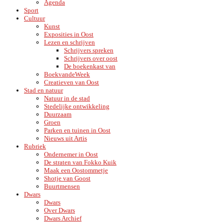
Agenda
Sport
Cultuur
Kunst
Exposities in Oost
Lezen en schrijven
Schrijvers spreken
Schrijvers over oost
De boekenkast van
BoekvandeWeek
Creatieven van Oost
Stad en natuur
Natuur in de stad
Stedelijke ontwikkeling
Duurzaam
Groen
Parken en tuinen in Oost
Nieuws uit Artis
Rubriek
Ondernemer in Oost
De straten van Fokko Kuik
Maak een Oostommetje
Shotje van Goost
Buurtmensen
Dwars
Dwars
Over Dwars
Dwars Archief