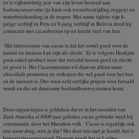
zo’n vijfentwintig jaar van zijn leven besteed aan
bodemconservatie (je kunt ook erosiebestrijding zeggen) en
waterhuishouding in de tropen. Met name tijdens zijn 8-
jarige verblijf in Peru en 9-jarig verblijf in Bolivia deed hij
contacten met cacaoboeren op en leerde veel van hen.
‘Het interessante van cacao is dat het zowel goed voor de
natuur en mensen kan zijn als slecht.’ Er is volgens Henkjan
geen enkel product waar dat verschil tussen goed en slecht
zo groot is. Het Cacaomuseum wil daarom alleen maar
chocolade promoten en verkopen die wel goed voor het bos
en de mensen is. Dus waar echt eerlijke prijzen voor betaald
wordt en die uit duurzame boslandbouwsystemen komt.
Door opgravingen is gebleken dat er in het noorden van
Zuid-Amerika al 6000 jaar geleden cacao gebruikt werd bij
ceremoniën, door het Marañon volk. ‘Cacao is eigenlijk ook
een soort drug, wist je dat? Het doet iets met je hoofd, het is
bewustzijnsverruimend. Daarom wordt het in Latijns-