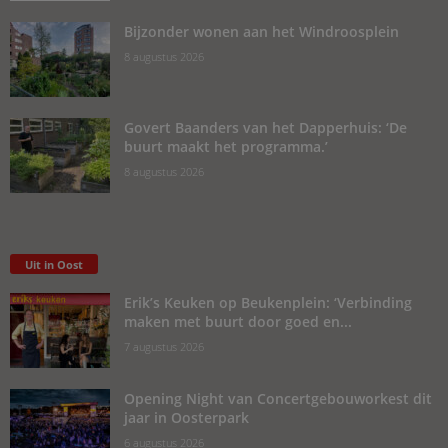
Bijzonder wonen aan het Windroosplein
8 augustus 2026
Govert Baanders van het Dapperhuis: ‘De
buurt maakt het programma.’
8 augustus 2026
Uit in Oost
Erik’s Keuken op Beukenplein: ‘Verbinding
maken met buurt door goed en...
7 augustus 2026
Opening Night van Concertgebouworkest dit
jaar in Oosterpark
6 augustus 2026