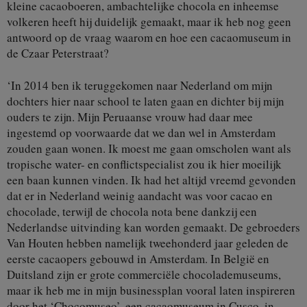
kleine cacaoboeren, ambachtelijke chocola en inheemse
volkeren heeft hij duidelijk gemaakt, maar ik heb nog geen
antwoord op de vraag waarom en hoe een cacaomuseum in
de Czaar Peterstraat?
‘In 2014 ben ik teruggekomen naar Nederland om mijn
dochters hier naar school te laten gaan en dichter bij mijn
ouders te zijn. Mijn Peruaanse vrouw had daar mee
ingestemd op voorwaarde dat we dan wel in Amsterdam
zouden gaan wonen. Ik moest me gaan omscholen want als
tropische water- en conflictspecialist zou ik hier moeilijk
een baan kunnen vinden. Ik had het altijd vreemd gevonden
dat er in Nederland weinig aandacht was voor cacao en
chocolade, terwijl de chocola nota bene dankzij een
Nederlandse uitvinding kan worden gemaakt. De gebroeders
Van Houten hebben namelijk tweehonderd jaar geleden de
eerste cacaopers gebouwd in Amsterdam. In België en
Duitsland zijn er grote commerciële chocolademuseums,
maar ik heb me in mijn businessplan vooral laten inspireren
door het ‘Chocomuseo’, een cacaomuseum in Cusco, in