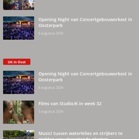
Opening Night van Concertgebouworkest in
Oosterpark
6 augustus 2026
Uit in Oost
Opening Night van Concertgebouworkest in
Oosterpark
6 augustus 2026
Films van Studio/K in week 32
5 augustus 2026
Musici tussen waterlelies en strijkers te