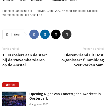
Phantom Landscape III – Triptych, China 2007 © Yang Yongliang, Collectie
Wereldmuseum Foto Kaka Lee
Deel
Vorig artikel
Volgend artikel
1500 roeiers aan de start
Dierenvriend uit Oost
bij de ‘Novembervieren’
organiseert filmmiddag
op de Amstel
over varken Sam
Uit Tips
Opening Night van Concertgebouworkest in
Oosterpark
6 augustus 2026