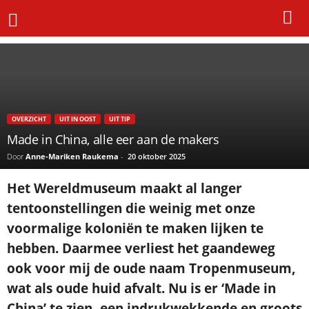
Home
Uit In Oost
Made in China, alle eer aan de makers
OVERZICHT
UIT IN OOST
UIT TIP
Made in China, alle eer aan de makers
Door
Anne-Mariken Raukema
-
20 oktober 2025
Het Wereldmuseum maakt al langer
tentoonstellingen die weinig met onze
voormalige koloniën te maken lijken te
hebben. Daarmee verliest het gaandeweg
ook voor mij de oude naam Tropenmuseum,
wat als oude huid afvalt. Nu is er ‘Made in
China’ te zien, een indrukwekkende en groots