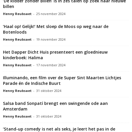
‘De Ridder zonder Billen’ is in zes talen op zoek naar nieuwe
billen
Henny Reubsaet
-
25 november 2024
‘Haal op! Gelijk!’ Met sloep de Moos op weg naar de
Botenloods
Henny Reubsaet
-
19 november 2024
Het Dapper Dicht Huis presenteert een gloednieuw
kinderboek: Halima
Henny Reubsaet
-
17 november 2024
Illuminando, een film over de Super Sint Maarten Lichtjes
Parade én de Indische Buurt
Henny Reubsaet
-
31 oktober 2024
Salsa band Sonpatí brengt een swingende ode aan
Amsterdam
Henny Reubsaet
-
31 oktober 2024
‘Stand-up comedy is net als seks, je leert het pas in de