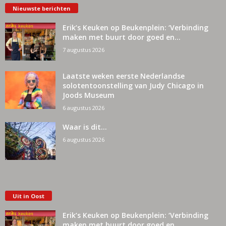
Nieuwste berichten
Erik’s Keuken op Beukenplein: ‘Verbinding
maken met buurt door goed en...
7 augustus 2026
Laatste weken eerste Nederlandse
solotentoonstelling van Judy Chicago in
Joods Museum
6 augustus 2026
Waar is dit…
6 augustus 2026
Uit in Oost
Erik’s Keuken op Beukenplein: ‘Verbinding
maken met buurt door goed en...