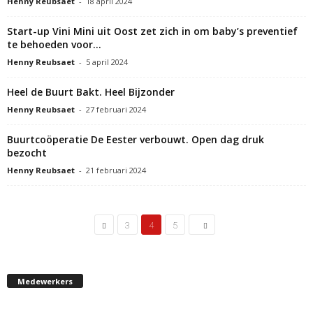
Henny Reubsaet
-
18 april 2024
Start-up Vini Mini uit Oost zet zich in om baby’s preventief
te behoeden voor...
Henny Reubsaet
-
5 april 2024
Heel de Buurt Bakt. Heel Bijzonder
Henny Reubsaet
-
27 februari 2024
Buurtcoöperatie De Eester verbouwt. Open dag druk
bezocht
Henny Reubsaet
-
21 februari 2024
3
4
5
Medewerkers