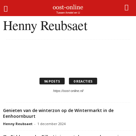
Home
Auteurs
Posts van Henny Reubsaet
Henny Reubsaet
96 POSTS
0 REACTIES
https://oost-online.nl/
Genieten van de winterzon op de Wintermarkt in de
Eenhoornbuurt
Henny Reubsaet
-
1 december 2024