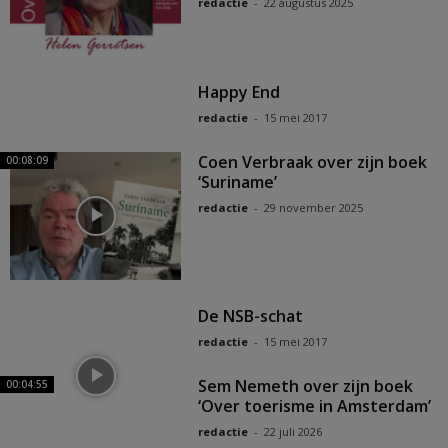
redactie
-
22 augustus 2025
Happy End
redactie
-
15 mei 2017
Coen Verbraak over zijn boek
00:08:09
‘Suriname’
redactie
-
29 november 2025
De NSB-schat
redactie
-
15 mei 2017
Sem Nemeth over zijn boek
00:04:55
‘Over toerisme in Amsterdam’
redactie
-
22 juli 2026