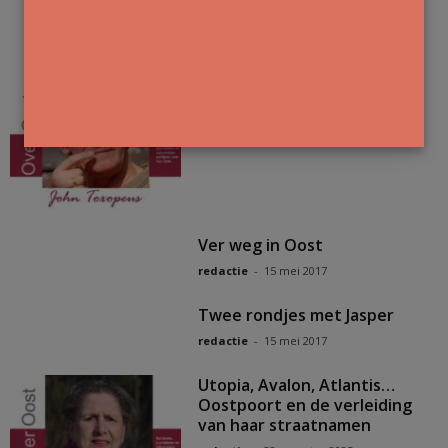
Elf zilverlindes
redactie
-
15 mei 2017
Rake Klappen
redactie
-
15 mei 2017
Ver weg in Oost
redactie
-
15 mei 2017
Twee rondjes met Jasper
redactie
-
15 mei 2017
Utopia, Avalon, Atlantis…
Oostpoort en de verleiding
van haar straatnamen