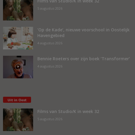
Films van Studio/K in week 32
5 augustus 2026
‘Op de Kade’, nieuwe voorschool in Oostelijk
Havengebied
4 augustus 2026
Bennie Roeters over zijn boek ‘Transformer’
4 augustus 2026
Uit in Oost
Films van Studio/K in week 32
5 augustus 2026