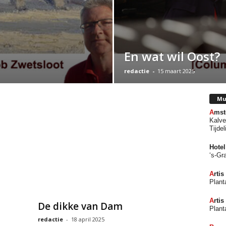
En wat wil Oost?
redactie
-
15 maart 2025
Mu
A
ms
Kalve
Tijdel
Hote
‘s-Gr
A
rti
Plant
A
rti
De dikke van Dam
Plant
redactie
-
18 april 2025