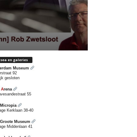
sea en galeries
terdam Museum
rstraat 92
ijk gesloten
l
A
rena
avesandestraat 55
s Micropia
age
K
erklaan 38-40
s Groote Museum
age Middenlaan 41