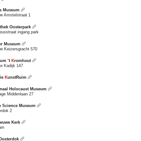
s Museum
e Amstelstraat 1
thek Oosterpark
eusstraat ingang park
er Museum
e Keizersgracht 570
um ’t
K
romhout
e Kadijk 147
rie
K
unstRuim
onaal Holocaust Museum
age Middenlaan 27
 Science Museum
rdok 2
ieuwe Kerk
am
Oosterdok