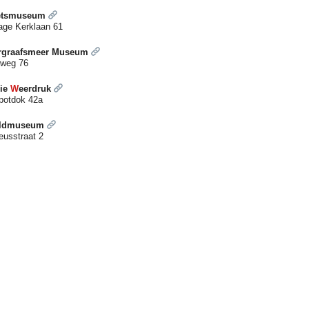
etsmuseum
age Kerklaan 61
ergraafsmeer Museum
oweg 76
ie
W
eerdruk
potdok 42a
eldmuseum
eusstraat 2