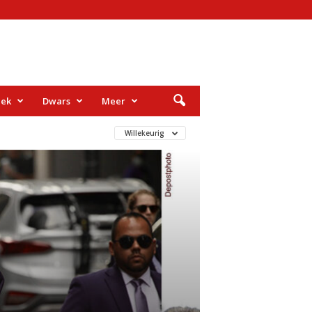
iek
Dwars
Meer
Willekeurig