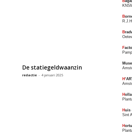
B
aga
KNSM
B
orn
R.J.H
B
rad
Oetew
F
acto
Pamp
Muse
De statiegeldwaanzin
Amste
redactie
-
4 januari 2025
H
‘A
Amste
H
oll
Plant
H
uis
Sint 
H
ort
Plant