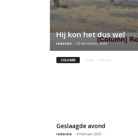
Hij kon het dus wel
redactie
-
26 december 2024
COLUMN
Home
Column
Geslaagde avond
redactie
-
4 februari 2025