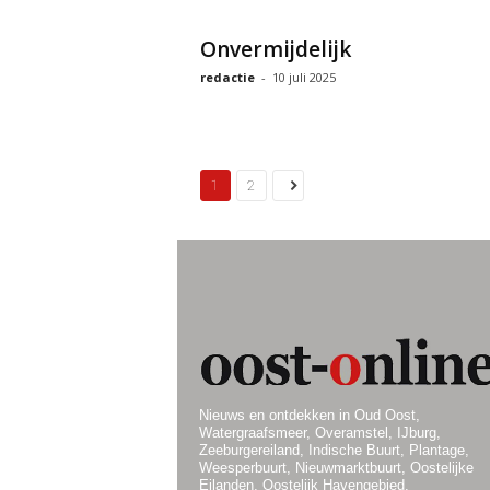
Onvermijdelijk
redactie
-
10 juli 2025
1
2
Nieuws en ontdekken in Oud Oost,
Watergraafsmeer, Overamstel, IJburg,
Zeeburgereiland, Indische Buurt, Plantage,
Weesperbuurt, Nieuwmarktbuurt, Oostelijke
Eilanden, Oostelijk Havengebied.