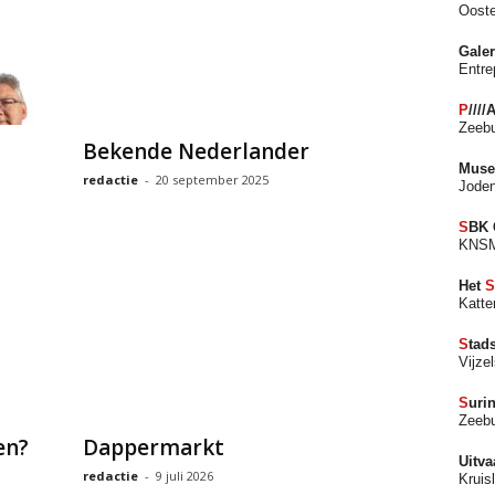
Ooste
Gale
Entre
P
////
Zeebu
Bekende Nederlander
Mus
redactie
-
20 september 2025
Joden
S
BK 
KNSM
Het
S
Katte
S
tad
Vijzel
S
uri
Zeebu
en?
Dappermarkt
Uitv
redactie
-
9 juli 2026
Kruis