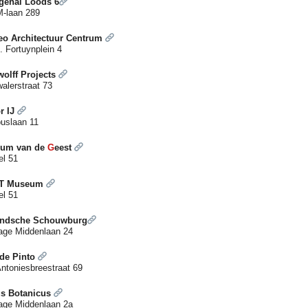
gehal Loods 6
-laan 289
eo Architectuur Centrum
. Fortuynplein 4
wolff Projects
alerstraat 73
r IJ
uslaan 11
um van de
G
e
est
l 51
RT Museum
l 51
andsche Schouwburg
age Middenlaan 24
 de Pinto
Antoniesbreestraat 69
us Botanicus
age Middenlaan 2a