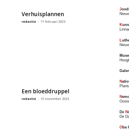
J
ood
Verhuisplannen
Nieuw
redactie
-
11 februari 2025
K
uns
Linna
L
uth
Nieuw
Muse
Hoogt
Gale
N
ati
Plant
Een bloeddruppel
N
emo
redactie
-
13 november 2025
Ooste
De
N
De D
O
ba 