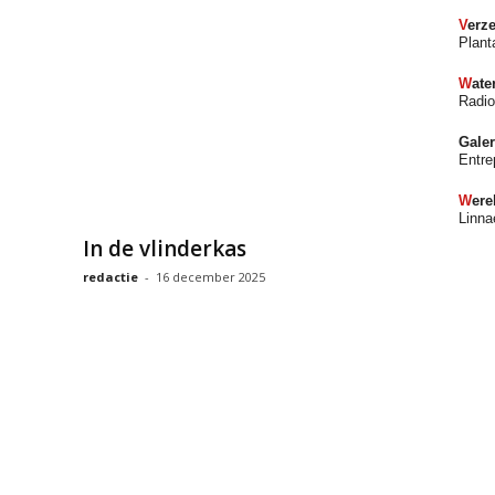
V
erz
Plant
W
at
Radi
Galer
Entre
W
er
Linna
In de vlinderkas
redactie
-
16 december 2025