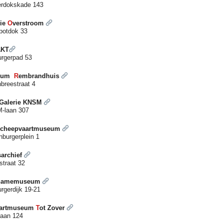
rdokskade 143
rie
O
verstroom
potdok 33
AKT
rgerpad 53
eum
R
embrandhuis
breestraat 4
Galerie KNSM
-laan 307
cheepvaartmuseum
nburgerplein 1
sarchief
straat 32
namemuseum
rgerdijk 19-21
aartmuseum
T
ot Zover
laan 124