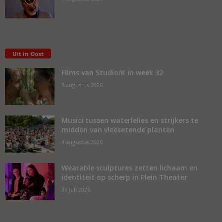
Uit in Oost
Films van Studio/K in week 32
5 augustus 2026
Musici tussen waterlelies en strijkers te
midden van vleesetende planten
4 augustus 2026
Wearable sculptures zetten lichaam en
identiteit op scherp in Plein Theater
31 juli 2026