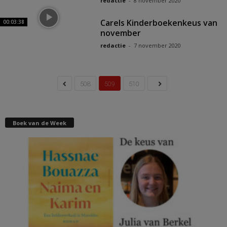
redactie
-
8 november 2020
Carels Kinderboekenkeus van
00:03:38
november
redactie
-
7 november 2020
508
509
510
Boek van de Week