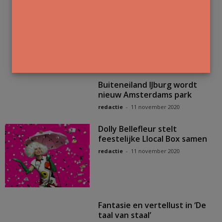
dankzij de MAEX Impuls
redactie
-
12 november 2020
Cartoons: ‘Het is de toon die
de muziek maakt’
redactie
-
12 november 2020
Buiteneiland IJburg wordt
nieuw Amsterdams park
redactie
-
11 november 2020
Dolly Bellefleur stelt
feestelijke Llocal Box samen
redactie
-
11 november 2020
Fantasie en vertellust in ‘De
taal van staal’