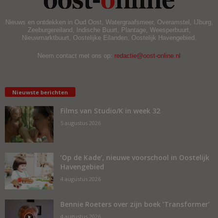
Nieuws en ontdekken in Oud Oost, Watergraafsmeer, Overamstel, IJburg,
Zeeburgereiland, Indische Buurt, Plantage, Weesperbuurt,
Nieuwmarktbuurt, Oostelijke Eilanden, Oostelijk Havengebied.
Neem contact met ons op:
redactie@oost-online.nl
Nieuwste berichten
Films van Studio/K in week 32
5 augustus 2026
‘Op de Kade’, nieuwe voorschool in Oostelijk
Havengebied
4 augustus 2026
Bennie Roeters over zijn boek ‘Transformer’
4 augustus 2026