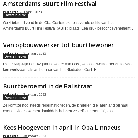
Amsterdams Buurt Film Festival
redactie
-
1 april 2023
Dwars nieuws
Op 4 februari vond in de Oba Oosterdok de zevende editie van het
Amsterdams Buurt Film Festival (ABFF) plaats. Een druk bezocht evenement...
Van opbouwwerker tot buurtbewoner
redactie
-
31 maart 2023
Dwars nieuws
Pieter Klapwijk is al 42 jaar bewoner van Oost, was ooit wethouder en tot voor
kort werkzaam als ambtenaar van het Stadsdeel Oost. Hij...
Buurtberoemd in de Balistraat
redactie
-
31 maart 2023
Dwars nieuws
Ze komt ze nog steeds regelmatig tegen, de kinderen die jarenlang bij haar
over de vloer kwamen. Inmiddels hebben ze zelf kinderen. ‘Kijk, dat...
Kees Hoogeveen in april in Oba Linnaeus
redactie
-
30 maart 2023