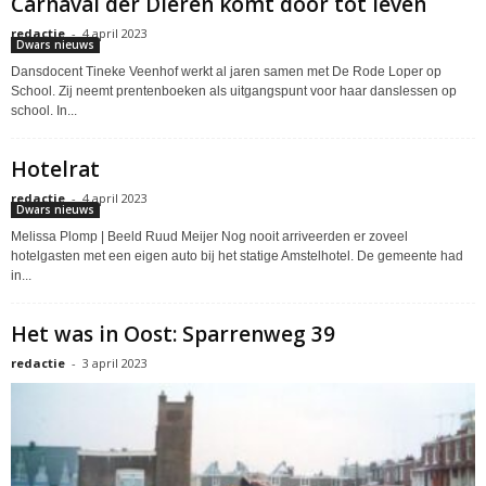
Carnaval der Dieren komt door tot leven
redactie
-
4 april 2023
Dwars nieuws
Dansdocent Tineke Veenhof werkt al jaren samen met De Rode Loper op
School. Zij neemt prentenboeken als uitgangspunt voor haar danslessen op
school. In...
Hotelrat
redactie
-
4 april 2023
Dwars nieuws
Melissa Plomp | Beeld Ruud Meijer Nog nooit arriveerden er zoveel
hotelgasten met een eigen auto bij het statige Amstelhotel. De gemeente had
in...
Het was in Oost: Sparrenweg 39
redactie
-
3 april 2023