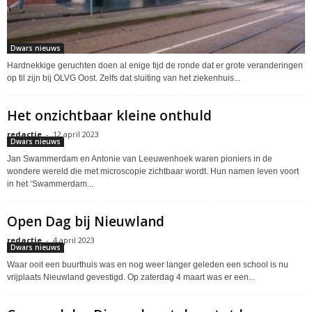
Dwars nieuws
Hardnekkige geruchten doen al enige tijd de ronde dat er grote veranderingen
op til zijn bij OLVG Oost. Zelfs dat sluiting van het ziekenhuis...
Het onzichtbaar kleine onthuld
redactie
-
12 april 2023
Dwars nieuws
Jan Swammerdam en Antonie van Leeuwenhoek waren pioniers in de
wondere wereld die met microscopie zichtbaar wordt. Hun namen leven voort
in het ‘Swammerdam...
Open Dag bij Nieuwland
redactie
-
4 april 2023
Dwars nieuws
Waar ooit een buurthuis was en nog weer langer geleden een school is nu
vrijplaats Nieuwland gevestigd. Op zaterdag 4 maart was er een...