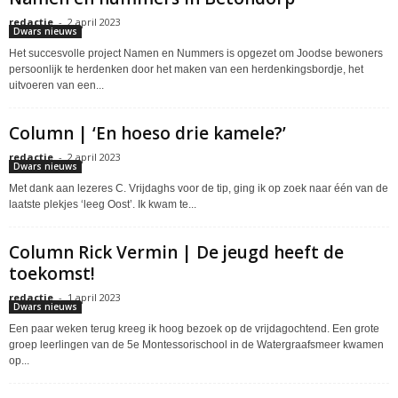
redactie
-
2 april 2023
Dwars nieuws
Het succesvolle project Namen en Nummers is opgezet om Joodse bewoners
persoonlijk te herdenken door het maken van een herdenkingsbordje, het
uitvoeren van een...
Column | ‘En hoeso drie kamele?’
redactie
-
2 april 2023
Dwars nieuws
Met dank aan lezeres C. Vrijdaghs voor de tip, ging ik op zoek naar één van de
laatste plekjes ‘leeg Oost’. Ik kwam te...
Column Rick Vermin | De jeugd heeft de
toekomst!
redactie
-
1 april 2023
Dwars nieuws
Een paar weken terug kreeg ik hoog bezoek op de vrijdagochtend. Een grote
groep leerlingen van de 5e Montessorischool in de Watergraafsmeer kwamen
op...