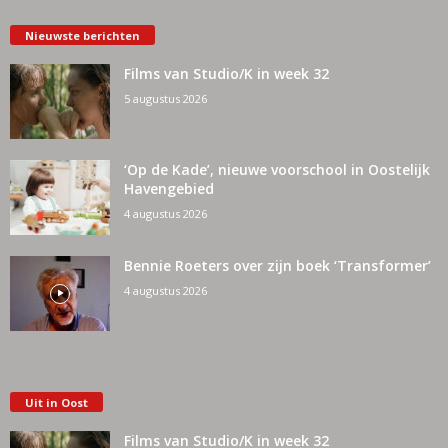
Nieuwste berichten
Films van Studio/K in week 32
5 augustus 2026
‘Op de Kade’, nieuwe voorschool in Oostelijk
Havengebied
4 augustus 2026
Bennie Roeters over zijn boek ‘Transformer’
4 augustus 2026
Uit in Oost
Films van Studio/K in week 32