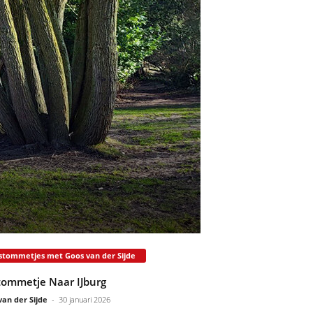
tommetjes met Goos van der Sijde
ommetje Naar IJburg
van der Sijde
-
30 januari 2026