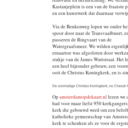
Kastanjeplein is een van de fraaiste 
en een kunstwerk dat daarnaar verwijs
Via de Beukenweg lopen we onder he
spoor door naar de Transvaalbuurt, e
passeren de Ringvaart van de
Watergraafsmeer. We wilden eigenlijk
ernaartoe was afgesloten door werk
stukje van de James Wattstraat. Het le
een heel bijzonder gebouw, een voorm
ooit de Christus Koningkerk, en is si
De voormalige Christus Koningkerk, nu Chassé H
Op
amsterdamopdekaart.nl
lezen we d
had voor maar liefst 950 kerkgangers
kerk die gebouwd werd om een belofte
katholieke gemeenschap van Amsterda
kerk te schenken als ze voor de ergst