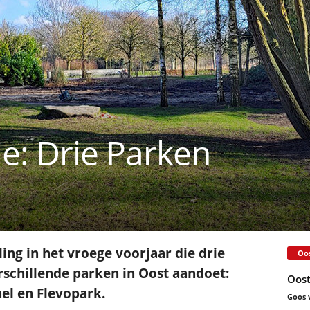
: Drie Parken
ing in het vroege voorjaar die drie
Oos
rschillende parken in Oost aandoet:
Oost
el en Flevopark.
Goos 