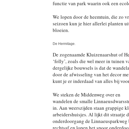
functie van park waarin ook een eco
We lopen door de heemtuin, die zo vro
seizoen kun je hier allerlei planten u
bloeien.
De Hermitage.
De zogenaamde Kluizenaarshut of Her
‘folly’, zoals die wel meer in tuinen 
dergelijke bouwsels is dat de wandel
door de afwisseling van het decor met
kunt je er inderdaad van alles bij vo
We steken de Middenweg over en
wandelen de smalle Linnaeusdwarsst
in. Aan weerszijden staan grappige kl
arbeidershuisjes. Al lijkt dit straatje
onderdoorgang de Linnaeusparkweg be
rechtsaf en lopen het spoor onderdoo