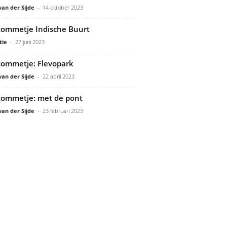
van der Sijde
-
14 oktober 2023
ommetje Indische Buurt
tie
-
27 juni 2023
ommetje: Flevopark
van der Sijde
-
22 april 2023
ommetje: met de pont
van der Sijde
-
23 februari 2023