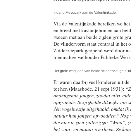
Ingang Flevopark aan de Valentijnkade.
Via de Valentijnkade bereiken we het
en breed met kastanjebomen aan beide z
tweeën met aan beide zijden grote gra
De vlindervorm staat centraal in het 
Zuiderzeepark geopend werd door natu
toenmalige wethouder Publieke Werk
Het grote veld, een van beide ‘vlindervleugels’ u
Er waren daarbij veel kinderen uit de 
tot hen (Maasbode, 21 sept 1931):
“Z
ondeugende jongen, zoodat mijn vader
opgroeide. Ik spijbelde dikwijls van 
één vogelnestje uitgehaald, omdat ik 
natuur hun jongen opvoedden.” Nog ve
die hier te zien zullen zijn: “Want”, z
het voor- en najaar overheen. Ze kom