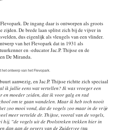
 Flevopark. De ingang daar is ontworpen als groots
ijden. De brede laan splitst zich bij de vijver in
svelden, dus eigenlijk als vleugels van een vlinder.
ontwerp van het Flevopark dat in 1931 als
urkenner en -educator Jac.P. Thijsse en de
en De Miranda.
it het ontwerp van het Flevopark.
buurt aanwezig, en Jac.P. Thijsse richtte zich speciaal
al ik jullie eens wat vertellen? Ik was vroeger een
 en moeder zeiden, dat ik voor galg en rad
school om te gaan wandelen. Maar ik heb toch nooit
het zoo mooi vond, dat de vogels zoo maar in de vrije
el meer vertelde dr. Thijsse, vooral van de vogels,
ei hij, ”de vogels uit de Poolstreken trekken hier in
en dan aan de oevers van de Zuiderzee (
nu