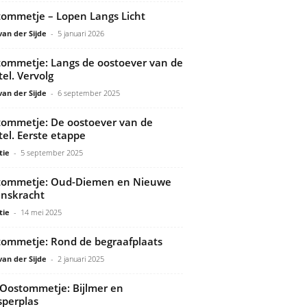
ommetje – Lopen Langs Licht
van der Sijde
-
5 januari 2026
ommetje: Langs de oostoever van de
el. Vervolg
van der Sijde
-
6 september 2025
ommetje: De oostoever van de
el. Eerste etappe
tie
-
5 september 2025
tommetje: Oud-Diemen en Nieuwe
nskracht
tie
-
14 mei 2025
ommetje: Rond de begraafplaats
van der Sijde
-
2 januari 2025
Oostommetje: Bijlmer en
perplas