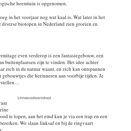
logische heemtuin is opgenomen.
eg in het voorjaar nog wat kaal is. Wat later in het
it diverse biotopen in Nederland zien groeien en
mitage even verderop is een fantasiegebouw, een
van buitenplaatsen zijn te vinden. Het idee achter
aar zich in de natuur waant, en zich kan ontspannen
 gebouwtjes die herinneren aan voorbije tijden. Je
orstellen…
Linnaeusdwarsstraat.
raat
eine
 dood te lopen, aan het eind kun je via een trap en een
reiken. We slaan linksaf en bij de ringvaart
r.