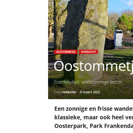
OOSTOMMETJE
OVERZICHT
Oostommetje
Frankendael, veelstammige boom.
Door
redactie
-
4 maart 2025
Een zonnige en frisse wandel
klassieke, maar ook heel ve
Oosterpark, Park Frankenda