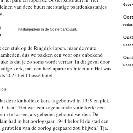
Goos 
pleinen van deze buurt met statige paardenkastanjes
t.
Oost
redac
t
Kastanjeplein in de Oosterparkbuurt.
n
Oost
Goos 
 een stuk op de Ringdijk lopen, maar de route
zaamheden, dus we pakken een voor ons onbekend
Oost
uke is dat je zo soms wordt verrast. In dit geval door
Goos 
alige kerk, met een heel aparte architectuur. Het was
nds 2023 het Chassé hotel.
otel.
at deze katholieke kerk is gebouwd in 1959 en plek
. Citaat: ‘Het was een zogenaamde votiefkerk: een
 in te lossen, als gebeden gehoord werden. De
m had in het oorlogsjaar 1944 beloofd de stad een
e gruwelen van de oorlog gespaard zou blijven.’ Tja,