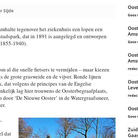
Oost
r Sijde
Goos 
Oost
ramhalte tegenover het ziekenhuis een lopen een
Amst
 stadspark, dat in 1891 is aangelegd en ontworpen
Goos 
(1855-1940).
Oost
Amst
m al die snelle fietsers te vermijden – maar kiezen
redac
 de grote grasweide en de vijver. Ronde lijnen
Oos
k, dat volgens de principes van de Engelse
Leve
nkelijk lag hier trouwens de Oosterbegraafplaats,
redac
en door ‘De Nieuwe Ooster’ in de Watergraafsmeer,
er.
Oost
Goos 
,
Zuid
l dat
Gaas