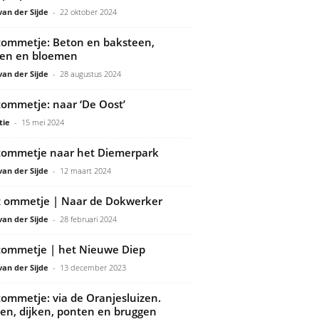
van der Sijde
-
22 oktober 2024
ommetje: Beton en baksteen,
en en bloemen
van der Sijde
-
28 augustus 2024
ommetje: naar ‘De Oost’
tie
-
15 mei 2024
ommetje naar het Diemerpark
van der Sijde
-
12 maart 2024
 ommetje | Naar de Dokwerker
van der Sijde
-
28 februari 2024
ommetje | het Nieuwe Diep
van der Sijde
-
13 december 2023
ommetje: via de Oranjesluizen.
zen, dijken, ponten en bruggen