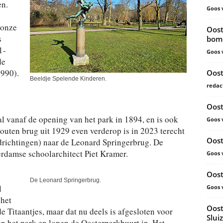
en.
Goos 
 onze
Oost
s
bom
1-
Goos 
de
1990).
Oost
Beeldje Spelende Kinderen.
redac
Oost
al vanaf de opening van het park in 1894, en is ook
Goos 
uten brug uit 1929 even verderop is in 2023 terecht
Oost
chtingen) naar de Leonard Springerbrug. De
rdamse schoolarchitect Piet Kramer.
Goos 
Oost
De Leonard Springerbrug.
l
Goos 
het
Oost
 Titaantjes, maar dat nu deels is afgesloten voor
Slui
en het park en lopen de Oosterparkbuurt in. Het