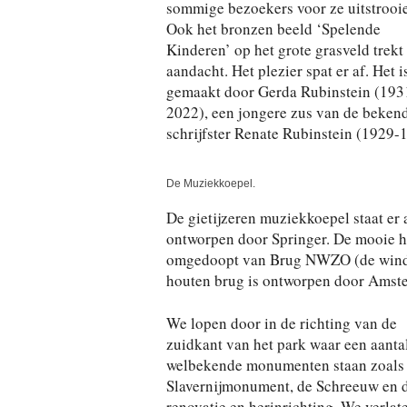
sommige bezoekers voor ze uitstrooi
Ook het bronzen beeld ‘Spelende
Kinderen’ op het grote grasveld trekt
aandacht. Het plezier spat er af. Het i
gemaakt door Gerda Rubinstein (193
2022), een jongere zus van de beken
schrijfster Renate Rubinstein (1929-
De Muziekkoepel.
De gietijzeren muziekkoepel staat er 
ontworpen door Springer. De mooie ho
omgedoopt van Brug NWZO (de windri
houten brug is ontworpen door Amste
We lopen door in de richting van de
zuidkant van het park waar een aanta
welbekende monumenten staan zoals 
Slavernijmonument, de Schreeuw en de
renovatie en herinrichting. We verlat