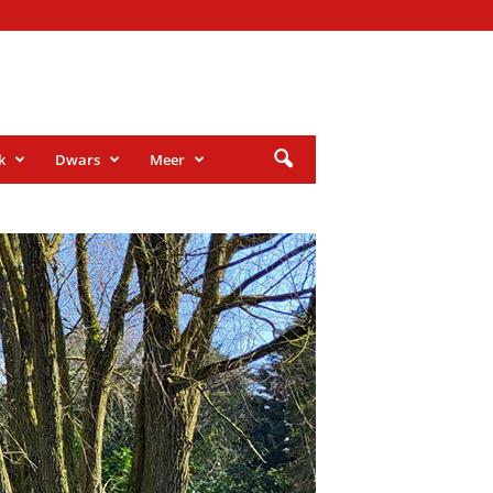
k
Dwars
Meer