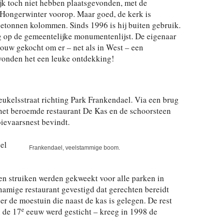
lijk toch niet hebben plaatsgevonden, met de
 Hongerwinter voorop. Maar goed, de kerk is
etonnen kolommen. Sinds 1996 is hij buiten gebruik.
 op de gemeentelijke monumentenlijst. De eigenaar
ouw gekocht om er – net als in West – een
 vonden het een leuke ontdekking!
kelsstraat richting Park Frankendael. Via een brug
p het beroemde restaurant De Kas en de schoorsteen
ievaarsnest bevindt.
el
Frankendael, veelstammige boom.
n struiken werden gekweekt voor alle parken in
namige restaurant gevestigd dat gerechten bereidt
r de moestuin die naast de kas is gelegen. De rest
e
n de 17
eeuw werd gesticht – kreeg in 1998 de