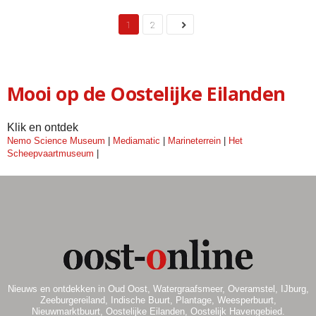
1
2
Mooi op de Oostelijke Eilanden
Klik en ontdek
Nemo Science Museum
|
Mediamatic
|
Marineterrein
|
Het
Scheepvaartmuseum
|
Nieuws en ontdekken in Oud Oost, Watergraafsmeer, Overamstel, IJburg,
Zeeburgereiland, Indische Buurt, Plantage, Weesperbuurt,
Nieuwmarktbuurt, Oostelijke Eilanden, Oostelijk Havengebied.