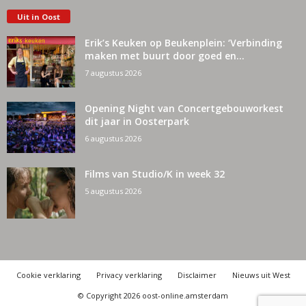
Uit in Oost
Erik’s Keuken op Beukenplein: ‘Verbinding
maken met buurt door goed en...
7 augustus 2026
Opening Night van Concertgebouworkest
dit jaar in Oosterpark
6 augustus 2026
Films van Studio/K in week 32
5 augustus 2026
Cookie verklaring
Privacy verklaring
Disclaimer
Nieuws uit West
© Copyright 2026 oost-online.amsterdam