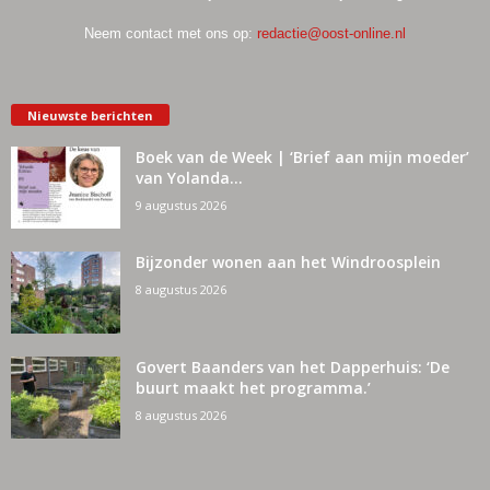
Neem contact met ons op:
redactie@oost-online.nl
Nieuwste berichten
Boek van de Week | ‘Brief aan mijn moeder’
van Yolanda...
9 augustus 2026
Bijzonder wonen aan het Windroosplein
8 augustus 2026
Govert Baanders van het Dapperhuis: ‘De
buurt maakt het programma.’
8 augustus 2026